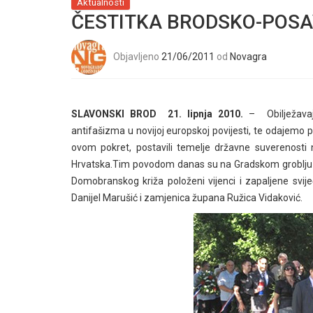
Aktualnosti
ČESTITKA BRODSKO-POSA
Objavljeno
21/06/2011
od
Novagra
SLAVONSKI BROD 21. lipnja 2010.
– Obilježavaju
antifašizma u novijoj europskoj povijesti, te odajemo
ovom pokret, postavili temelje državne suverenosti
Hrvatska.Tim povodom danas su na Gradskom groblju 
Domobranskog križa položeni vijenci i zapaljene svij
Danijel Marušić i zamjenica župana Ružica Vidaković.