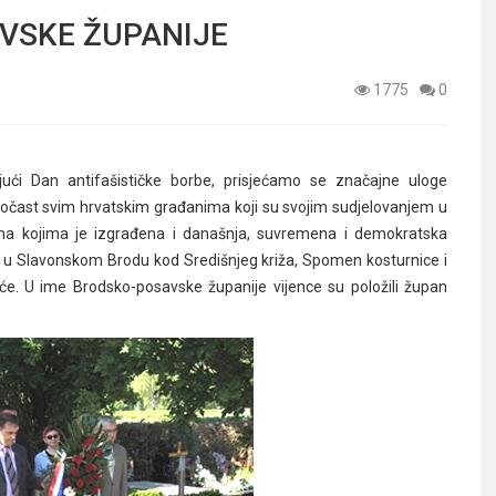
VSKE ŽUPANIJE
1775
0
ći Dan antifašističke borbe, prisjećamo se značajne uloge
 počast svim hrvatskim građanima koji su svojim sudjelovanjem u
 na kojima je izgrađena i današnja, suvremena i demokratska
u Slavonskom Brodu kod Središnjeg križa, Spomen kosturnice i
eće. U ime Brodsko-posavske županije vijence su položili župan