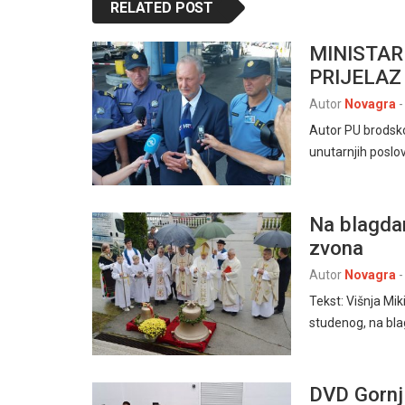
RELATED POST
MINISTAR
PRIJELAZ
Autor
Novagra
-
Autor PU brodsk
unutarnjih poslov
Na blagdan
zvona
Autor
Novagra
-
Tekst: Višnja Mik
studenog, na bla
DVD Gornj