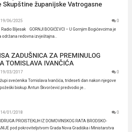
e Skupštine županijske Vatrogasne
19/06/2025
0
ć, Radio Bljesak GORNJI BOGIĆEVCI – U Gornjim Bogićevcima je
nja održana redovna izvještajna…
ISA ZADUŠNICA ZA PREMINULOG
A TOMISLAVA IVANČIĆA
19/03/2017
0
 župi svećenika Tomislava Ivančića, trideseti dan nakon njegove
a požeški biskup Antun Škvorčević predvodio je…
14/01/2018
0
UDRUGA PROISTEKLIH IZ DOMOVINSKOG RATA BRODSKO-
JE pod pokroviteljstvom Grada Nova Gradiška i Ministarstva