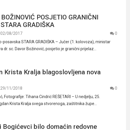
 BOŽINOVIĆ POSJETIO GRANIČNI
 STARA GRADIŠKA
02/08/2017
0
o-posavska STARA GRADIŠKA – Jučer (1. kolovoza), ministar
a dr. sc. Davor Božinović, posjetio je granični prijelaz…
 Krista Kralja blagoslovljena nova
29/11/2018
0
ić, Fotografije: Tihana Cindrić REŠETARI – U nedjelju, 25.
gdan Krista Kralja svega stvorenoga, zaštitnika župe…
i Bogićevci bilo domaćin redovne