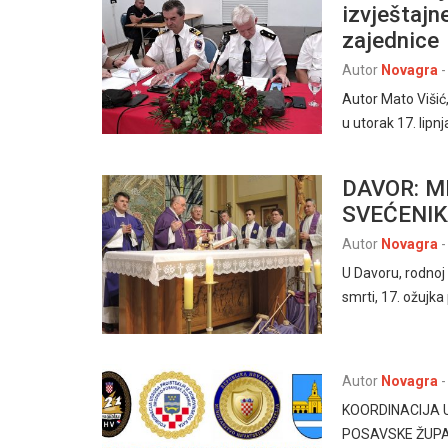
izvještajn
zajednice
Autor
Novagra
-
Autor Mato Viši
u utorak 17. lip
DAVOR: M
SVEĆENIK
Autor
Novagra
-
U Davoru, rodnoj
smrti, 17. ožujk
Autor
Novagra
-
KOORDINACIJA 
POSAVSKE ŽUPANI