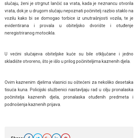
slučaju, ženi je otrgnut lančić sa vrata, kada je neznancu otvorila
vrata, dok je u drugom slučaju nepoznati počinitelj razbio staklo na
vozilu kako bi se domogao torbice iz unutrašnjosti vozila, te je
evidentirana i provala u obiteljsko dvorište i otuđenje
neregistriranog motocikla.
U većini slučajeva obiteljske kuće su bile otključane i jedno
skladište otvoreno, što je išlo u prilog počiniteljima kaznenih djela.
Ovim kaznenim djelima vlasnici su oštećeni za nekoliko desetaka
tisuća kuna. Policijski službenici nastavljaju rad u cilju pronalaska
počinitelja kaznenih djela, pronalaska otuđenih predmeta i
podnošenja kaznenih prijava.