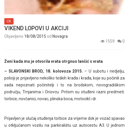
CK
VIKEND LOPOVI U AKCIJI
Objavljeno
18/08/2015
od
Novagra
1559
0
Ženi kada mu je otvorila vrata otrgnuo lančić s vrata
– SLAVONSKI BROD, 18. kolovoza 2015.
– U subotu i nedjelju,
policiji je prijavljeno nekoliko teških krađa i krađa, koje su počinili za
sada nepoznati počinitelji i to na brodskom, novogradiškom
području, Trnjanima i Oriovcu. Pritom su otuđeni razni predmeti:
torbice, novčanici, novac, plinska boca, motocikl i dr.
Prijavljen je slučaj otuđenja torbice za vrijeme dok je vozač spavao
u otključanom vozilu na parkiralištu uz autocestu A3. U jednom