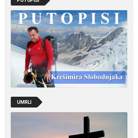
PUTOPISI
UMRLI