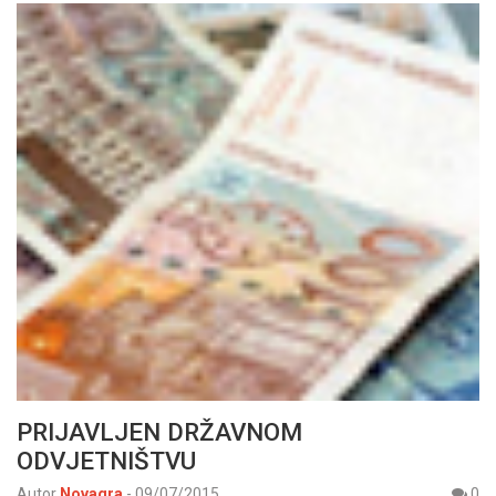
PRIJAVLJEN DRŽAVNOM
ODVJETNIŠTVU
Autor
Novagra
-
09/07/2015
0