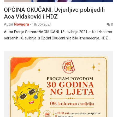
OPĆINA OKUČANI: Uvjerljivo pobijedili
Aca Vidaković i HDZ
Autor
Novagra
-
18/05/2021
0
Autor Franjo Samardžić OKUČANI, 18. svibnja 2021. – Na izborima
održanih 16. svibnja u Općini Okučani nije bilo iznenađenja. HDZ…