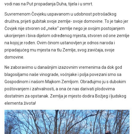
vodi nas na Put propadanja Duha, tijela i u smrt.
Suvremenom Čovjeku uspavanom u udobnost potrošačkog
društva, prijeti gubitak svoje zemlje- svoje domovine. To je tako jer
Čovjek nije stvoren od „neke“ zemlje nego je svojim postojanjem
ukorijenjen i biva dijelom određenog mjesta, stvoren od one zemlje
na kojoj je rođen. Ovim činom ustanovljen je odnos naroda i
pripadajućeg mu mjesta na tlu Zemlje, svog zavičaja, svoje
domovine.
Ne zaboravimo u današnjim izazovnim vremenima da dok god
blagosiljamo naše vinograde, voćnjake i polja povezani smo sa
Gospodinom i našom Majkom Zemljom. Obrađujmo ju s dubokim
poštovanjem i zahvalnosti, a ona će nas darivati plodovima
dostatnim za opstanak. Zemlja je mjesto dodira Božjeg i ljudskog
elementa života!