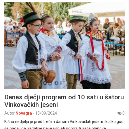
Danas dječji program od 10 sati u šatoru
Vinkovačkih jeseni
Autor
Novagra
-
15/09/2024
0
Kišna nedjelja je pred trećim danom Vinkovačkih jeseni i koliko god
se nadali da padaline neće uspjeti pomrsiti naše planove,…