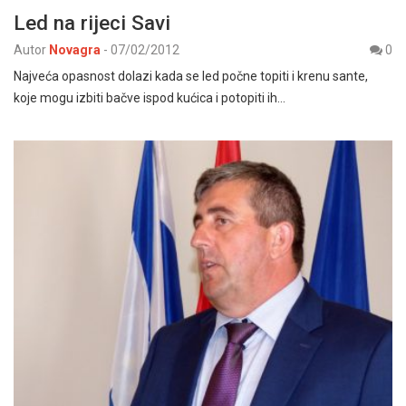
Led na rijeci Savi
Autor
Novagra
-
07/02/2012
0
Najveća opasnost dolazi kada se led počne topiti i krenu sante,
koje mogu izbiti bačve ispod kućica i potopiti ih…