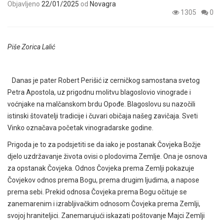
Objavljeno
22/01/2025
od
Novagra
1305
0
Piše Zorica Lalić
Danas je pater Robert Perišić iz cerničkog samostana svetog
Petra Apostola, uz prigodnu molitvu blagoslovio vinograde i
voćnjake na malčanskom brdu Opođe. Blagoslovu su nazočili
istinski štovatelji tradicije i čuvari običaja našeg zavičaja. Sveti
Vinko označava početak vinogradarske godine.
Prigoda je to za podsjetiti se da iako je postanak Čovjeka Božje
djelo uzdržavanje života ovisi o plodovima Zemlje. Ona je osnova
za opstanak Čovjeka. Odnos Čovjeka prema Zemlji pokazuje
Čovjekov odnos prema Bogu, prema drugim ljudima, a napose
prema sebi. Prekid odnosa Čovjeka prema Bogu očituje se
zanemarenim i izrabljivačkim odnosom Čovjeka prema Zemlji,
svojoj hraniteljici. Zanemarujući iskazati poštovanje Majci Zemlji