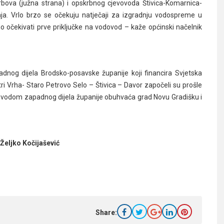
bova (južna strana) i opskrbnog cjevovoda Štivica-Komarnica-
ja. Vrlo brzo se očekuju natječaji za izgradnju vodospreme u
očekivati prve priključke na vodovod – kaže općinski načelnik
dnog dijela Brodsko-posavske županije koji financira Svjetska
ri Vrha- Staro Petrovo Selo – Štivica – Davor započeli su prošle
om vodom zapadnog dijela županije obuhvaća grad Novu Gradišku i
Željko Kočijašević
Share: