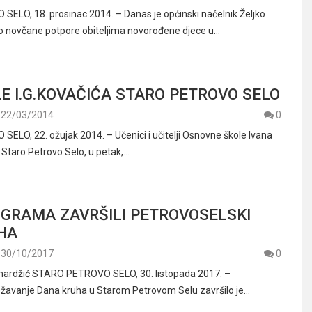
LO, 18. prosinac 2014. – Danas je općinski načelnik Željko
io novčane potpore obiteljima novorođene djece u…
E I.G.KOVAČIĆA STARO PETROVO SELO
22/03/2014
0
LO, 22. ožujak 2014. – Učenici i učitelji Osnovne škole Ivana
Staro Petrovo Selo, u petak,…
IGRAMA ZAVRŠILI PETROVOSELSKI
HA
30/10/2017
0
mardžić STARO PETROVO SELO, 30. listopada 2017. –
ežavanje Dana kruha u Starom Petrovom Selu završilo je…