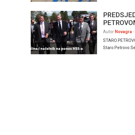
PREDSJED
PETROVO
Autor
Novagra
-
STARO PETROVO SE
Staro Petrovo Se