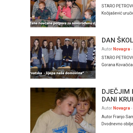
STARO PETROVO SE
Kočijašević uruč
DAN ŠKOL
Autor
Novagra
-
STARO PETROVO SE
Gorana Kovačića 
DJEČJIM 
DANI KRU
Autor
Novagra
-
Autor Franjo Sa
Dvodnevno obilj