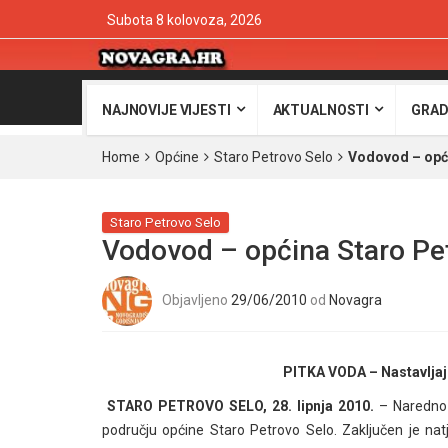
Subota 8 kolovoza, 2026
NAJNOVIJE VIJESTI
AKTUALNOSTI
GRAD
Home
Općine
Staro Petrovo Selo
Vodovod – opći
Staro Petrovo Selo
Vodovod – općina Staro Pe
Objavljeno
29/06/2010
od
Novagra
PITKA VODA – Nastavljaj
STARO PETROVO SELO, 28. lipnja 2010.
– Naredno 
području općine Staro Petrovo Selo. Zaključen je na