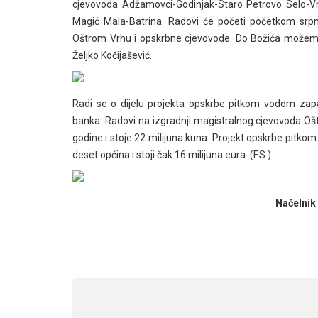
cjevovoda Adžamovci-Godinjak-Staro Petrovo Selo-Vr
Magić Mala-Batrina. Radovi će početi početkom srpn
Oštrom Vrhu i opskrbne cjevovode. Do Božića možemo 
Željko Kočijašević.
Radi se o dijelu projekta opskrbe pitkom vodom zapa
banka. Radovi na izgradnji magistralnog cjevovoda Ošt
godine i stoje 22 milijuna kuna. Projekt opskrbe pitk
deset općina i stoji čak 16 milijuna eura. (F.S.)
Načelnik 