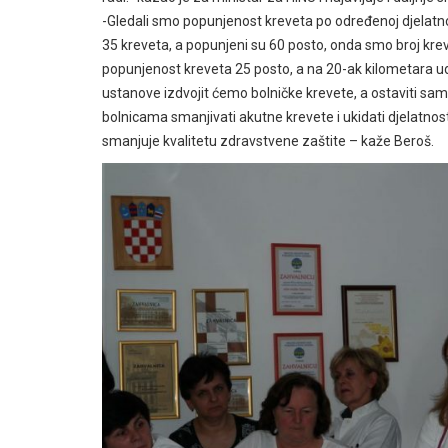
-Gledali smo popunjenost kreveta po određenoj djelatno
35 kreveta, a popunjeni su 60 posto, onda smo broj kreveta
popunjenost kreveta 25 posto, a na 20-ak kilometara ud
ustanove izdvojit ćemo bolničke krevete, a ostaviti sam
bolnicama smanjivati akutne krevete i ukidati djelatnost
smanjuje kvalitetu zdravstvene zaštite – kaže Beroš.