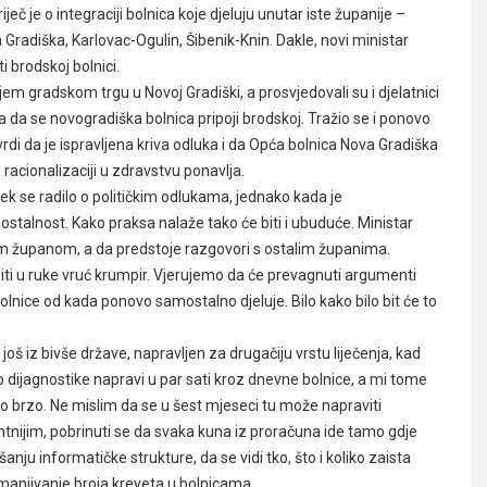
iječ je o integraciji bolnica koje djeluju unutar iste županije –
radiška, Karlovac-Ogulin, Šibenik-Knin. Dakle, novi ministar
 brodskoj bolnici.
m gradskom trgu u Novoj Gradiški, a prosvjedovali su i djelatnici
da se novogradiška bolnica pripoji brodskoj. Tražio se i ponovo
vrdi da je ispravljena kriva odluka i da Opća bolnica Nova Gradiška
racionalizaciji u zdravstvu ponavlja.
jek se radilo o političkim odlukama, jednako kada je
stalnost. Kako praksa nalaže tako će biti i ubuduće. Ministar
m županom, a da predstoje razgovori s ostalim županima.
ti u ruke vruć krumpir. Vjerujemo da će prevagnuti argumenti
bolnice od kada ponovo samostalno djeluje. Bilo kako bilo bit će to
još iz bivše države, napravljen za drugačiju vrstu liječenja, kad
io dijagnostike napravi u par sati kroz dnevne bolnice, a mi tome
no brzo. Ne mislim da se u šest mjeseci tu može napraviti
rentnijim, pobrinuti se da svaka kuna iz proračuna ide tamo gdje
šanju informatičke strukture, da se vidi tko, što i koliko zaista
e smanjivanje broja kreveta u bolnicama.