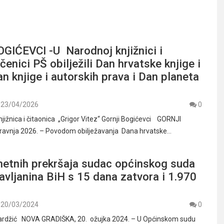
GIĆEVCI -U Narodnoj knjižnici i
čenici PŠ obilježili Dan hrvatske knjige i
an knjige i autorskih prava i Dan planeta
23/04/2026
0
jižnica i čitaonica „Grigor Vitez“ Gornji Bogićevci GORNJI
travnja 2026. – Povodom obilježavanja Dana hrvatske…
etnih prekršaja sudac općinskog suda
avljanina BiH s 15 dana zatvora i 1.970
20/03/2024
0
rdžić NOVA GRADIŠKA, 20. ožujka 2024. – U Općinskom sudu