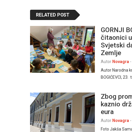
RELATED POST
GORNJI BO
čitaonici u
Svjetski d
Zemlje
Autor
Novagra
-
Autor Narodna kn
BOGIĆEVCI, 23. 
Zbog prom
kaznio drž
eura
Autor
Novagra
-
Foto Jakša Sama