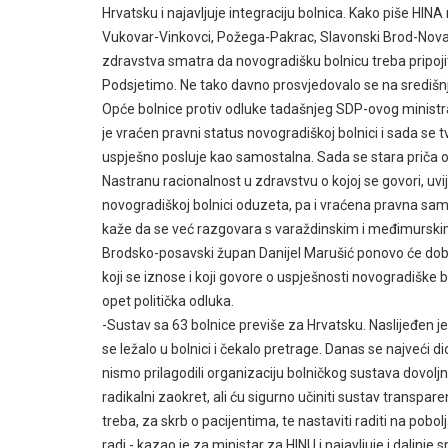
Hrvatsku i najavljuje integraciju bolnica. Kako piše HINA r
Vukovar-Vinkovci, Požega-Pakrac, Slavonski Brod-Nova G
zdravstva smatra da novogradišku bolnicu treba pripojiti
Podsjetimo. Ne tako davno prosvjedovalo se na središnje
Opće bolnice protiv odluke tadašnjeg SDP-ovog ministra 
je vraćen pravni status novogradiškoj bolnici i sada se t
uspješno posluje kao samostalna. Sada se stara priča o 
Nastranu racionalnost u zdravstvu o kojoj se govori, uvi
novogradiškoj bolnici oduzeta, pa i vraćena pravna samo
kaže da se već razgovara s varaždinskim i međimurski
Brodsko-posavski župan Danijel Marušić ponovo će dobi
koji se iznose i koji govore o uspješnosti novogradiške 
opet politička odluka.
-Sustav sa 63 bolnice previše za Hrvatsku. Naslijeđen je 
se ležalo u bolnici i čekalo pretrage. Danas se najveći d
nismo prilagodili organizaciju bolničkog sustava dovolj
radikalni zaokret, ali ću sigurno učiniti sustav transpa
treba, za skrb o pacijentima, te nastaviti raditi na pobolj
radi.- kazao je za ministar za HINU i najavljuje i daljnj