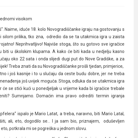
vrijednomi visokom
. Naime, iduće 18. kolo Novogradiščanke igraju na gostovanju s
ilom prilika, tko zna, odredio da se ta utakmica igra u zaista
rojatno! Neprihvatljivo! Najviše stoga, što su gotovo sve igračice
u biti u školskim klupama. A kako će biti kada u nedjelju kasno
učaju oko 22 sata i onda slijedi dugi put do Nove Gradiške, a za
sijek! Treba znati da su Novogradiščanke prošli tjedan, primjerice,
atno i još kasnije i to u slučaju da ceste budu dobre, jer ne treba
 iznenađenja još uvijek moguća. Stoga, odluka da se utakmica igra
r će se stići kući u ponedjeljak u vrijeme kada bi igračice trebale
eniti? Sumnjamo. Domaćin ima pravo odrediti termin igranja
pfelera“ ispalo je Mario Latat, a treba, naravno, biti Mario Latal,
, ali, eto, dogodilo se… I ja sam bio, priznajem, oduševljen
, eto, potkrala mi se pogreška u jednom slovu.