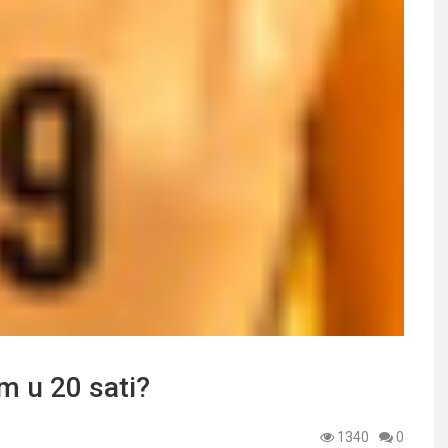
m u 20 sati?
1340
0