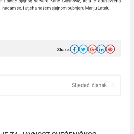
i sinoć sjajnog servera Karle Glasnović, koja je oduševljena
, nadam se, i utjeha našem sjajnom bubnjaru Mariju Latalu.
Share:
Sljedeći članak