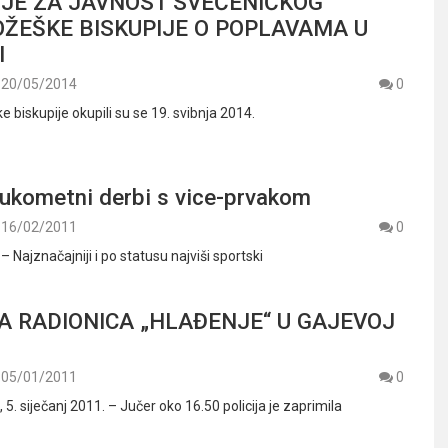
JE ZA JAVNOST SVEĆENIČKOG
OŽEŠKE BISKUPIJE O POPLAVAMA U
I
20/05/2014
0
 biskupije okupili su se 19. svibnja 2014.
rukometni derbi s vice-prvakom
16/02/2011
0
– Najznačajniji i po statusu najviši sportski
A RADIONICA „HLAĐENJE“ U GAJEVOJ
05/01/2011
0
 siječanj 2011. – Jučer oko 16.50 policija je zaprimila