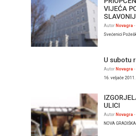
PRIOPĆEN
VIJEĆA P
SLAVONIJ
Autor
Novagra
-
Svećenici Požeške
U subotu 
Autor
Novagra
-
16. veljače 2011. 
IZGORJEL
ULICI
Autor
Novagra
-
NOVA GRADIŠKA, 5.