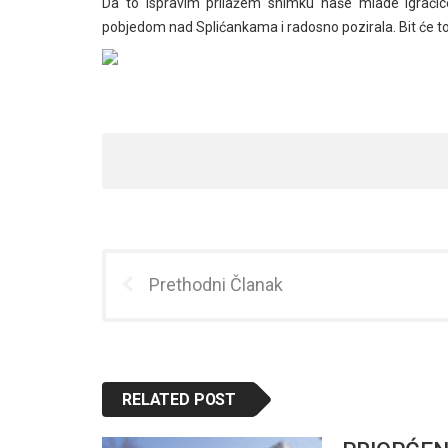
Da to ispravim prilažem snimku naše mlade igračice 
pobjedom nad Splićankama i radosno pozirala. Bit će to
Prethodni Članak
RELATED POST