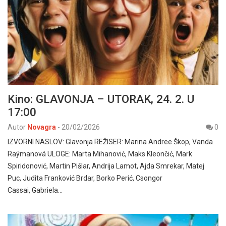
Kino: GLAVONJA – UTORAK, 24. 2. U
17:00
Autor
Novagra
-
20/02/2026
0
IZVORNI NASLOV: Glavonja REŽISER: Marina Andree Škop, Vanda
Raýmanová ULOGE: Marta Mihanović, Maks Kleončić, Mark
Spiridonović, Martin Pišlar, Andrija Lamot, Ajda Smrekar, Matej
Puc, Judita Franković Brdar, Borko Perić, Csongor
Cassai, Gabriela…