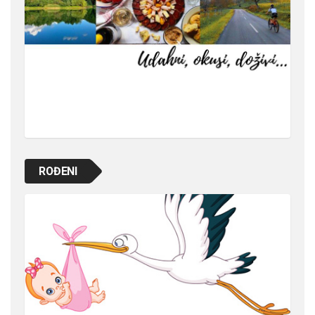
ROĐENI