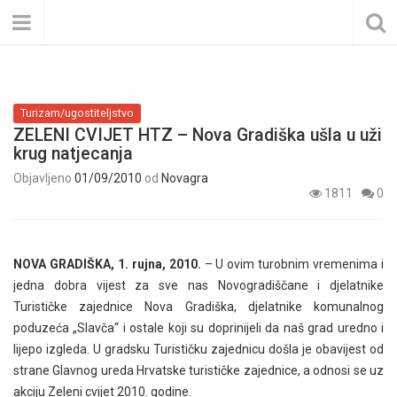
Turizam/ugostiteljstvo
ZELENI CVIJET HTZ – Nova Gradiška ušla u uži
krug natjecanja
Objavljeno
01/09/2010
od
Novagra
1811
0
NOVA GRADIŠKA, 1. rujna, 2010.
– U ovim turobnim vremenima i
jedna dobra vijest za sve nas Novogradiščane i djelatnike
Turističke zajednice Nova Gradiška, djelatnike komunalnog
poduzeća „Slavča“ i ostale koji su doprinijeli da naš grad uredno i
lijepo izgleda. U gradsku Turističku zajednicu došla je obavijest od
strane Glavnog ureda Hrvatske turističke zajednice, a odnosi se uz
akciju Zeleni cvijet 2010. godine.