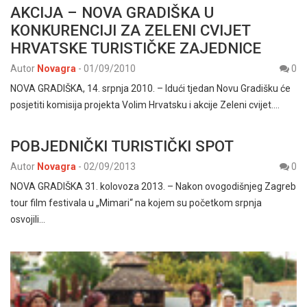
AKCIJA – NOVA GRADIŠKA U
KONKURENCIJI ZA ZELENI CVIJET
HRVATSKE TURISTIČKE ZAJEDNICE
Autor
Novagra
-
01/09/2010
0
NOVA GRADIŠKA, 14. srpnja 2010. – Idući tjedan Novu Gradišku će
posjetiti komisija projekta Volim Hrvatsku i akcije Zeleni cvijet.…
POBJEDNIČKI TURISTIČKI SPOT
Autor
Novagra
-
02/09/2013
0
NOVA GRADIŠKA 31. kolovoza 2013. – Nakon ovogodišnjeg Zagreb
tour film festivala u „Mimari“ na kojem su početkom srpnja
osvojili…