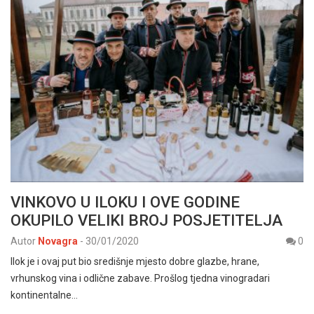
VINKOVO U ILOKU I OVE GODINE
OKUPILO VELIKI BROJ POSJETITELJA
Autor
Novagra
-
30/01/2020
0
Ilok je i ovaj put bio središnje mjesto dobre glazbe, hrane,
vrhunskog vina i odlične zabave. Prošlog tjedna vinogradari
kontinentalne…