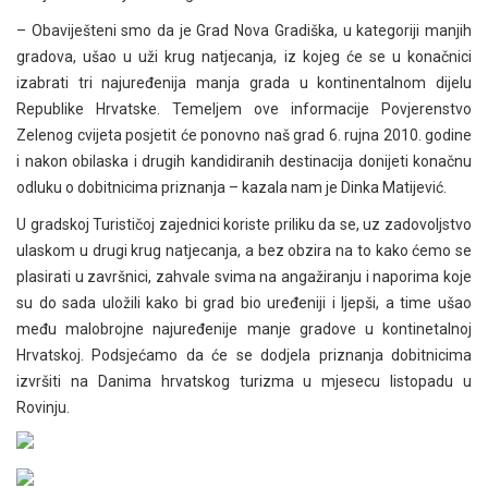
– Obaviješteni smo da je Grad Nova Gradiška, u kategoriji manjih
gradova, ušao u uži krug natjecanja, iz kojeg će se u konačnici
izabrati tri najuređenija manja grada u kontinentalnom dijelu
Republike Hrvatske. Temeljem ove informacije Povjerenstvo
Zelenog cvijeta posjetit će ponovno naš grad 6. rujna 2010. godine
i nakon obilaska i drugih kandidiranih destinacija donijeti konačnu
odluku o dobitnicima priznanja – kazala nam je Dinka Matijević.
U gradskoj Turističoj zajednici koriste priliku da se, uz zadovoljstvo
ulaskom u drugi krug natjecanja, a bez obzira na to kako ćemo se
plasirati u završnici, zahvale svima na angažiranju i naporima koje
su do sada uložili kako bi grad bio uređeniji i ljepši, a time ušao
među malobrojne najuređenije manje gradove u kontinetalnoj
Hrvatskoj. Podsjećamo da će se dodjela priznanja dobitnicima
izvršiti na Danima hrvatskog turizma u mjesecu listopadu u
Rovinju.