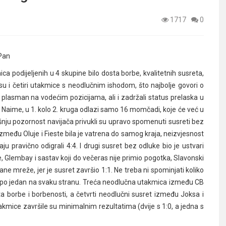
1717
0
 Pan
 podijeljenih u 4 skupine bilo dosta borbe, kvalitetnih susreta,
e su i četiri utakmice s neodlučnim ishodom, što najbolje govori o
i plasman na vodećim pozicijama, ali i zadržali status prelaska u
jih. Naime, u 1. kolo 2. kruga odlazi samo 16 momčadi, koje će već u
ašnju pozornost navijača privukli su upravo spomenuti susreti bez
među Oluje i Fieste bila je vatrena do samog kraja, neizvjesnost
ju pravično odigrali 4:4. I drugi susret bez odluke bio je ustvari
, Glembay i sastav koji do večeras nije primio pogotka, Slavonski
ane mreže, jer je susret završio 1:1. Ne treba ni spominjati koliko
la, po jedan na svaku stranu. Treća neodlučna utakmica između CB
a borbe i borbenosti, a četvrti neodlučni susret između Joksa i
takmice završile su minimalnim rezultatima (dvije s 1:0, a jedna s