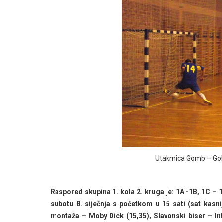
Utakmica Gomb – Gold
Raspored skupina 1. kola 2. kruga je: 1A -1B, 1C – 1
subotu 8. siječnja s početkom u 15 sati (sat kasn
montaža – Moby Dick (15,35), Slavonski biser – In