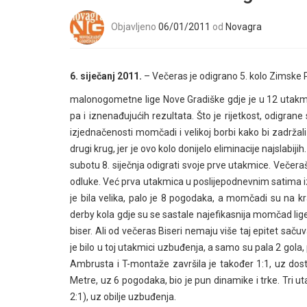
Objavljeno
06/01/2011
od
Novagra
6. siječanj 2011.
– Večeras je odigrano 5. kolo Zimske
malonogometne lige Nove Gradiške gdje je u 12 utakmica
pa i iznenađujućih rezultata. Što je rijetkost, odigran
izjednačenosti momčadi i velikoj borbi kako bi zadržal
drugi krug, jer je ovo kolo donijelo eliminacije najslabi
subotu 8. siječnja odigrati svoje prve utakmice. Večer
odluke. Već prva utakmica u poslijepodnevnim satima iz
je bila velika, palo je 8 pogodaka, a momčadi su na kra
derby kola gdje su se sastale najefikasnija momčad lige
biser. Ali od večeras Biseri nemaju više taj epitet sačuv
je bilo u toj utakmici uzbuđenja, a samo su pala 2 go
Ambrusta i T-montaže završila je također 1:1, uz dost
Metre, uz 6 pogodaka, bio je pun dinamike i trke. Tri u
2:1), uz obilje uzbuđenja.