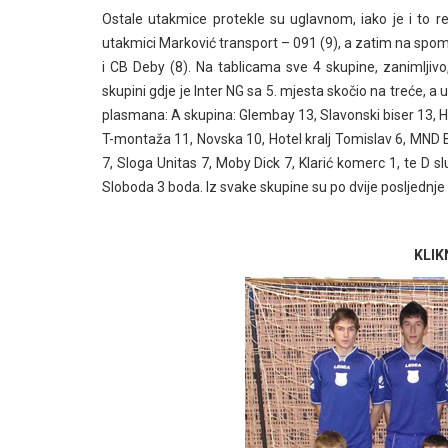
Ostale utakmice protekle su uglavnom, iako je i to re
utakmici Marković transport – 091 (9), a zatim na spom
i CB Deby (8). Na tablicama sve 4 skupine, zanimljivo
skupini gdje je Inter NG sa 5. mjesta skočio na treće, a
plasmana: A skupina: Glembay 13, Slavonski biser 13, H
T-montaža 11, Novska 10, Hotel kralj Tomislav 6, MND B
7, Sloga Unitas 7, Moby Dick 7, Klarić komerc 1, te D slu
Sloboda 3 boda. Iz svake skupine su po dvije posljednj
KLIK