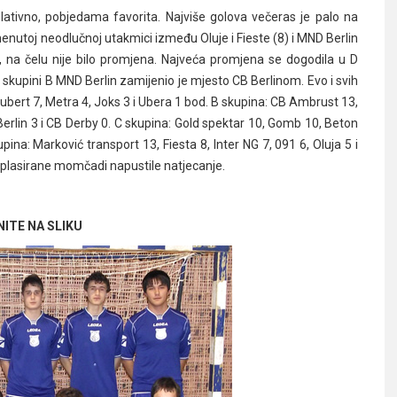
lativno, pobjedama favorita. Najviše golova večeras je palo na
enutoj neodlučnoj utakmici između Oluje i Fieste (8) i MND Berlin
, na čelu nije bilo promjena. Najveća promjena se dogodila u D
 u skupini B MND Berlin zamijenio je mjesto CB Berlinom. Evo i svih
ubert 7, Metra 4, Joks 3 i Ubera 1 bod. B skupina: CB Ambrust 13,
erlin 3 i CB Derby 0. C skupina: Gold spektar 10, Gomb 10, Beton
pina: Marković transport 13, Fiesta 8, Inter NG 7, 091 6, Oluja 5 i
e plasirane momčadi napustile natjecanje.
NITE NA SLIKU