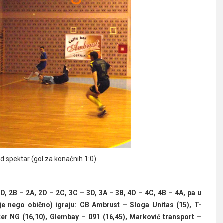
 spektar (gol za konačnih 1:0)
D, 2B – 2A, 2D – 2C, 3C – 3D, 3A – 3B, 4D – 4C, 4B – 4A, pa u
ije nego obično) igraju: CB Ambrust – Sloga Unitas (15), T-
ter NG (16,10), Glembay – 091 (16,45), Marković transport –