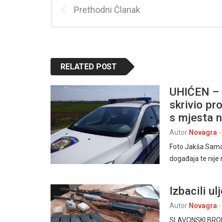
Prethodni Članak
RELATED POST
UHIĆEN – J
skrivio p
s mjesta 
Autor
Novagra
-
Foto Jakša Samar
događaja te nije
Izbacili ul
Autor
Novagra
-
SLAVONSKI BROD, 1