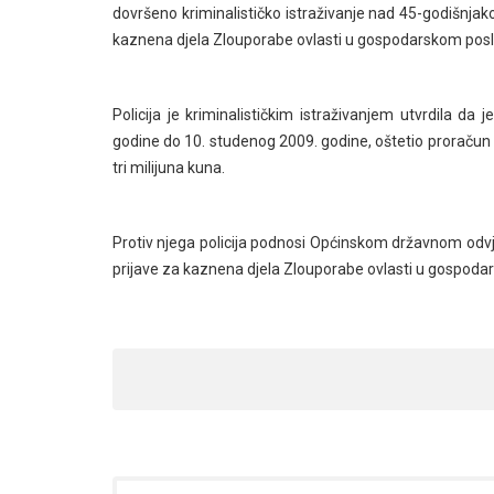
dovršeno kriminalističko istraživanje nad 45-godišnjak
kaznena djela Zlouporabe ovlasti u gospodarskom poslov
Policija je kriminalističkim istraživanjem utvrdila d
godine do 10. studenog 2009. godine, oštetio proračun
tri milijuna kuna.
Protiv njega policija podnosi Općinskom državnom odv
prijave za kaznena djela Zlouporabe ovlasti u gospodar