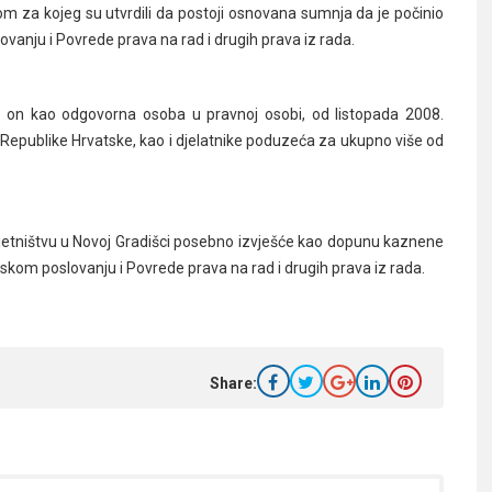
om za kojeg su utvrdili da postoji osnovana sumnja da je počinio
anju i Povrede prava na rad i drugih prava iz rada.
a je on kao odgovorna osoba u pravnoj osobi, od listopada 2008.
 Republike Hrvatske, kao i djelatnike poduzeća za ukupno više od
jetništvu u Novoj Gradišci posebno izvješće kao dopunu kaznene
skom poslovanju i Povrede prava na rad i drugih prava iz rada.
Share: