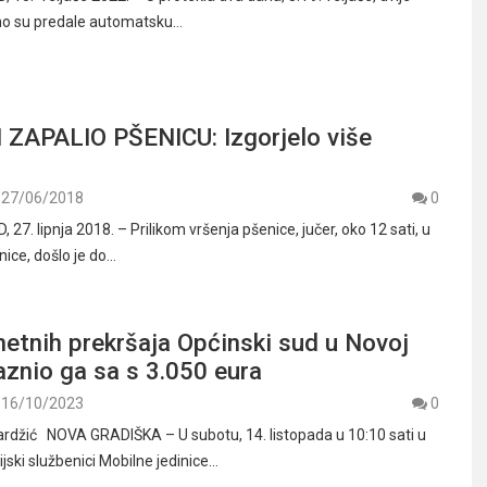
no su predale automatsku…
APALIO PŠENICU: Izgorjelo više
27/06/2018
0
7. lipnja 2018. – Prilikom vršenja pšenice, jučer, oko 12 sati, u
nice, došlo je do…
etnih prekršaja Općinski sud u Novoj
aznio ga sa s 3.050 eura
16/10/2023
0
rdžić NOVA GRADIŠKA – U subotu, 14. listopada u 10:10 sati u
jski službenici Mobilne jedinice…