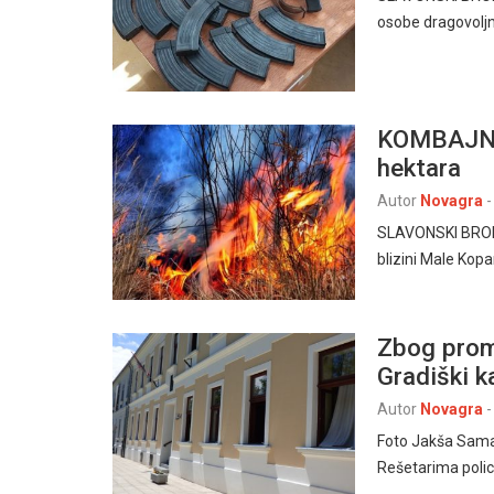
osobe dragovolj
KOMBAJN Z
hektara
Autor
Novagra
-
SLAVONSKI BROD, 2
blizini Male Kopa
Zbog prom
Gradiški k
Autor
Novagra
-
Foto Jakša Sama
Rešetarima polici