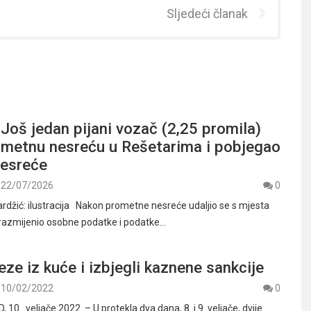
Sljedeći članak
oš jedan pijani vozač (2,25 promila)
rometnu nesreću u Rešetarima i pobjegao
nesreće
22/07/2026
0
džić: ilustracija Nakon prometne nesreće udaljio se s mjesta
 razmijenio osobne podatke i podatke…
jeze iz kuće i izbjegli kaznene sankcije
10/02/2022
0
0. veljače 2022. – U protekla dva dana, 8. i 9. veljače, dvije