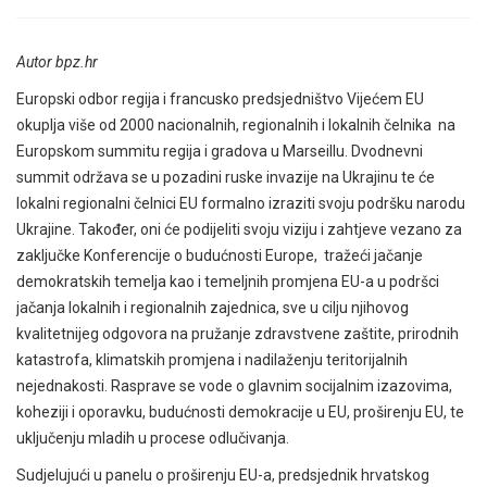
Autor bpz.hr
Europski odbor regija i francusko predsjedništvo Vijećem EU
okuplja više od 2000 nacionalnih, regionalnih i lokalnih čelnika na
Europskom summitu regija i gradova u Marseillu. Dvodnevni
summit održava se u pozadini ruske invazije na Ukrajinu te će
lokalni regionalni čelnici EU formalno izraziti svoju podršku narodu
Ukrajine. Također, oni će podijeliti svoju viziju i zahtjeve vezano za
zaključke Konferencije o budućnosti Europe, tražeći jačanje
demokratskih temelja kao i temeljnih promjena EU-a u podršci
jačanja lokalnih i regionalnih zajednica, sve u cilju njihovog
kvalitetnijeg odgovora na pružanje zdravstvene zaštite, prirodnih
katastrofa, klimatskih promjena i nadilaženju teritorijalnih
nejednakosti. Rasprave se vode o glavnim socijalnim izazovima,
koheziji i oporavku, budućnosti demokracije u EU, proširenju EU, te
uključenju mladih u procese odlučivanja.
Sudjelujući u panelu o proširenju EU-a, predsjednik hrvatskog