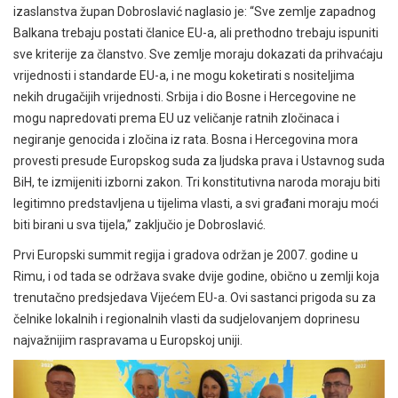
izaslanstva župan Dobroslavić naglasio je: “Sve zemlje zapadnog
Balkana trebaju postati članice EU-a, ali prethodno trebaju ispuniti
sve kriterije za članstvo. Sve zemlje moraju dokazati da prihvaćaju
vrijednosti i standarde EU-a, i ne mogu koketirati s nositeljima
nekih drugačijih vrijednosti. Srbija i dio Bosne i Hercegovine ne
mogu napredovati prema EU uz veličanje ratnih zločinaca i
negiranje genocida i zločina iz rata. Bosna i Hercegovina mora
provesti presude Europskog suda za ljudska prava i Ustavnog suda
BiH, te izmijeniti izborni zakon. Tri konstitutivna naroda moraju biti
legitimno predstavljena u tijelima vlasti, a svi građani moraju moći
biti birani u sva tijela,” zaključio je Dobroslavić.
Prvi Europski summit regija i gradova održan je 2007. godine u
Rimu, i od tada se održava svake dvije godine, obično u zemlji koja
trenutačno predsjedava Vijećem EU-a. Ovi sastanci prigoda su za
čelnike lokalnih i regionalnih vlasti da sudjelovanjem doprinesu
najvažnijim raspravama u Europskoj uniji.