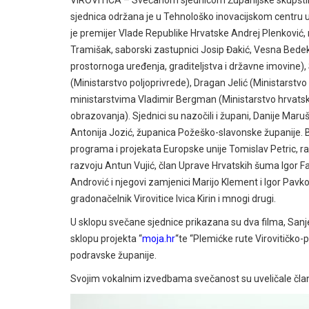
VIROVITICA – Svečanom sjednicom Županijske skupštine
sjednica održana je u Tehnološko inovacijskom centru u 
je premijer Vlade Republike Hrvatske Andrej Plenković,
Tramišak, saborski zastupnici Josip Đakić, Vesna Bedekov
prostornoga uređenja, graditeljstva i državne imovine)
(Ministarstvo poljoprivrede), Dragan Jelić (Ministarstvo
ministarstvima Vladimir Bergman (Ministarstvo hrvatski
obrazovanja). Sjednici su nazočili i župani, Danije Mar
Antonija Jozić, županica Požeško-slavonske županije. Bio
programa i projekata Europske unije Tomislav Petric, rav
razvoju Antun Vujić, član Uprave Hrvatskih šuma Igor Faze
Andrović i njegovi zamjenici Marijo Klement i Igor Pavko
gradonačelnik Virovitice Ivica Kirin i mnogi drugi.
U sklopu svečane sjednice prikazana su dva filma, Sanje
sklopu projekta “
moja.hr
“te “Plemićke rute Virovitičko-
podravske županije.
Svojim vokalnim izvedbama svečanost su uveličale čla