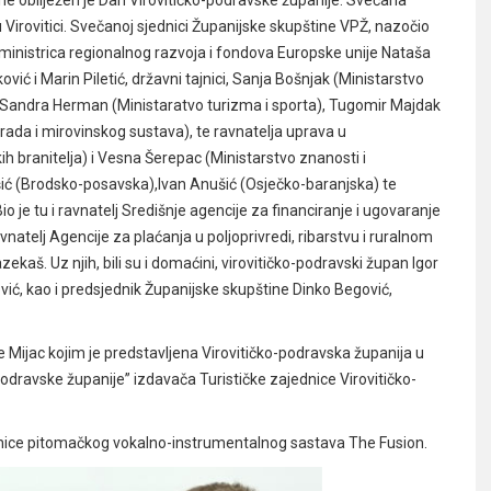
 obilježen je Dan Virovitičko-podravske županije. Svečana
Virovitici. Svečanoj sjednici Županijske skupštine VPŽ, nazočio
 ministrica regionalnog razvoja i fondova Europske unije Nataša
ić i Marin Piletić, državni tajnici, Sanja Bošnjak (Ministarstvo
, Sandra Herman (Ministaratvo turizma i sporta), Tugomir Majdak
 rada i mirovinskog sustava), te ravnatelja uprava u
h branitelja) i Vesna Šerepac (Ministarstvo znanosti i
ušić (Brodsko-posavska),Ivan Anušić (Osječko-baranjska) te
 je tu i ravnatelj Središnje agencije za financiranje i ugovaranje
natelj Agencije za plaćanja u poljoprivredi, ribarstvu i ruralnom
kaš. Uz njih, bili su i domaćini, virovitičko-podravski župan Igor
vić, kao i predsjednik Županijske skupštine Dinko Begović,
 Mijac kojim je predstavljena Virovitičko-podravska županija u
podravske županije” izdavača Turističke zajednice Virovitičko-
nice pitomačkog vokalno-instrumentalnog sastava The Fusion.