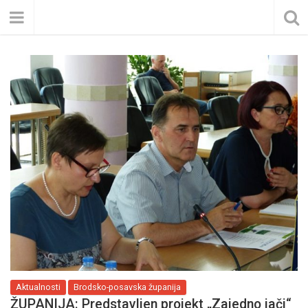
Aktualnosti
Brodsko-posavska županija
ŽUPANIJA: Predstavljen projekt „Zajedno jači“