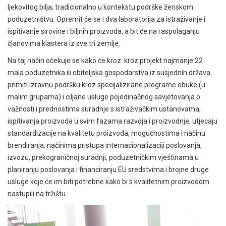
ljekovitog bilja; tradicionalno u kontekstu podrške ženskom
poduzetništvu. Opremit će se i dva laboratorija za istraživanje i
ispitivanje sirovine i biljnih proizvoda, a bit će na raspolaganju
članovima klastera iz sve tri zemlje.
Na taj način očekuje se kako će kroz kroz projekt najmanje 22
mala poduzetnika ili obiteljska gospodarstva iz susjednih država
primiti izravnu podršku kroz specijalizirane programe obuke (u
malim grupama) i ciljane usluge pojedinačnog savjetovanja o
važnosti i prednostima suradnje s istraživačkim ustanovama,
ispitivanja proizvoda u svim fazama razvoja i proizvodnje, utjecaju
standardizacije na kvalitetu proizvoda, mogućnostima i načinu
brendiranja, načinima pristupa internacionalizaciji poslovanja,
izvozu, prekograničnoj suradnji, poduzetničkim vještinama u
planiranju poslovanja i financiranju EU sredstvima i brojne druge
usluge koje će im biti potrebne kako bi s kvalitetnim proizvodom
nastupili na tržištu.