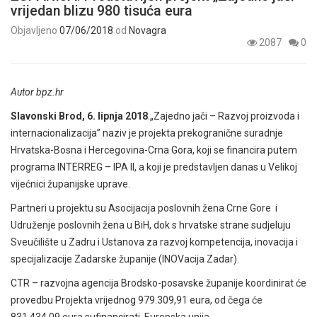
vrijedan blizu 980 tisuća eura
Objavljeno
07/06/2018
od
Novagra
2087
0
Autor bpz.hr
Slavonski Brod, 6. lipnja 2018
.„Zajedno jači – Razvoj proizvoda i
internacionalizacija” naziv je projekta prekogranične suradnje
Hrvatska-Bosna i Hercegovina-Crna Gora, koji se financira putem
programa INTERREG – IPA II, a koji je predstavljen danas u Velikoj
vijećnici županijske uprave.
Partneri u projektu su Asocijacija poslovnih žena Crne Gore i
Udruženje poslovnih žena u BiH, dok s hrvatske strane sudjeluju
Sveučilište u Zadru i Ustanova za razvoj kompetencija, inovacija i
specijalizacije Zadarske županije (INOVacija Zadar).
CTR – razvojna agencija Brodsko-posavske županije koordinirat će
provedbu Projekta vrijednog 979.309,91 eura, od čega će
831.434,09 eura sufinancirati Europska unija.