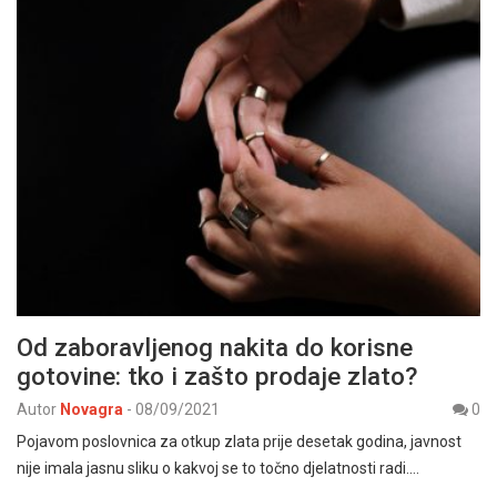
Od zaboravljenog nakita do korisne
gotovine: tko i zašto prodaje zlato?
Autor
Novagra
-
08/09/2021
0
Pojavom poslovnica za otkup zlata prije desetak godina, javnost
nije imala jasnu sliku o kakvoj se to točno djelatnosti radi.…