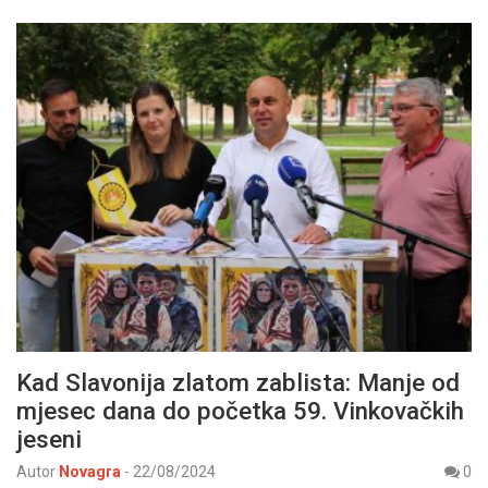
Kad Slavonija zlatom zablista: Manje od
mjesec dana do početka 59. Vinkovačkih
jeseni
Autor
Novagra
-
22/08/2024
0