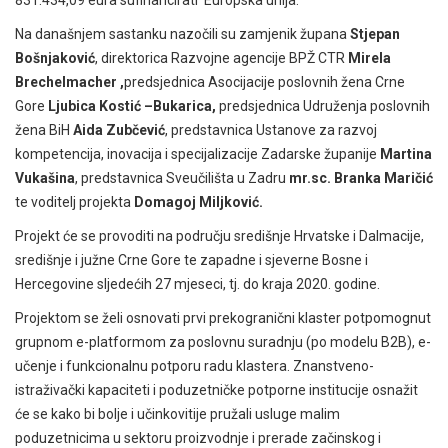
Na današnjem sastanku nazočili su zamjenik župana
Stjepan
Bošnjaković
, direktorica Razvojne agencije BPŽ CTR
Mirela
Brechelmacher ,
predsjednica Asocijacije poslovnih žena Crne
Gore
Ljubica Kostić –Bukarica,
predsjednica Udruženja poslovnih
žena BiH
Aida Zubčević
, predstavnica Ustanove za razvoj
kompetencija, inovacija i specijalizacije Zadarske županije
Martina
Vukašina
, predstavnica Sveučilišta u Zadru
mr.sc. Branka Maričić
te voditelj projekta
Domagoj Miljković.
Projekt će se provoditi na području središnje Hrvatske i Dalmacije,
središnje i južne Crne Gore te zapadne i sjeverne Bosne i
Hercegovine sljedećih 27 mjeseci, tj. do kraja 2020. godine.
Projektom se želi osnovati prvi prekogranični klaster potpomognut
grupnom e-platformom za poslovnu suradnju (po modelu B2B), e-
učenje i funkcionalnu potporu radu klastera. Znanstveno-
istraživački kapaciteti i poduzetničke potporne institucije osnažit
će se kako bi bolje i učinkovitije pružali usluge malim
poduzetnicima u sektoru proizvodnje i prerade začinskog i