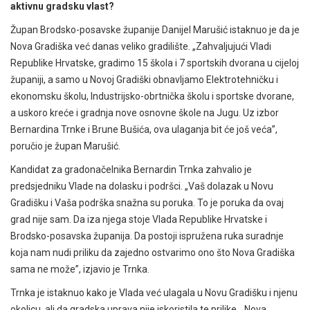
aktivnu gradsku vlast?
Župan Brodsko-posavske županije Danijel Marušić istaknuo je da je
Nova Gradiška već danas veliko gradilište. „Zahvaljujući Vladi
Republike Hrvatske, gradimo 15 škola i 7 sportskih dvorana u cijeloj
županiji, a samo u Novoj Gradiški obnavljamo Elektrotehničku i
ekonomsku školu, Industrijsko-obrtnička školu i sportske dvorane,
a uskoro kreće i gradnja nove osnovne škole na Jugu. Uz izbor
Bernardina Trnke i Brune Bušića, ova ulaganja bit će još veća”,
poručio je župan Marušić.
Kandidat za gradonačelnika Bernardin Trnka zahvalio je
predsjedniku Vlade na dolasku i podršci. „Vaš dolazak u Novu
Gradišku i Vaša podrška snažna su poruka. To je poruka da ovaj
grad nije sam. Da iza njega stoje Vlada Republike Hrvatske i
Brodsko-posavska županija. Da postoji ispružena ruka suradnje
koja nam nudi priliku da zajedno ostvarimo ono što Nova Gradiška
sama ne može”, izjavio je Trnka.
Trnka je istaknuo kako je Vlada već ulagala u Novu Gradišku i njenu
okolicu, ali da gradska uprava nije iskoristila te prilike. „Nova