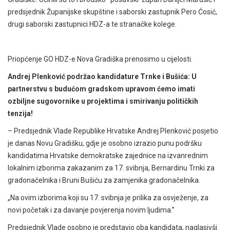
predsjednik Županijske skupštine i saborski zastupnik Pero Ćosić,
drugi saborski zastupnici HDZ-a te stranačke kolege.
Priopćenje GO HDZ-e Nova Gradiška prenosimo u cijelosti.
Andrej Plenković podržao kandidature Trnke i Bušića: U
partnerstvu s budućom gradskom upravom ćemo imati
ozbiljne sugovornike u projektima i smirivanju političkih
tenzija!
– Predsjednik Vlade Republike Hrvatske Andrej Plenković posjetio
je danas Novu Gradišku, gdje je osobno izrazio punu podršku
kandidatima Hrvatske demokratske zajednice na izvanrednim
lokalnim izborima zakazanim za 17. svibnja, Bernardinu Trnki za
gradonačelnika i Bruni Bušiću za zamjenika gradonačelnika.
„Na ovim izborima koji su 17. svibnja je prilika za osvježenje, za
novi početak i za davanje povjerenja novim ljudima.”
Predsjednik Vlade osobno je predstavio oba kandidata, naglasivši