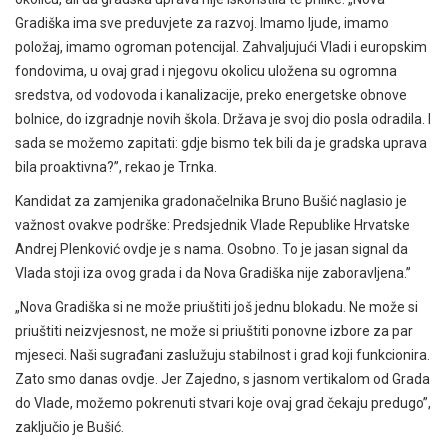
Gradiška ima sve preduvjete za razvoj. Imamo ljude, imamo
položaj, imamo ogroman potencijal. Zahvaljujući Vladi i europskim
fondovima, u ovaj grad i njegovu okolicu uložena su ogromna
sredstva, od vodovoda i kanalizacije, preko energetske obnove
bolnice, do izgradnje novih škola. Država je svoj dio posla odradila. I
sada se možemo zapitati: gdje bismo tek bili da je gradska uprava
bila proaktivna?”, rekao je Trnka.
Kandidat za zamjenika gradonačelnika Bruno Bušić naglasio je
važnost ovakve podrške: Predsjednik Vlade Republike Hrvatske
Andrej Plenković ovdje je s nama. Osobno. To je jasan signal da
Vlada stoji iza ovog grada i da Nova Gradiška nije zaboravljena.”
„Nova Gradiška si ne može priuštiti još jednu blokadu. Ne može si
priuštiti neizvjesnost, ne može si priuštiti ponovne izbore za par
mjeseci. Naši sugrađani zaslužuju stabilnost i grad koji funkcionira.
Zato smo danas ovdje. Jer Zajedno, s jasnom vertikalom od Grada
do Vlade, možemo pokrenuti stvari koje ovaj grad čekaju predugo”,
zaključio je Bušić.