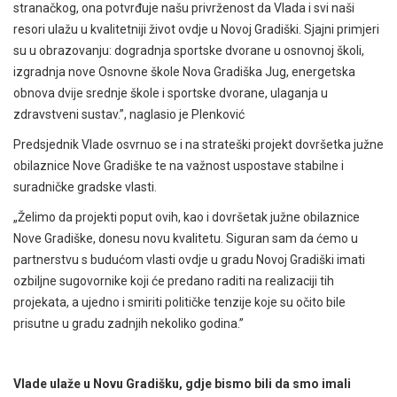
stranačkog, ona potvrđuje našu privrženost da Vlada i svi naši
resori ulažu u kvalitetniji život ovdje u Novoj Gradiški. Sjajni primjeri
su u obrazovanju: dogradnja sportske dvorane u osnovnoj školi,
izgradnja nove Osnovne škole Nova Gradiška Jug, energetska
obnova dvije srednje škole i sportske dvorane, ulaganja u
zdravstveni sustav.”, naglasio je Plenković
Predsjednik Vlade osvrnuo se i na strateški projekt dovršetka južne
obilaznice Nove Gradiške te na važnost uspostave stabilne i
suradničke gradske vlasti.
„Želimo da projekti poput ovih, kao i dovršetak južne obilaznice
Nove Gradiške, donesu novu kvalitetu. Siguran sam da ćemo u
partnerstvu s budućom vlasti ovdje u gradu Novoj Gradiški imati
ozbiljne sugovornike koji će predano raditi na realizaciji tih
projekata, a ujedno i smiriti političke tenzije koje su očito bile
prisutne u gradu zadnjih nekoliko godina.”
Vlade ulaže u Novu Gradišku, gdje bismo bili da smo imali