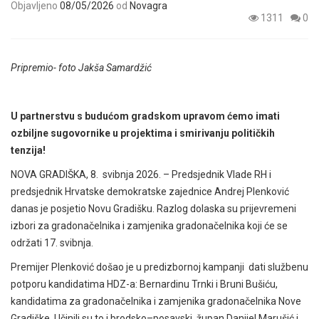
Objavljeno
08/05/2026
od
Novagra
1311
0
Pripremio- foto Jakša Samardžić
U partnerstvu s budućom gradskom upravom ćemo imati
ozbiljne sugovornike u projektima i smirivanju političkih
tenzija!
NOVA GRADIŠKA, 8. svibnja 2026. – Predsjednik Vlade RH i
predsjednik Hrvatske demokratske zajednice Andrej Plenković
danas je posjetio Novu Gradišku. Razlog dolaska su prijevremeni
izbori za gradonačelnika i zamjenika gradonačelnika koji će se
održati 17. svibnja.
Premijer Plenković došao je u predizbornoj kampanji dati službenu
potporu kandidatima HDZ-a: Bernardinu Trnki i Bruni Bušiću,
kandidatima za gradonačelnika i zamjenika gradonačelnika Nove
Gradiške. Učinili su to i
brodsko–posavski župan Danijel Marušić i