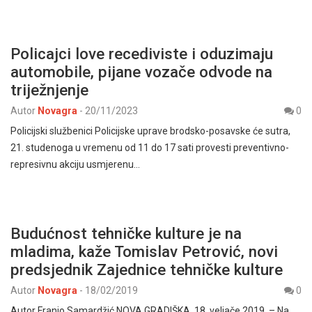
Policajci love recediviste i oduzimaju
automobile, pijane vozače odvode na
triježnjenje
Autor
Novagra
-
20/11/2023
0
Policijski službenici Policijske uprave brodsko-posavske će sutra,
21. studenoga u vremenu od 11 do 17 sati provesti preventivno-
represivnu akciju usmjerenu…
Budućnost tehničke kulture je na
mladima, kaže Tomislav Petrović, novi
predsjednik Zajednice tehničke kulture
Autor
Novagra
-
18/02/2019
0
Autor Franjo Samardžić NOVA GRADIŠKA, 18. veljače 2019. – Na