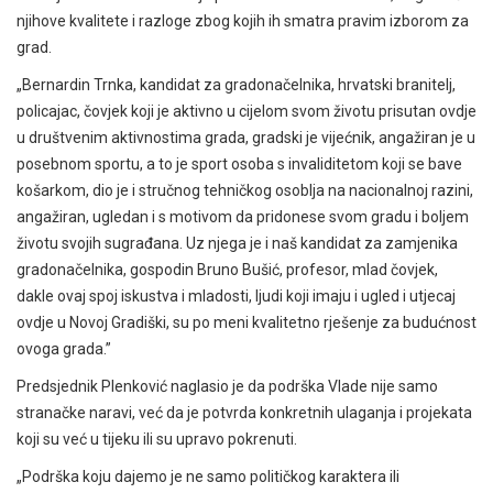
njihove kvalitete i razloge zbog kojih ih smatra pravim izborom za
grad.
„Bernardin Trnka, kandidat za gradonačelnika, hrvatski branitelj,
policajac, čovjek koji je aktivno u cijelom svom životu prisutan ovdje
u društvenim aktivnostima grada, gradski je vijećnik, angažiran je u
posebnom sportu, a to je sport osoba s invaliditetom koji se bave
košarkom, dio je i stručnog tehničkog osoblja na nacionalnoj razini,
angažiran, ugledan i s motivom da pridonese svom gradu i boljem
životu svojih sugrađana. Uz njega je i naš kandidat za zamjenika
gradonačelnika, gospodin Bruno Bušić, profesor, mlad čovjek,
dakle ovaj spoj iskustva i mladosti, ljudi koji imaju i ugled i utjecaj
ovdje u Novoj Gradiški, su po meni kvalitetno rješenje za budućnost
ovoga grada.”
Predsjednik Plenković naglasio je da podrška Vlade nije samo
stranačke naravi, već da je potvrda konkretnih ulaganja i projekata
koji su već u tijeku ili su upravo pokrenuti.
„Podrška koju dajemo je ne samo političkog karaktera ili