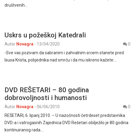
društvenih…
Uskrs u požeškoj Katedrali
Autor
Novagra
-
13/04/2020
0
-Sve vas pozivam da sabranim i zahvalnim srcem stanete pred
Isusa Krista, pobjednika nad smrću i da mu iskreno kažete:…
DVD REŠETARI – 80 godina
dobrovoljnosti i humanosti
Autor
Novagra
-
06/06/2010
0
REŠETARI, 6. lipanj 2010. – U nazočnosti četrdeset predstavnika
DVD-a i vatrogasnih Zajednica DVD Rešetari obilježilo je 80 godina
kontinuiranog rada.…