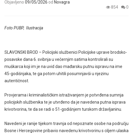
Objavljeno
09/05/2026
od
Novagra
854
0
Foto PUBP, Ilustracija
SLAVONSKI BROD – Policijski službenici Policijske uprave brodsko-
posavske dana 6. svibnja u večernjim satima kontrolirali su
muškarca koji im je na uvid dao mađarsku putnu ispravu na ime
45-godišnjaka, te ga potom uhitili posumnjavši u njezinu
autentičnost.
Provjerama i kriminalističkim istraživanjem je potvrđena sumnja
policijskih službenika te je utvrđeno da je navedena putna isprava
krivotvorina, te da se radi o 51-godišnjem turskom državljaninu.
Navedeni je ranije tijekom travnja od nepoznate osobe na području
Bosne i Hercegovine pribavio navedenu krivotvorinu s ciljem ulaska