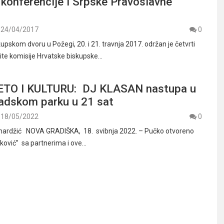
konferencije i Srpske Pravoslavne
24/04/2017
0
pskom dvoru u Požegi, 20. i 21. travnja 2017. održan je četvrti
te komisije Hrvatske biskupske…
ETO I KULTURU: DJ KLASAN nastupa u
radskom parku u 21 sat
18/05/2022
0
mardžić NOVA GRADIŠKA, 18. svibnja 2022. – Pučko otvoreno
elković” sa partnerima i ove…