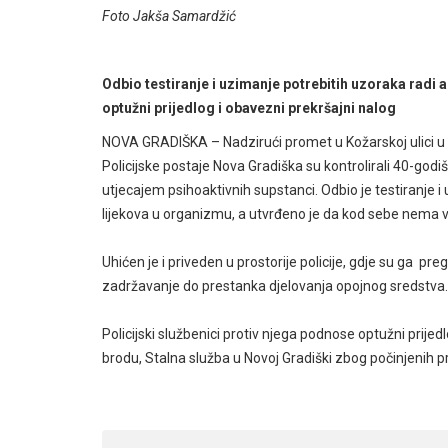
Foto Jakša Samardžić
Odbio testiranje i uzimanje potrebitih uzoraka radi a
optužni prijedlog i obavezni prekršajni nalog
NOVA GRADIŠKA – Nadzirući promet u Kožarskoj ulici u Nov
Policijske postaje Nova Gradiška su kontrolirali 40-god
utjecajem psihoaktivnih supstanci. Odbio je testiranje i 
lijekova u organizmu, a utvrđeno je da kod sebe nema 
Uhićen je i priveden u prostorije policije, gdje su ga preg
zadržavanje do prestanka djelovanja opojnog sredstva.
Policijski službenici protiv njega podnose optužni pri
brodu, Stalna služba u Novoj Gradiški zbog počinjenih 