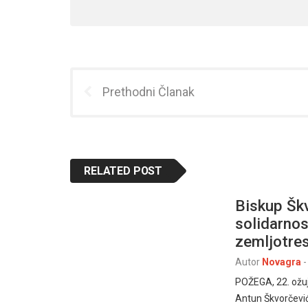
Prethodni Članak
RELATED POST
Biskup Škv
solidarno
zemljotre
Autor
Novagra
-
POŽEGA, 22. ožu
Antun Škvorčevi