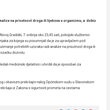
nalize na prisutnost droga ili lijekova u organizmu, a dobio
oj Gradiški, 7. svibnja oko 23,45 sati, policijski službenici
išnjaka za kojega su posumnjali da je za upravljačem pod
uzimanje potrebitih uzoraka radi analize na prisutnost droga ili
vozačku dozvolu.
ledali medicinski djelatnici i utvrdili da je sposoban za
jedlog i obavezni prekršajni nalog Općinskom sudu u Slavonskom
prekršaja iz Zakona o sigurnosti prometa na cestama.