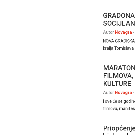
GRADONAČ
SOCIJLA
Autor
Novagra
-
NOVA GRADIŠKA –
kralja Tomislava
MARATON
FILMOVA, 
KULTURE
Autor
Novagra
-
I ove će se godi
filmova, manifes
Priopćenj