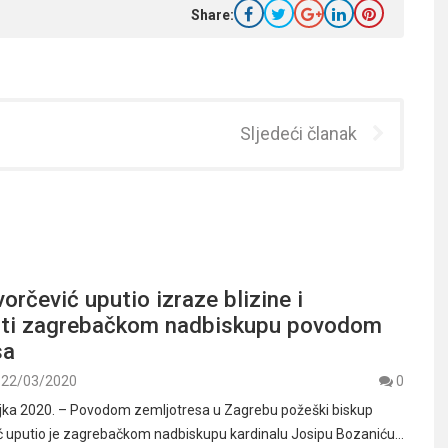
Share:
Sljedeći članak
orčević uputio izraze blizine i
sti zagrebačkom nadbiskupu povodom
sa
22/03/2020
0
jka 2020. – Povodom zemljotresa u Zagrebu požeški biskup
ć uputio je zagrebačkom nadbiskupu kardinalu Josipu Bozaniću…