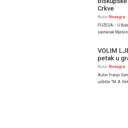
biskupske 
Crkve
Autor
Novagra
-
POŽEGA – U Bisku
sastanak Mješovi
VOLIM LJ
petak u g
Autor
Novagra
-
Autor Franjo Sa
učilište “M. A. R