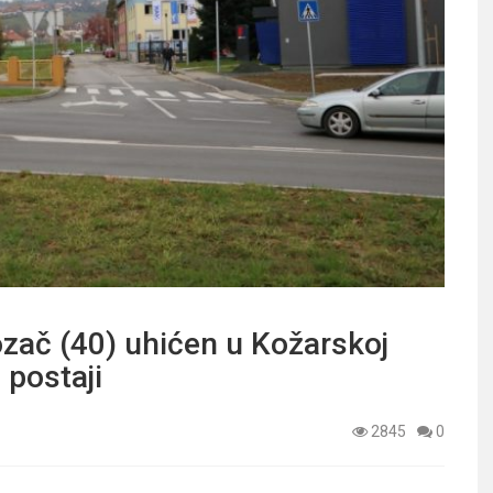
zač (40) uhićen u Kožarskoj
 postaji
2845
0