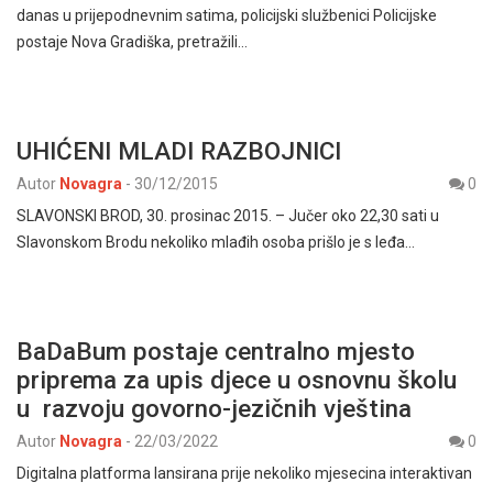
danas u prijepodnevnim satima, policijski službenici Policijske
postaje Nova Gradiška, pretražili…
UHIĆENI MLADI RAZBOJNICI
Autor
Novagra
-
30/12/2015
0
SLAVONSKI BROD, 30. prosinac 2015. – Jučer oko 22,30 sati u
Slavonskom Brodu nekoliko mlađih osoba prišlo je s leđa…
BaDaBum postaje centralno mjesto
priprema za upis djece u osnovnu školu
u razvoju govorno-jezičnih vještina
Autor
Novagra
-
22/03/2022
0
Digitalna platforma lansirana prije nekoliko mjesecina interaktivan