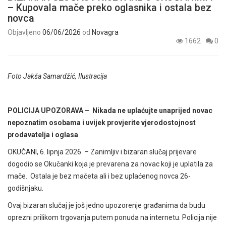
– Kupovala mače preko oglasnika i ostala bez
novca
Objavljeno
06/06/2026
od
Novagra
1662
0
Foto Jakša Samardžić, Ilustracija
POLICIJA UPOZORAVA – Nikada ne uplaćujte unaprijed novac
nepoznatim osobama i uvijek provjerite vjerodostojnost
prodavatelja i oglasa
OKUČANI, 6. lipnja 2026. – Zanimljiv i bizaran slučaj prijevare
dogodio se Okučanki koja je prevarena za novac koji je uplatila za
mače. Ostala je bez mačeta ali i bez uplaćenog novca 26-
godišnjaku.
Ovaj bizaran slučaj je još jedno upozorenje građanima da budu
oprezni prilikom trgovanja putem ponuda na internetu. Policija nije