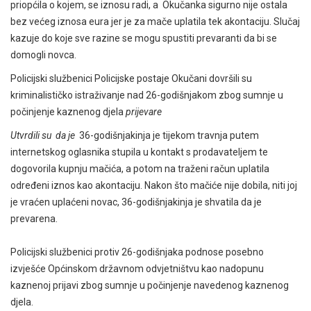
priopćila o kojem, se iznosu radi, a Okučanka sigurno nije ostala
bez većeg iznosa eura jer je za mače uplatila tek akontaciju. Slučaj
kazuje do koje sve razine se mogu spustiti prevaranti da bi se
domogli novca.
Policijski službenici Policijske postaje Okučani dovršili su
kriminalističko istraživanje nad 26-godišnjakom zbog sumnje u
počinjenje kaznenog djela
prijevare
Utvrdili su da je
36-godišnjakinja je tijekom travnja putem
internetskog oglasnika stupila u kontakt s prodavateljem te
dogovorila kupnju mačića, a potom na traženi račun uplatila
određeni iznos kao akontaciju. Nakon što mačiće nije dobila, niti joj
je vraćen uplaćeni novac, 36-godišnjakinja je shvatila da je
prevarena.
Policijski službenici protiv 26-godišnjaka podnose posebno
izvješće Općinskom državnom odvjetništvu kao nadopunu
kaznenoj prijavi zbog sumnje u počinjenje navedenog kaznenog
djela.