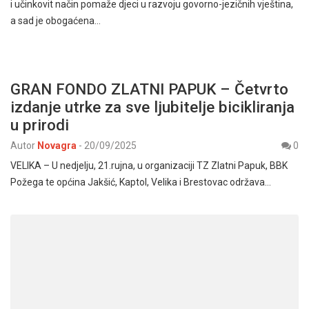
i učinkovit način pomaže djeci u razvoju govorno-jezičnih vještina,
a sad je obogaćena…
GRAN FONDO ZLATNI PAPUK – Četvrto
izdanje utrke za sve ljubitelje bicikliranja
u prirodi
Autor
Novagra
-
20/09/2025
0
VELIKA – U nedjelju, 21.rujna, u organizaciji TZ Zlatni Papuk, BBK
Požega te općina Jakšić, Kaptol, Velika i Brestovac održava…