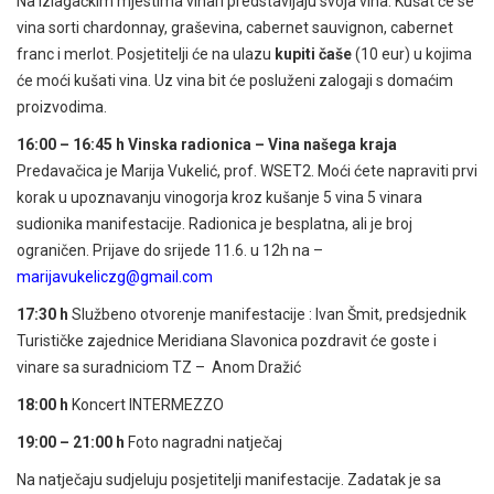
Na izlagačkim mjestima vinari predstavljaju svoja vina. Kušat će se
vina sorti chardonnay, graševina, cabernet sauvignon, cabernet
franc i merlot. Posjetitelji će na ulazu
kupiti čaše
(10 eur) u kojima
će moći kušati vina. Uz vina bit će posluženi zalogaji s domaćim
proizvodima.
16:00 – 16:45 h Vinska radionica – Vina našega kraja
Predavačica je Marija Vukelić, prof. WSET2. Moći ćete napraviti prvi
korak u upoznavanju vinogorja kroz kušanje 5 vina 5 vinara
sudionika manifestacije. Radionica je besplatna, ali je broj
ograničen. Prijave do srijede 11.6. u 12h na –
marijavukeliczg@gmail.com
17:30 h
Službeno otvorenje manifestacije : Ivan Šmit, predsjednik
Turističke zajednice Meridiana Slavonica pozdravit će goste i
vinare sa suradniciom TZ – Anom Dražić
18:00 h
Koncert INTERMEZZO
19:00 – 21:00 h
Foto nagradni natječaj
Na natječaju sudjeluju posjetitelji manifestacije. Zadatak je sa