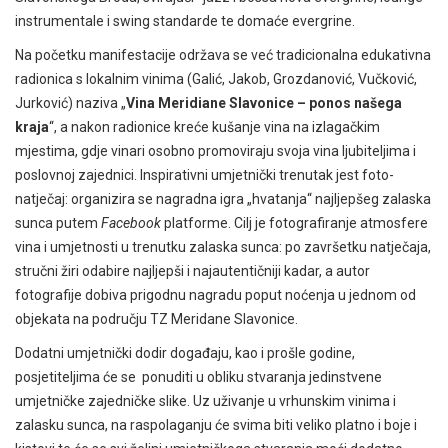
instrumentale i swing standarde te domaće evergrine.
Na početku manifestacije održava se već tradicionalna edukativna
radionica s lokalnim vinima (Galić, Jakob, Grozdanović, Vučković,
Jurković) naziva „
Vina Meridiane Slavonice – ponos našega
kraja
“, a nakon radionice kreće kušanje vina na izlagačkim
mjestima, gdje vinari osobno promoviraju svoja vina ljubiteljima i
poslovnoj zajednici. Inspirativni umjetnički trenutak jest foto-
natječaj: organizira se nagradna igra „hvatanja“ najljepšeg zalaska
sunca putem
Facebook
platforme. Cilj je fotografiranje atmosfere
vina i umjetnosti u trenutku zalaska sunca: po završetku natječaja,
stručni žiri odabire najljepši i najautentičniji kadar, a autor
fotografije dobiva prigodnu nagradu poput noćenja u jednom od
objekata na području TZ Meridane Slavonice.
Dodatni umjetnički dodir događaju, kao i prošle godine,
posjetiteljima će se ponuditi u obliku stvaranja jedinstvene
umjetničke zajedničke slike. Uz uživanje u vrhunskim vinima i
zalasku sunca, na raspolaganju će svima biti veliko platno i boje i