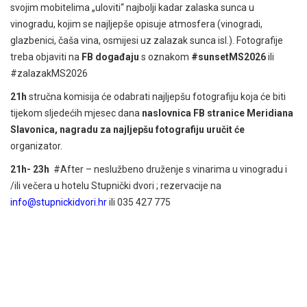
svojim mobitelima „uloviti“ najbolji kadar zalaska sunca u
vinogradu, kojim se najljepše opisuje atmosfera (vinogradi,
glazbenici, čaša vina, osmijesi uz zalazak sunca isl.). Fotografije
treba objaviti na
FB događaju
s oznakom
#sunsetMS2026
ili
#zalazakMS
2026
21h
stručna komisija će odabrati najljepšu fotografiju koja će biti
tijekom sljedećih mjesec dana
naslovnica FB stranice Meridiana
Slavonica, nagradu za najljepšu fotografiju uručit će
organizator.
21h- 23h
#After – neslužbeno druženje s vinarima u vinogradu i
/ili večera u hotelu Stupnički dvori ; rezervacije na
info@stupnickidvori.hr
ili 035 427 775