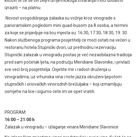
kistovi te će se svi željni umjetničkoga stvaranja moći dodatno
izraziti – na platnu.
Novost ovogodišnjega zalaska su vožnje kroz vinograde s
panoramskim pogledom mini quad-busom za 8 osoba, a termini
za koje se prijavljuje na licu mjesta su: 16:30, 17:30, 18:30, 19: 30.
Nakon službenoga programa posjetitelji će moći ostati na večeri u
restoranu hotela Stupnički dvori, uz prethodnu rezervaciju.
Stupnički zalazak u vinogradu postao je već nezaobilazna tradicija
pred sam početak ljeta, na području Meridiane Slavonike, i privlači
sve veći broj posjetitelja. Osjetite mir i radost druženja u
vinogradima, uz vrhunska vina i note jazza okruženi ljepotom
stupničkih i oriovačkih vinorodnih brežuljaka – koji izmamljuju
osmjehe na lice i sigurno ćete im se opet vratiti.
PROGRAM:
16:00 – 21:00 h
Zalazak u vinogradu – izlaganje vinara Meridiane Slavonice