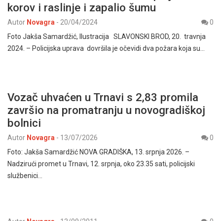
korov i raslinje i zapalio šumu
Autor
Novagra
-
20/04/2024
0
Foto Jakša Samardžić, Ilustracija SLAVONSKI BROD, 20. travnja
2024. – Policijska uprava dovršila je očevidi dva požara koja su…
Vozač uhvaćen u Trnavi s 2,83 promila
završio na promatranju u novogradiškoj
bolnici
Autor
Novagra
-
13/07/2026
0
Foto: Jakša Samardžić NOVA GRADIŠKA, 13. srpnja 2026. –
Nadzirući promet u Trnavi, 12. srpnja, oko 23.35 sati, policijski
službenici…