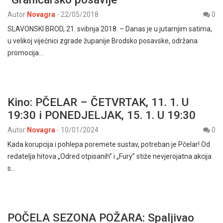
Autor
Novagra
-
22/05/2018
0
SLAVONSKI BROD, 21. svibnja 2018. – Danas je u jutarnjim satima,
u velikoj vijećnici zgrade županije Brodsko posavske, održana
promocija…
Kino: PČELAR – ČETVRTAK, 11. 1. U
19:30 i PONEDJELJAK, 15. 1. U 19:30
Autor
Novagra
-
10/01/2024
0
Kada korupcija i pohlepa poremete sustav, potreban je Pčelar! Od
redatelja hitova „Odred otpisanih” i „Fury” stiže nevjerojatna akcija
s…
POČELA SEZONA POŽARA: Spaljivao