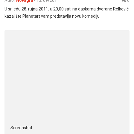
Autor
Novagra
-
13/09/2011
0
U srijedu 28. rujna 2011. u 20,00 sati na daskama dvorane Relković
kazalište Planetart vam predstavlja novu komediju
Screenshot