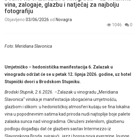
vina, zalogaje, glazbu i natječaj za najbolju
fotografiju
Objavljeno
03/06/2026
od
Novagra
1046
0
Foto: Meridiana Slavonica
Umjetničko – hedonistička manifestacija 6. Zalazak u
vinogradu održat će se u petak 12. lipnja 2026. godine, uz hotel
Stupnički dvori u Brodskom Stupniku.
Brodski Stupnik, 2.6.2026. –
Zalazak u vinogradu „Meridiana
Slavonica“ vinska je manifestacija obogaćena umjetnošću,
glazbom i slikom: u hedonističkoj atmosferi kušaju se fina lokalna
vina u popodnevnim satima kad priroda nudi najtoplije boje palete
zalaska sunca nad vinogradima. Okruženi zelenilom, glazbenu
podlogu događaju dat će glazbeni sastav Intermezzo iz
Slavonskoga Broda, svirajući jazz i bossa nova evergrine, lounge