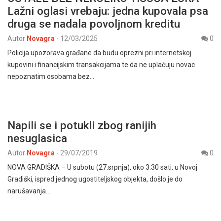
Lažni oglasi vrebaju: jedna kupovala psa
druga se nadala povoljnom kreditu
Autor
Novagra
-
12/03/2025
0
Policija upozorava građane da budu oprezni pri internetskoj
kupovini i financijskim transakcijama te da ne uplaćuju novac
nepoznatim osobama bez…
Napili se i potukli zbog ranijih
nesuglasica
Autor
Novagra
-
29/07/2019
0
NOVA GRADIŠKA – U subotu (27.srpnja), oko 3.30 sati, u Novoj
Gradiški, ispred jednog ugostiteljskog objekta, došlo je do
narušavanja…