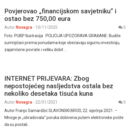
Povjerovao „financijskom savjetniku“ i
ostao bez 750,00 eura
Autor
Novagra
-
10/11/2025
0
Foto: PUBP Ilustracija POLICIJA UPOZORAVA GRAĐANE: Budite
sumnjičavi prema ponudama koje obećavaju sigurnu investiciju,
zajamčene povrate i veliku dobit …
INTERNET PRIJEVARA: Zbog
nepostojećeg nasljedstva ostala bez
nekoliko desetaka tisuća kuna
Autor
Novagra
-
22/01/2021
0
Autor Franjo Samardžić SLAVONSKI BROD, 22. siječnja 2021. –
Mnoge je „obradovala“ poruka dobivena putem elektronske pošte
da su postali…