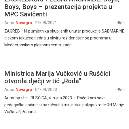
Boys, Boys – prezentacija projekta u
MPC Savičenti
Autor
Novagra
-
26/08/2021
0
ZAGREB – Niz umjetnika okupljenih unutar produkcije SABMARINE
tijekom tekućeg tjedna u okviru rezidencijalnog programa u
Mediteranskom plesnom centru radit…
Ministrica Marija Vučković u Ruščici
otvorila dječji vrtić „Roda“
Autor
Novagra
-
04/09/2023
0
Autor bpz.hr RUŠČICA, 4. rujna 2023. – Početkom nove
pedagoške godine, u nazočnosti ministrice poljoprivrede RH Marije
Vučković, župana…