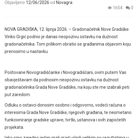
Objavljeno
12/06/2026
od
Novagra
1654
0
NOVA GRADIŠKA, 12. lipnja 2026. – Gradonačelnik Nove Gradiške
Vinko Grgić podnio je danas neopozivu ostavku na dužnost
gradonačelnika. Tom prilikom obratio se građanima objavom koju
prenosimo u nastavku.
Poštovane Novogradiščanke i Novogradiščani, ovim putem Vas
obavještavam da podnosim neopozivu ostavku na dužnost
gradonačelnika Grada Nove Gradiške, na koju ste me izabrali peti
put zaredom.
Odluku o ostavci donosim osobno i odgovorno, vodeći računa o
interesima Grada Nove Gradiške, njegovih građana, te nesmetano
funkcioniranje gradske uprave, tvrtki, ustanova i svih započetih
projekata.
Iako smo zajedno jedan mali grad učinili velikim po rezultatima u