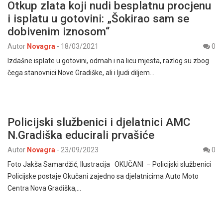
Otkup zlata koji nudi besplatnu procjenu
i isplatu u gotovini: „Šokirao sam se
dobivenim iznosom“
Autor
Novagra
-
18/03/2021
0
Izdašne isplate u gotovini, odmah i na licu mjesta, razlog su zbog
čega stanovnici Nove Gradiške, ali i ljudi diljem…
Policijski službenici i djelatnici AMC
N.Gradiška educirali prvašiće
Autor
Novagra
-
23/09/2023
0
Foto Jakša Samardžić, Ilustracija OKUČANI – Policijski službenici
Policijske postaje Okučani zajedno sa djelatnicima Auto Moto
Centra Nova Gradiška,…