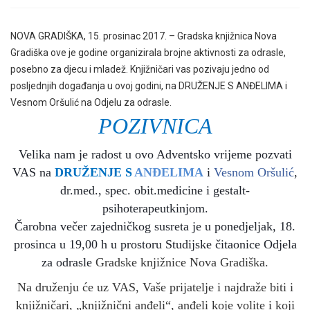
NOVA GRADIŠKA, 15. prosinac 2017. – Gradska knjižnica Nova
Gradiška ove je godine organizirala brojne aktivnosti za odrasle,
posebno za djecu i mladež. Knjižničari vas pozivaju jedno od
posljednjih događanja u ovoj godini, na DRUŽENJE S ANĐELIMA i
Vesnom Oršulić na Odjelu za odrasle.
POZIVNICA
Velika nam je radost u ovo Adventsko vrijeme pozvati
VAS na
DRUŽENJE S
ANĐELIMA
i
Vesnom Oršulić
,
dr.med., spec. obit.medicine i gestalt-
psihoterapeutkinjom.
Čarobna večer zajedničkog susreta je u ponedjeljak, 18.
prosinca u 19,00 h u prostoru Studijske čitaonice Odjela
za odrasle
Gradske knjižnice Nova Gradiška.
Na druženju će uz VAS, Vaše prijatelje i najdraže biti i
knjižničari, „knjižnični anđeli“, anđeli koje volite i koji