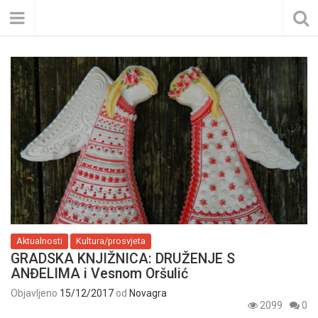
Aktualnosti
Kultura/prosvjeta
GRADSKA KNJIŽNICA: DRUŽENJE S
ANĐELIMA i Vesnom Oršulić
Objavljeno
15/12/2017
od
Novagra
2099
0