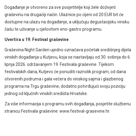
Događanje je otvoreno za sve posjetitelje koji žele doživjeti
graševinu na drugačiji način. Ulaznice po cijeni od 20 EUR bit će
dostupne na ulazu na događanje, a uključuju degustacijsku vinsku
čašu te uživanje u cjelovitom eno-gastro programu.
Uvertira u 19. Festival graševine
Graševina Night Garden ujedno označava početak središnjeg dijela
vinskih događanja u Kutjevu, koja se nastavljaju od 30. svibnja do 6.
lipnja 2026. održavanjem 19. Festivala graševine. Tijekom
festivalskih dana, Kutjevo će ponuditi raznolik program, od dana
otvorenih podruma i gala večera do vinskog sajma i glazbenog
programa na Trgu graševine, dodatno potvrđujući svoju poziciju
jednog od ključnih vinskih središta Hrvatske.
Za više informacija o programu svih događanja, posjetite službenu
stranicu Festivala graševine: www.festival-grasevine.hr.