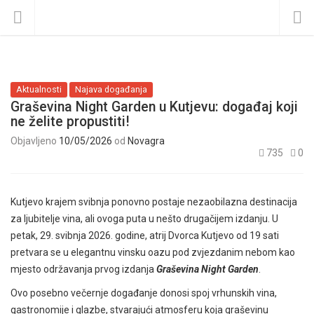
Aktualnosti
Najava događanja
Graševina Night Garden u Kutjevu: događaj koji
ne želite propustiti!
Objavljeno
10/05/2026
od
Novagra
735
0
Kutjevo krajem svibnja ponovno postaje nezaobilazna destinacija
za ljubitelje vina, ali ovoga puta u nešto drugačijem izdanju. U
petak, 29. svibnja 2026. godine, atrij Dvorca Kutjevo od 19 sati
pretvara se u elegantnu vinsku oazu pod zvjezdanim nebom kao
mjesto održavanja prvog izdanja
Graševina Night Garden
.
Ovo posebno večernje događanje donosi spoj vrhunskih vina,
gastronomije i glazbe, stvarajući atmosferu koja graševinu