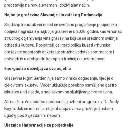
predstavlja na nov, suvremen i doživljajan način.
Najbolje graševine Slavonije i hrvatskog Podunavlja
Središnji trenutak večeri bit će svečano proglašenje pobjednika i
dodjela nagrada za najbolje graševine u 2026. godini, kao vrhunac
stručnog ocjenjivanja vina graševina koji će se sredinom svibnja
održati u Kutjevu. Posjetitelji će imati priliku kušati vrhunske
graševine odabranih etiketa uz stručno vodstvo sommeliera i
doživjeti ih u ambijentu koji spaja tradiciju i suvremenost.
Eno-gastro doživljaj za sva osjetila
Graševina Night Garden nije samo vinsko događanje, riječ je o
cjelovitom iskustvu. Večer uključuje posebno osmišljeno gastro
iskustvo u tri slijeda, s naglaskom na sljubljivanje hrane i vina.
Atmosferu će dodatno upotpuniti glazbeni program uz DJ Andy
Boy-a, dok će intimni ambijent atrija dvorca pružiti jedinstven
ugođaj pod zvjezdanim nebom.
Ulaznice i informacije za posjetitelje