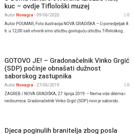
kuc – ovdje Tiflološki muzej
Autor
Novagra
-
09/06/2020
0
Autor POUMAR, Foto ilustracija NOVA GRADIŠKA – U ponedjeljak 8.
6. u 12,00 sati otvorili smo izložbu gostujuću izložbu Tiflološkog…
GOTOVO JE! – Gradonačelnik Vinko Grgić
(SDP) počinje obnašati dužnost
saborskog zastupnika
Autor
Novagra
-
27/06/2019
0
ZAGREB / NOVA GRADIŠKA, 27. lipnja 2019. – Nema više dilema i
nedoumica. Gradonačelnik Vinko Grgić (SDP) novi je saborski…
Djeca poginulih branitelja zbog posla