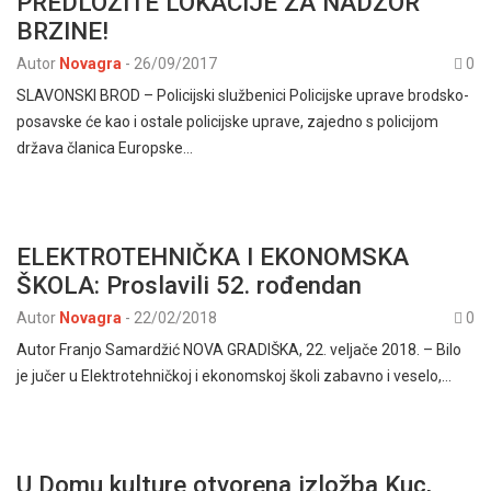
PREDLOŽITE LOKACIJE ZA NADZOR
BRZINE!
Autor
Novagra
-
26/09/2017
0
SLAVONSKI BROD – Policijski službenici Policijske uprave brodsko-
posavske će kao i ostale policijske uprave, zajedno s policijom
država članica Europske…
ELEKTROTEHNIČKA I EKONOMSKA
ŠKOLA: Proslavili 52. rođendan
Autor
Novagra
-
22/02/2018
0
Autor Franjo Samardžić NOVA GRADIŠKA, 22. veljače 2018. – Bilo
je jučer u Elektrotehničkoj i ekonomskoj školi zabavno i veselo,…
U Domu kulture otvorena izložba Kuc,