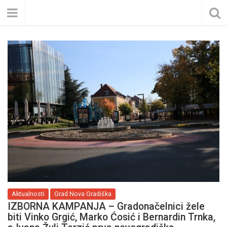
Aktualnosti
Grad Nova Gradiška
IZBORNA KAMPANJA – Gradonačelnici žele
biti Vinko Grgić, Marko Ćosić i Bernardin Trnka,