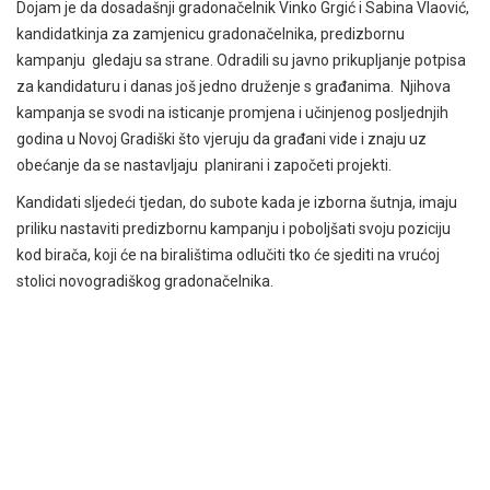
Dojam je da dosadašnji gradonačelnik Vinko Grgić i Sabina Vlaović,
kandidatkinja za zamjenicu gradonačelnika, predizbornu
kampanju gledaju sa strane. Odradili su javno prikupljanje potpisa
za kandidaturu i danas još jedno druženje s građanima. Njihova
kampanja se svodi na isticanje promjena i učinjenog posljednjih
godina u Novoj Gradiški što vjeruju da građani vide i znaju uz
obećanje da se nastavljaju planirani i započeti projekti.
Kandidati sljedeći tjedan, do subote kada je izborna šutnja, imaju
priliku nastaviti predizbornu kampanju i poboljšati svoju poziciju
kod birača, koji će na biralištima odlučiti tko će sjediti na vrućoj
stolici novogradiškog gradonačelnika.