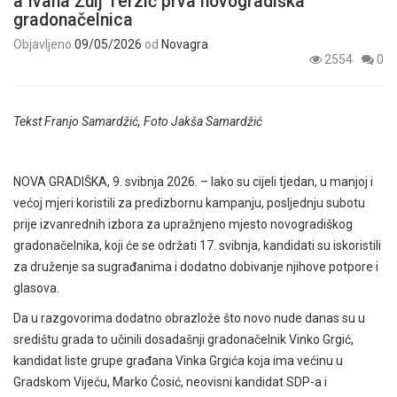
a Ivana Žulj Terzić prva novogradiška
gradonačelnica
Objavljeno
09/05/2026
od
Novagra
2554
0
Tekst Franjo Samardžić, Foto Jakša Samardžić
NOVA GRADIŠKA, 9. svibnja 2026. – Iako su cijeli tjedan, u manjoj i
većoj mjeri koristili za predizbornu kampanju, posljednju subotu
prije izvanrednih izbora za upražnjeno mjesto novogradiškog
gradonačelnika, koji će se održati 17. svibnja, kandidati su iskoristili
za druženje sa sugrađanima i dodatno dobivanje njihove potpore i
glasova.
Da u razgovorima dodatno obrazlože što novo nude danas su u
središtu grada to učinili dosadašnji gradonačelnik Vinko Grgić,
kandidat liste grupe građana Vinka Grgića koja ima većinu u
Gradskom Vijeću, Marko Ćosić, neovisni kandidat SDP-a i