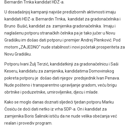
Bernardin Trnka kandidat HDZ-a.
U dosadašnjoj kampanji najviše predizbornih aktivnosti imaju
kandidati HDZ-a: Bernardin Trnka, kandidat za gradonačelnika i
Bruno Bušić, kandidat za zamjenika gradonačelnika. Imaju i
naglašenu potporu stranačkih čelnika pa je tako jučer u Novu
Gradišku im došao dati potporu i premijer Andrej Plenković. Pod
motom „ZAJEDNO“ nude stabilnost i novi početak prosperiteta za
Novu Gradišku.
Potporu Ivani Žulj Terzić, kandidatkinji za gradonačelnicu i Saši
Keseru, kandidatu za zamjenika, kandidatima Domovinskog
pokreta potporu je došao dati njegov predsjednik Ivan Penava.
Nude pošteno i transparentno upravljanje gradom, veću brigu
obrtnike i poduzetnike, umirovljenike, djecu i mlade.
Kako se moglo danas doznati sljedeći tjedan potporu Marku
Ćosiću će doći dati netko iz vrha SDP-a. On i kandidat za
zamjenika Boris Šalinski ističu da ne nude velika obećanja već
realan i provediv program.