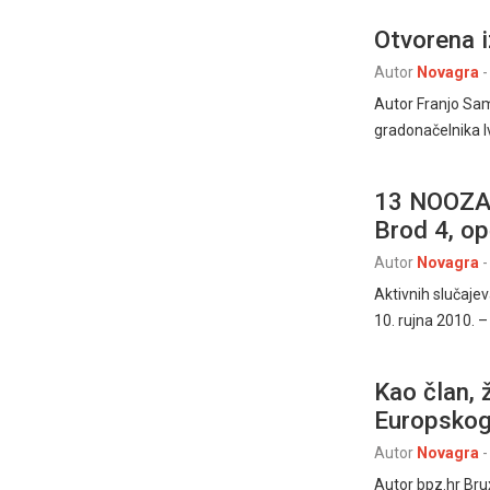
Otvorena 
Autor
Novagra
-
Autor Franjo Sa
gradonačelnika I
13 NOOZAR
Brod 4, op
Autor
Novagra
-
Aktivnih slučaje
10. rujna 2010. 
Kao član, 
Europskog
Autor
Novagra
-
Autor bpz.hr Brux