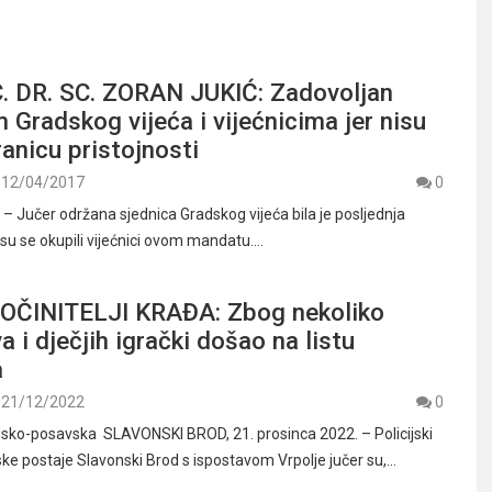
. DR. SC. ZORAN JUKIĆ: Zadovoljan
Gradskog vijeća i vijećnicima jer nisu
ranicu pristojnosti
12/04/2017
0
Jučer održana sjednica Gradskog vijeća bila je posljednja
 su se okupili vijećnici ovom mandatu.…
OČINITELJI KRAĐA: Zbog nekoliko
a i dječjih igrački došao na listu
a
21/12/2022
0
odsko-posavska SLAVONSKI BROD, 21. prosinca 2022. – Policijski
jske postaje Slavonski Brod s ispostavom Vrpolje jučer su,…