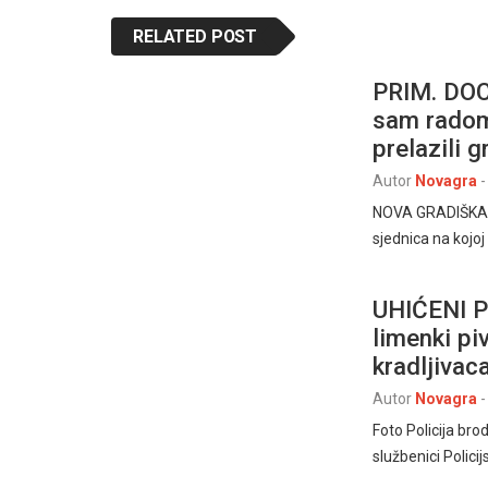
RELATED POST
PRIM. DOC
sam radom 
prelazili g
Autor
Novagra
-
NOVA GRADIŠKA – 
sjednica na kojoj
UHIĆENI P
limenki piv
kradljivac
Autor
Novagra
-
Foto Policija br
službenici Polici