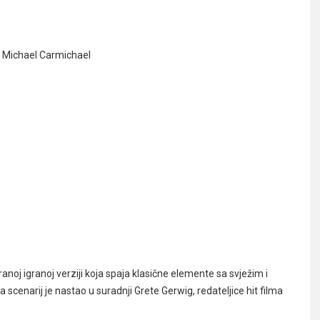
n Michael Carmichael
anoj igranoj verziji koja spaja klasične elemente sa svježim i
scenarij je nastao u suradnji Grete Gerwig, redateljice hit filma