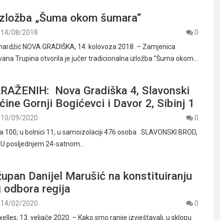
izložba „Šuma okom šumara“
14/08/2018
0
mardžić NOVA GRADIŠKA, 14. kolovoza 2018. – Zamjenica
vana Trupina otvorila je jučer tradicionalna izložba “Šuma okom…
AŽENIH: Nova Gradiška 4, Slavonski
ćine Gornji Bogićevci i Davor 2, Sibinj 1
10/09/2020
0
va 100, u bolnici 11, u samoizolaciji 476 osoba SLAVONSKI BROD,
– U posljednjem 24-satnom…
župan Danijel Marušić na konstituiranju
 odbora regija
14/02/2020
0
elles, 13. veljače 2020. – Kako smo ranije izvještavali, u sklopu