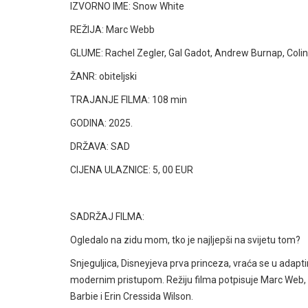
IZVORNO IME:
Snow White
REŽIJA:
Marc Webb
GLUME: Rachel Zegler, Gal Gadot, Andrew Burnap, Coli
ŽANR: obiteljski
TRAJANJE FILMA: 108 min
GODINA: 2025.
DRŽAVA: SAD
CIJENA ULAZNICE: 5, 00 EUR
SADRŽAJ FILMA:
Ogledalo na zidu mom, tko je najljepši na svijetu tom?
Snjeguljica, Disneyjeva prva princeza, vraća se u adaptir
modernim pristupom. Režiju filma potpisuje Marc Web, a 
Barbie i Erin Cressida Wilson.