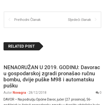
Prethodni Članak
Sljedeći članak
RELATED POST
NENAORUŽAN U 2019. GODINU: Davorac
u gospodarskoj zgradi pronašao ručnu
bombu, dvije puške M98 i automatsku
pušku
Autor
Novagra
-
28/12/2018
0
DAVOR – Na području Općine Davor, jučer (27. prosinca), 56-
godišnjak je čisteći gospodarsku zgradu u dvorištu obiteljske kuće,