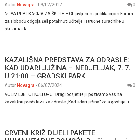
Autor
Novagra
-
09/02/2017
0
NOVA PUBLIKACIJA ZA ŠKOLE – Objavljenom publikacijom Forum
za slobodu odgoja želi potaknuti učitelje i stručne suradnike u
školama da…
KAZALIŠNA PREDSTAVA ZA ODRASLE:
KAD UDARI JUŽINA – NEDJELJAK, 7. 7.
U 21:00 – GRADSKI PARK
Autor
Novagra
-
06/07/2024
0
VOLIM LJETO I KULTURU Dragi posjetitelji, pozivamo vas na
kazališnu predstavu za odrasle „Kad udari južina“ koja gostuje u…
CRVENI KRIŽ DIJELI PAKETE