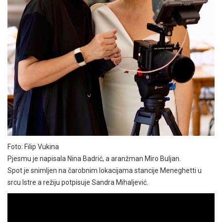
Foto: Filip Vukina
Pjesmu je napisala Nina Badrić, a aranžman Miro Buljan.
Spot je snimljen na čarobnim lokacijama stancije Meneghetti u
srcu Istre a režiju potpisuje Sandra Mihaljević.