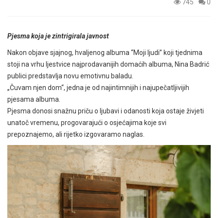
745
0
Pjesma koja je zintrigirala javnost
Nakon objave sjajnog, hvaljenog albuma “Moji ljudi” koji tjednima
stoji na vrhu ljestvice najprodavanijih domaćih albuma, Nina Badrić
publici predstavlja novu emotivnu baladu.
„Čuvam njen dom“, jedna je od najintimnijih i najupečatljivijih
pjesama albuma.
Pjesma donosi snažnu priču o ljubavi i odanosti koja ostaje živjeti
unatoč vremenu, progovarajući o osjećajima koje svi
prepoznajemo, ali rijetko izgovaramo naglas.