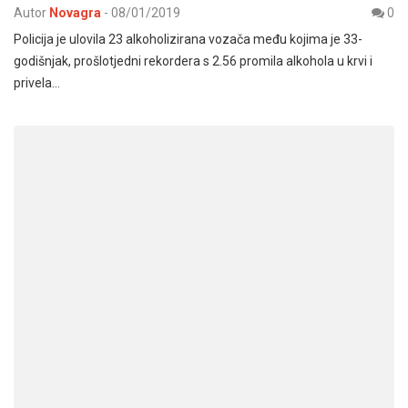
Autor
Novagra
-
08/01/2019
0
Policija je ulovila 23 alkoholizirana vozača među kojima je 33-
godišnjak, prošlotjedni rekordera s 2.56 promila alkohola u krvi i
privela…