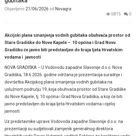
gubitaka
Objavljeno
21/06/2026
od
Novagra
5815
0
Akcijski plana smanjenja vodnih gubitaka obuhvaća prostor od
Stare Gradiške do Nove Kapele – 10 općina i Grad Novu
Gradišku će javno biti predstavljen do kraja ljeta Hrvatskim
vodama i javnosti
NOVA GRADIŠKA – U Vodovodu zapadne Slavonije d.o.o. Nova
Gradiška, 18.6.2026. godine održana je prezentacija suradnje i
dovršetka Akcijskog plana smanjenja vodnih gubitaka na
uslužnom području 19, koja obuhvaća prostor od Stare Gradiške
do Nove Kapele, tj. 10 općina i Grad Nova Gradiška, a koji će biti
javno predstavljen do kraja ljeta Hrvatskim vodama i cijeloj
javnosti.
Uz predstavnike uprave Vodovoda zapadne Slavonije d.o.o. na
prezentaciji su sudjelovali zamjenik generalnog direktora
Hrvatskih voda Davor Vukmirić, voditelj Sektora za korištenje voda