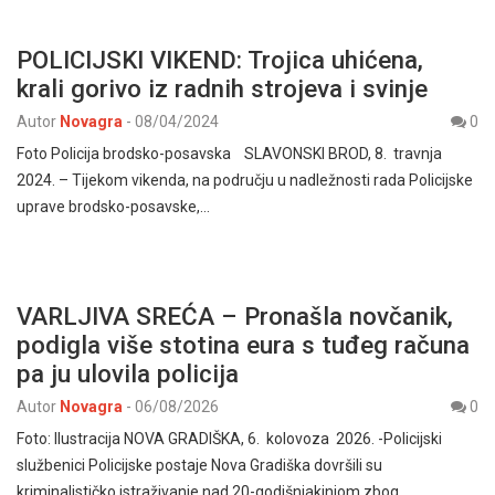
POLICIJSKI VIKEND: Trojica uhićena,
krali gorivo iz radnih strojeva i svinje
Autor
Novagra
-
08/04/2024
0
Foto Policija brodsko-posavska SLAVONSKI BROD, 8. travnja
2024. – Tijekom vikenda, na području u nadležnosti rada Policijske
uprave brodsko-posavske,…
VARLJIVA SREĆA – Pronašla novčanik,
podigla više stotina eura s tuđeg računa
pa ju ulovila policija
Autor
Novagra
-
06/08/2026
0
Foto: Ilustracija NOVA GRADIŠKA, 6. kolovoza 2026. -Policijski
službenici Policijske postaje Nova Gradiška dovršili su
kriminalističko istraživanje nad 20-godišnjakinjom zbog…