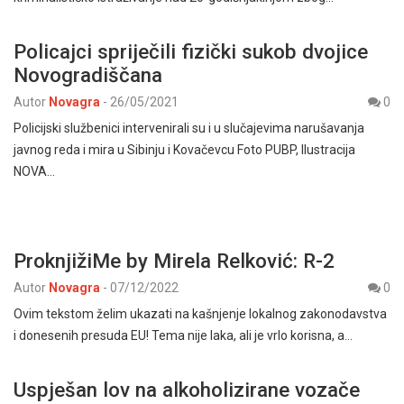
Policajci spriječili fizički sukob dvojice
Novogradiščana
Autor
Novagra
-
26/05/2021
0
Policijski službenici intervenirali su i u slučajevima narušavanja
javnog reda i mira u Sibinju i Kovačevcu Foto PUBP, Ilustracija
NOVA…
ProknjižiMe by Mirela Relković: R-2
Autor
Novagra
-
07/12/2022
0
Ovim tekstom želim ukazati na kašnjenje lokalnog zakonodavstva
i donesenih presuda EU! Tema nije laka, ali je vrlo korisna, a…
Uspješan lov na alkoholizirane vozače