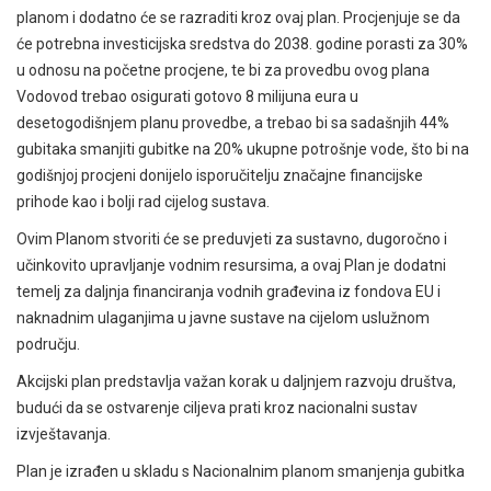
planom i dodatno će se razraditi kroz ovaj plan. Procjenjuje se da
će potrebna investicijska sredstva do 2038. godine porasti za 30%
u odnosu na početne procjene, te bi za provedbu ovog plana
Vodovod trebao osigurati gotovo 8 milijuna eura u
desetogodišnjem planu provedbe, a trebao bi sa sadašnjih 44%
gubitaka smanjiti gubitke na 20% ukupne potrošnje vode, što bi na
godišnjoj procjeni donijelo isporučitelju značajne financijske
prihode kao i bolji rad cijelog sustava.
Ovim Planom stvoriti će se preduvjeti za sustavno, dugoročno i
učinkovito upravljanje vodnim resursima, a ovaj Plan je dodatni
temelj za daljnja financiranja vodnih građevina iz fondova EU i
naknadnim ulaganjima u javne sustave na cijelom uslužnom
području.
Akcijski plan predstavlja važan korak u daljnjem razvoju društva,
budući da se ostvarenje ciljeva prati kroz nacionalni sustav
izvještavanja.
Plan je izrađen u skladu s Nacionalnim planom smanjenja gubitka