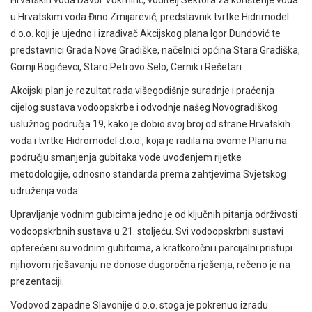
u Hrvatskim voda Đino Zmijarević, predstavnik tvrtke Hidrimodel
d.o.o. koji je ujedno i izrađivač Akcijskog plana Igor Dundović te
predstavnici Grada Nove Gradiške, načelnici općina Stara Gradiška,
Gornji Bogićevci, Staro Petrovo Selo, Cernik i Rešetari.
Akcijski plan je rezultat rada višegodišnje suradnje i praćenja
cijelog sustava vodoopskrbe i odvodnje našeg Novogradiškog
uslužnog područja 19, kako je dobio svoj broj od strane Hrvatskih
voda i tvrtke Hidromodel d.o.o., koja je radila na ovome Planu na
području smanjenja gubitaka vode uvođenjem rijetke
metodologije, odnosno standarda prema zahtjevima Svjetskog
udruženja voda.
Upravljanje vodnim gubicima jedno je od ključnih pitanja održivosti
vodoopskrbnih sustava u 21. stoljeću. Svi vodoopskrbni sustavi
opterećeni su vodnim gubitcima, a kratkoročni i parcijalni pristupi
njihovom rješavanju ne donose dugoročna rješenja, rečeno je na
prezentaciji.
Vodovod zapadne Slavonije d.o.o. stoga je pokrenuo izradu