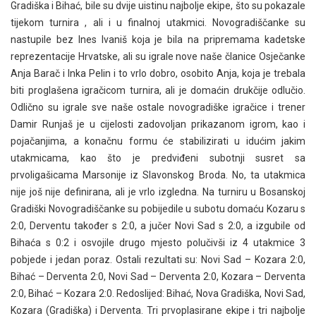
Gradiška i Bihać, bile su dvije uistinu najbolje ekipe, što su pokazale
tijekom turnira , ali i u finalnoj utakmici. Novogradiščanke su
nastupile bez Ines Ivaniš koja je bila na pripremama kadetske
reprezentacije Hrvatske, ali su igrale nove naše članice Osječanke
Anja Barač i Inka Pelin i to vrlo dobro, osobito Anja, koja je trebala
biti proglašena igračicom turnira, ali je domaćin drukčije odlučio.
Odlično su igrale sve naše ostale novogradiške igračice i trener
Damir Runjaš je u cijelosti zadovoljan prikazanom igrom, kao i
pojačanjima, a konačnu formu će stabilizirati u idućim jakim
utakmicama, kao što je predviđeni subotnji susret sa
prvoligašicama Marsonije iz Slavonskog Broda. No, ta utakmica
nije još nije definirana, ali je vrlo izgledna. Na turniru u Bosanskoj
Gradiški Novogradiščanke su pobijedile u subotu domaću Kozaru s
2:0, Derventu također s 2:0, a jučer Novi Sad s 2:0, a izgubile od
Bihaća s 0:2 i osvojile drugo mjesto polučivši iz 4 utakmice 3
pobjede i jedan poraz. Ostali rezultati su: Novi Sad – Kozara 2:0,
Bihać – Derventa 2:0, Novi Sad – Derventa 2:0, Kozara – Derventa
2:0, Bihać – Kozara 2:0. Redoslijed: Bihać, Nova Gradiška, Novi Sad,
Kozara (Gradiška) i Derventa. Tri prvoplasirane ekipe i tri najbolje