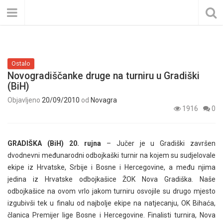
Ostalo
Novogradiščanke druge na turniru u Gradiški
(BiH)
Objavljeno
20/09/2010
od
Novagra
1916
0
GRADIŠKA (BiH) 20. rujna
– Jučer je u Gradiški završen
dvodnevni međunarodni odbojkaški turnir na kojem su sudjelovale
ekipe iz Hrvatske, Srbije i Bosne i Hercegovine, a među njima
jedina iz Hrvatske odbojkašice ŽOK Nova Gradiška. Naše
odbojkašice na ovom vrlo jakom turniru osvojile su drugo mjesto
izgubivši tek u finalu od najbolje ekipe na natjecanju, OK Bihaća,
članica Premijer lige Bosne i Hercegovine. Finalisti turnira, Nova