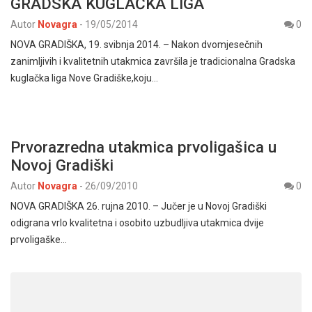
GRADSKA KUGLAČKA LIGA
Autor
Novagra
-
19/05/2014
0
NOVA GRADIŠKA, 19. svibnja 2014. – Nakon dvomjesečnih
zanimljivih i kvalitetnih utakmica završila je tradicionalna Gradska
kuglačka liga Nove Gradiške,koju…
Prvorazredna utakmica prvoligašica u
Novoj Gradiški
Autor
Novagra
-
26/09/2010
0
NOVA GRADIŠKA 26. rujna 2010. – Jučer je u Novoj Gradiški
odigrana vrlo kvalitetna i osobito uzbudljiva utakmica dvije
prvoligaške…