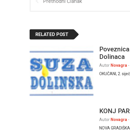
Prethodni Članak
RELATED POST
Poveznica 
Dolinaca
Autor
Novagra
-
OKUČANI, 2. sije
KONJ PAR
Autor
Novagra
-
NOVA GRADIŠKA, 9