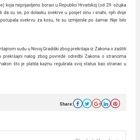
e) koja neprijavljeno boravi u Republici Hrvatskoj (od 29. ožujka
li da su se, po dolasku svekrve u posjet sinu i snahi, njih dvije
čupala svekrvu za kosu, te su izmijenile po šamar. Nije bilo
kršajnom sudu u Novoj Gradiški zbog prekršaja iz Zakona o zaštiti
zdan prekršajni nalog zbog povrede odredbi Zakona o strancima
 nakon što je platila kaznu regulirala svoj status kao stranac u
Share: