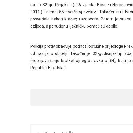
radi o 32-godišnjakinji (državljanka Bosne i Hercegovin
2011.) i njenoj 55-godišnjoj svekrvi. Također su utvrdi
posvađale nakon kraćeg razgovora. Potom je snaha po
ozljeda, a ponuđenu liječničku pomoć su odbile.
Policija protiv obadvije podnosi optužne prijedloge Pre
od nasilja u obitelji. Također je 32-godišnjakinji i
(neprijavljivanje kratkotrajnog boravka u RH), koja je
Republici Hrvatskoj.