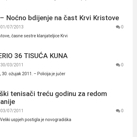
 Noćno bdijenje na čast Krvi Kristove
01/07/2013
0
stove, časne sestre klanjateljice Krvi
RIO 36 TISUĆA KUNA
30/03/2011
0
0. ožujak 2011. – Policija je jučer
ški tenisači treću godinu za redom
anije
03/07/2011
0
 Veliki uspjeh postigla je novogradiška