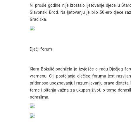
Ni prošle godine nije izostalo ljetovanje djece u S
Slavonski Brod. Na ljetovanju je bilo 50-ero djece ra
Gradiška.
Dječji forum
Klara Bokulić podnijela je izvješće o radu Dječjeg f
vremenu. Cilj postojanja dječjeg foruma jest razvija
pridonose upoznavanju i razumijevanju prava djeteta.
teme i pitanja važna za ukupan život, o tome donosila 
odraslima.