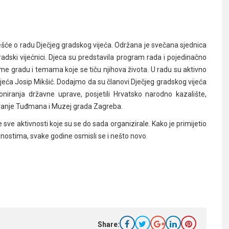
ješće o radu Dječjeg gradskog vijeća. Održana je svečana sjednica
radski vijećnici. Djeca su predstavila program rada i pojedinačno
vome gradu i temama koje se tiču njihova života. U radu su aktivno
ijeća Josip Mikšić. Dodajmo da su članovi Dječjeg gradskog vijeća
oniranja državne uprave, posjetili Hrvatsko narodno kazalište,
Franje Tuđmana i Muzej grada Zagreba.
sve aktivnosti koje su se do sada organizirale. Kako je primijetio
vnostima, svake godine osmisli se i nešto novo.
Share: