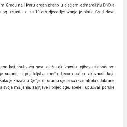
tarom Gradu na Hvaru organizirano u dječjem odmaralištu DND-a
znog uzrasta, a za 10-ero djece ljetovanje je platio Grad Nova
oruma koji obuhvaća novu dječju aktivnost u njihovu slobodnom
nje suradnje i prijateljstva među djecom putem aktivnosti koje
 Kako je kazala u Dječjem forumu djeca su razmatrala odabrane
svoja mišljenja, zahtjeve i prijedloge, apele i upućivali poruke