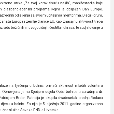
tarne utrke „Za tvoj korak tisuću naših“, manifestacija koje
iran glazbeno-scenski programa kojim je obilježen Dan Europe.
azrednih odjeljenja sa svojim učiteljima mentorima, Dječji Forum,
 upoznata Europa i zemlje članice EU. Kao značajnu aktivnost treba
izradu božićnih i novogodišnjih čestitki i ukrasa, te sudjelovanje u
ze na liječenju u bolnici, privlači aktivnost mladih volontera
 Obnovljena je na Dječjem odjelu Opće bolnice u suradnji s dr.
tricijom Brdar. Patricija je okupila dvadesetak srednjoškolaca
 djecu u bolnici. Za njih je 5. siječnja 2011. godine organizirana
stručne službe Saveza DND-a Hrvatske.