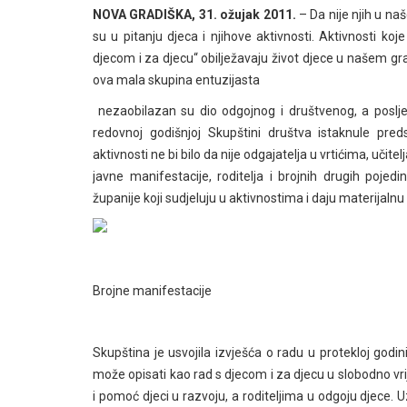
NOVA GRADIŠKA, 31. ožujak 2011.
– Da nije njih u na
su u pitanju djeca i njihove aktivnosti. Aktivnosti k
djecom i za djecu“ obilježavaju život djece u našem gradu
ova mala skupina entuzijasta
nezaobilazan su dio odgojnog i društvenog, a poslj
redovnoj godišnjoj Skupštini društva istaknule preds
aktivnosti ne bi bilo da nije odgajatelja u vrtićima, učite
javne manifestacije, roditelja i brojnih drugih poje
županije koji sudjeluju u aktivnostima i daju materijalnu
Brojne manifestacije
Skupština je usvojila izvješća o radu u protekloj godin
može opisati kao rad s djecom i za djecu u slobodno vr
i pomoć djeci u razvoju, a roditeljima u odgoju djece. U