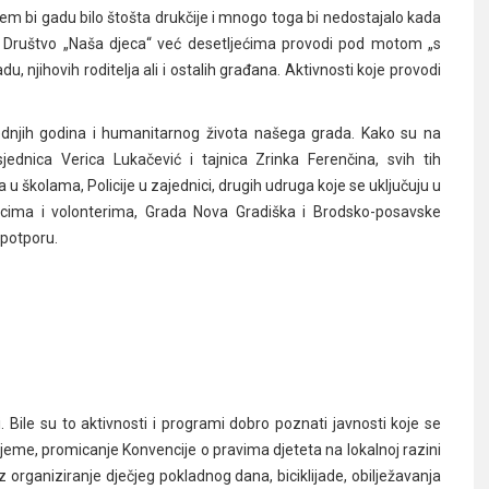
šem bi gadu bilo štošta drukčije i mnogo toga bi nedostajalo kada
oje Društvo „Naša djeca“ već desetljećima provodi pod motom „s
, njihovih roditelja ali i ostalih građana. Aktivnosti koje provodi
ednjih godina i humanitarnog života našega grada. Kako su na
jednica Verica Lukačević i tajnica Zrinka Ferenčina, svih tih
lja u školama, Policije u zajednici, drugih udruga koje se uključuju u
dincima i volonterima, Grada Nova Gradiška i Brodsko-posavske
 potporu.
i. Bile su to aktivnosti i programi dobro poznati javnosti koje se
ijeme, promicanje Konvencije o pravima djeteta na lokalnoj razini
z organiziranje dječjeg pokladnog dana, biciklijade, obilježavanja