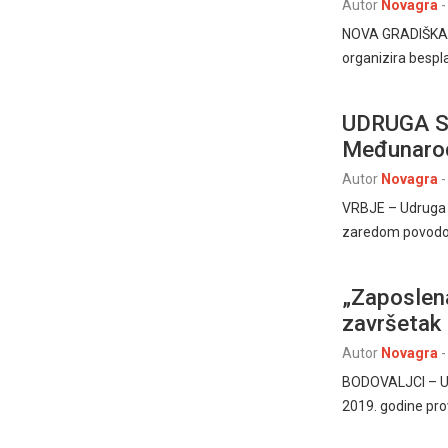
Autor
Novagra
-
NOVA GRADIŠKA, 
organizira bespla
UDRUGA ST
Međunaro
Autor
Novagra
-
VRBJE – Udruga S
zaredom povodo
„Zaposlena
završetak
Autor
Novagra
-
BODOVALJCI – Udr
2019. godine pro