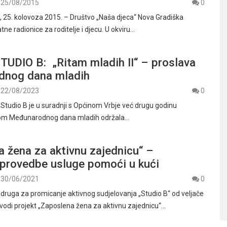
25/08/2015
0
25. kolovoza 2015. – Društvo „Naša djeca“ Nova Gradiška
tne radionice za roditelje i djecu. U okviru…
UDIO B: „Ritam mladih II“ – proslava
dnog dana mladih
22/08/2023
0
tudio B je u suradnji s Općinom Vrbje već drugu godinu
m Međunarodnog dana mladih održala…
 žena za aktivnu zajednicu“ –
 provedbe usluge pomoći u kući
30/06/2021
0
uga za promicanje aktivnog sudjelovanja „Studio B“ od veljače
vodi projekt „Zaposlena žena za aktivnu zajednicu“…