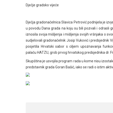
Dječje gradsko vijeće
Dječja gradonačelnica Slavica Petrović podnijela je izv
u povodu Dana grada na koju su bili pozvali i odrasli g
iznosila svoja mišljenja i mišljenja svojih vršnjaka o s
sudjelovali gradonačelnik Josip Vuković i predsjednik V
posjetila Hrvatski sabor s ciljem upoznavanja funkci
palaču HATZU, grob prvog hrvatskog predsjednika dr. 
Skupština je usvojila program rada u kome nisu izostale 
predstavnik grada Goran Bašić, iako se radi o istim akti