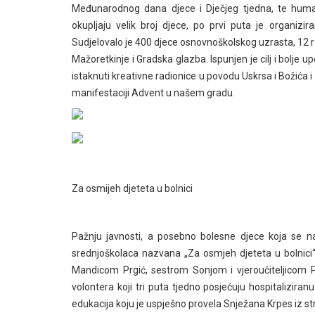
Međunarodnog dana djece i Dječjeg tjedna, te humani
okupljaju velik broj djece, po prvi puta je organiz
Sudjelovalo je 400 djece osnovnoškolskog uzrasta, 12 r
Mažoretkinje i Gradska glazba. Ispunjen je cilj i bolje
istaknuti kreativne radionice u povodu Uskrsa i Božića i 
manifestaciji Advent u našem gradu.
Za osmijeh djeteta u bolnici
Pažnju javnosti, a posebno bolesne djece koja se nala
srednjoškolaca nazvana „Za osmjeh djeteta u bolnici“.
Mandicom Prgić, sestrom Sonjom i vjeroučiteljicom Pa
volontera koji tri puta tjedno posjećuju hospitaliziranu
edukacija koju je uspješno provela Snježana Krpes iz 