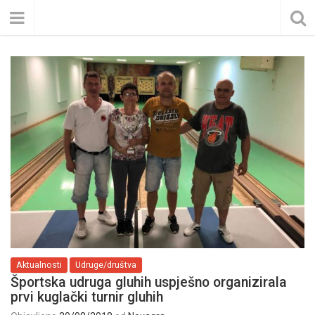
Aktualnosti
Udruge/društva
Športska udruga gluhih uspješno organizirala
prvi kuglački turnir gluhih