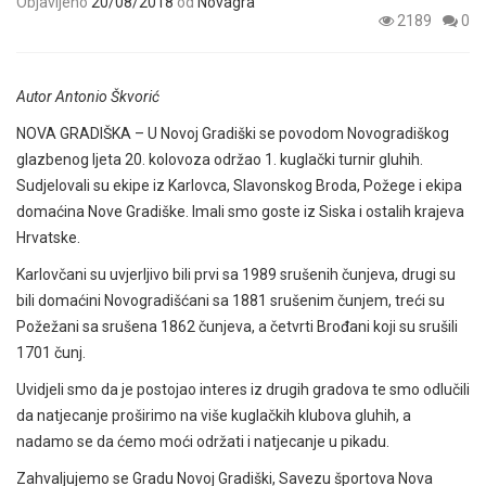
Objavljeno
20/08/2018
od
Novagra
2189
0
Autor Antonio Škvorić
NOVA GRADIŠKA – U Novoj Gradiški se povodom Novogradiškog
glazbenog ljeta 20. kolovoza održao 1. kuglački turnir gluhih.
Sudjelovali su ekipe iz Karlovca, Slavonskog Broda, Požege i ekipa
domaćina Nove Gradiške. Imali smo goste iz Siska i ostalih krajeva
Hrvatske.
Karlovčani su uvjerljivo bili prvi sa 1989 srušenih čunjeva, drugi su
bili domaćini Novogradišćani sa 1881 srušenim čunjem, treći su
Požežani sa srušena 1862 čunjeva, a četvrti Brođani koji su srušili
1701 čunj.
Uvidjeli smo da je postojao interes iz drugih gradova te smo odlučili
da natjecanje proširimo na više kuglačkih klubova gluhih, a
nadamo se da ćemo moći održati i natjecanje u pikadu.
Zahvaljujemo se Gradu Novoj Gradiški, Savezu športova Nova