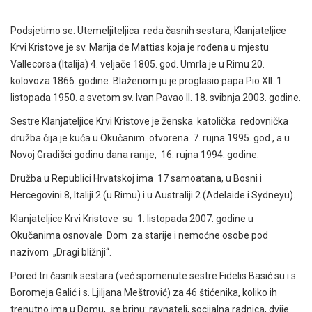
Podsjetimo se: Utemeljiteljica reda časnih sestara, Klanjateljice
Krvi Kristove je sv. Marija de Mattias koja je rođena u mjestu
Vallecorsa (Italija) 4. veljače 1805. god. Umrla je u Rimu 20.
kolovoza 1866. godine. Blaženom ju je proglasio papa Pio XII. 1.
listopada 1950. a svetom sv. Ivan Pavao II. 18. svibnja 2003. godine.
Sestre Klanjateljice Krvi Kristove je ženska katolička redovnička
družba čija je kuća u Okučanim otvorena 7. rujna 1995. god., a u
Novoj Gradišci godinu dana ranije, 16. rujna 1994. godine.
Družba u Republici Hrvatskoj ima 17 samoatana, u Bosni i
Hercegovini 8, Italiji 2 (u Rimu) i u Australiji 2 (Adelaide i Sydneyu).
Klanjateljice Krvi Kristove su 1. listopada 2007. godine u
Okučanima osnovale Dom za starije i nemoćne osobe pod
nazivom „Dragi bližnji“.
Pored tri časnik sestara (već spomenute sestre Fidelis Basić su i s.
Boromeja Galić i s. Ljiljana Meštrović) za 46 štićenika, koliko ih
trenutno ima u Domu, se brinu: ravnatelj, socijalna radnica, dvije