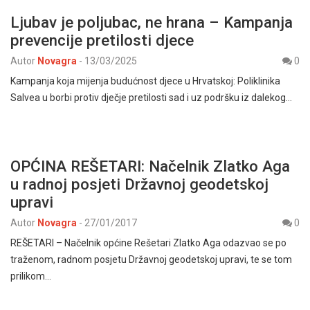
Ljubav je poljubac, ne hrana – Kampanja
prevencije pretilosti djece
Autor
Novagra
-
13/03/2025
0
Kampanja koja mijenja budućnost djece u Hrvatskoj: Poliklinika
Salvea u borbi protiv dječje pretilosti sad i uz podršku iz dalekog…
OPĆINA REŠETARI: Načelnik Zlatko Aga
u radnoj posjeti Državnoj geodetskoj
upravi
Autor
Novagra
-
27/01/2017
0
REŠETARI – Načelnik općine Rešetari Zlatko Aga odazvao se po
traženom, radnom posjetu Državnoj geodetskoj upravi, te se tom
prilikom…