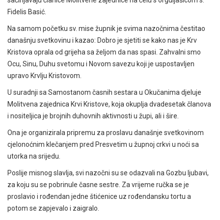
sačinjavaju članice Molitvene zajednice na čelu s orguljašicom s.
Fidelis Basić.
Na samom početku sv. mise župnik je svima nazočnima čestitao
današnju svetkovinu i kazao: Dobro je sjetiti se kako nas je Krv
Kristova oprala od grijeha sa željom da nas spasi. Zahvalni smo
Ocu, Sinu, Duhu svetomu i Novom savezu koji je uspostavljen
upravo Krvlju Kristovom.
U suradnji sa Samostanom časnih sestara u Okučanima djeluje
Molitvena zajednica Krvi Kristove, koja okuplja dvadesetak članova
i nositeljica je brojnih duhovnih aktivnosti u župi, ali i šire.
Ona je organizirala pripremu za proslavu današnje svetkovinom
cjelonoćnim klečanjem pred Presvetim u župnoj crkvi u noći sa
utorka na srijedu.
Poslije misnog slavlja, svi nazočni su se odazvali na Gozbu ljubavi,
za koju su se pobrinule časne sestre. Za vrijeme ručka se je
proslavio i rođendan jedne štićenice uz rođendansku tortu a
potom se zapjevalo i zaigralo.