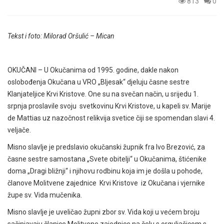
813
0
Tekst i foto: Milorad Oršulić – Mican
OKUČANI – U Okučanima od 1995. godine, dakle nakon
oslobođenja Okučana u VRO „Bljesak“ djeluju časne sestre
Klanjateljice Krvi Kristove. One su na svečan način, u srijedu 1.
srpnja proslavile svoju svetkovinu Krvi Kristove, u kapeli sv. Marije
de Mattias uz nazočnost relikvija svetice čiji se spomendan slavi 4.
veljače.
Misno slavlje je predslavio okučanski župnik fra Ivo Brezović, za
časne sestre samostana „Svete obitelji“ u Okučanima, štićenike
doma „Dragi bližnji“ i njihovu rodbinu koja im je došla u pohode,
članove Molitvene zajednice Krvi Kristove iz Okučana i vjernike
župe sv. Vida mučenika.
Misno slavlje je uveličao župni zbor sv. Vida koji u većem broju