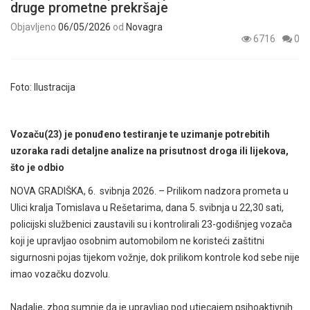
druge prometne prekršaje
Objavljeno
06/05/2026
od
Novagra
6716
0
Foto: Ilustracija
Vozaču(23) je ponuđeno testiranje te uzimanje potrebitih
uzoraka radi detaljne analize na prisutnost droga ili lijekova,
što je odbio
NOVA GRADIŠKA, 6. svibnja 2026. – Prilikom nadzora prometa u
Ulici kralja Tomislava u Rešetarima, dana 5. svibnja u 22,30 sati,
policijski službenici zaustavili su i kontrolirali 23-godišnjeg vozača
koji je upravljao osobnim automobilom ne koristeći zaštitni
sigurnosni pojas tijekom vožnje, dok prilikom kontrole kod sebe nije
imao vozačku dozvolu.
Nadalje, zbog sumnje da je upravljao pod utjecajem psihoaktivnih