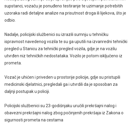
supstanci, vozaču je ponuđeno testiranje te uzimanje potrebitih
uzoraka radi detaljne analize na prisutnost droga ili lijekova, što je
odbio.
Nadalje, policijski službenici su izrazili sumnju u tehničku
ispravnost navedenog vozila te su ga uputili na izvanredni tehnički
pregled u Stanicu za tehnički pregled vozila, gdje je na vozilu
utvrđen niz tehničkih nedostataka. Vozilo je potom isključeno iz
prometa.
Vozač je uhićen i priveden u prostorije policije, gdje su pristupili
medicinski djelatnici, pregledali ga i utvrdili da je sposoban za
daljnji postupak u policiji.
Policijski službenici su 23-godišnjaku uručili prekršajni nalog i
obavezni prekršajni nalog zbog počinjenih prekršaja iz Zakona o
sigurnosti prometa na cestama