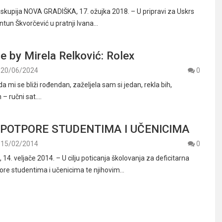
skupija NOVA GRADIŠKA, 17. ožujka 2018. – U pripravi za Uskrs
ntun Škvorčević u pratnji Ivana…
e by Mirela Relković: Rolex
20/06/2024
0
a mi se bliži rođendan, zaželjela sam si jedan, rekla bih,
 – ručni sat.…
POTPORE STUDENTIMA I UČENICIMA
15/02/2014
0
4. veljače 2014. – U cilju poticanja školovanja za deficitarna
ore studentima i učenicima te njihovim…