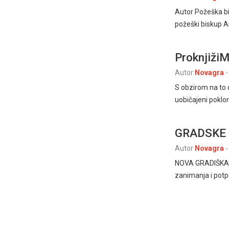
Autor Požeška bi
požeški biskup A
ProknjižiM
Autor
Novagra
-
S obzirom na to d
uobičajeni poklon
GRADSKE 
Autor
Novagra
-
NOVA GRADIŠKA, 1
zanimanja i potp