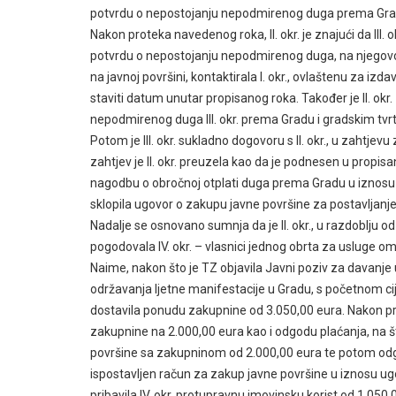
potvrdu o nepostojanju nepodmirenog duga prema Grad
Nakon proteka navedenog roka, II. okr. je znajući da III. 
potvrdu o nepostojanju nepodmirenog duga, na njegov
na javnoj površini, kontaktirala I. okr., ovlaštenu za izd
staviti datum unutar propisanog roka. Također je II. okr. 
nepodmirenog duga III. okr. prema Gradu i gradskim tvr
Potom je III. okr. sukladno dogovoru s II. okr., u zahtje
zahtjev je II. okr. preuzela kao da je podnesen u propisanom
nagodbu o obročnoj otplati duga prema Gradu u iznosu od 3.
sklopila ugovor o zakupu javne površine za postavljanje
Nadalje se osnovano sumnja da je II. okr., u razdoblju od
pogodovala IV. okr. – vlasnici jednog obrta za usluge o
Naime, nakon što je TZ objavila Javni poziv za davanje 
održavanja ljetne manifestacije u Gradu, s početnom cije
dostavila ponudu zakupnine od 3.050,00 eura. Nakon prihv
zakupnine na 2.000,00 eura kao i odgodu plaćanja, na što j
površine sa zakupninom od 2.000,00 eura te potom odgađ
ispostavljen račun za zakup javne površine u iznosu ugo
pribavila IV. okr. protupravnu imovinsku korist od 1.050,