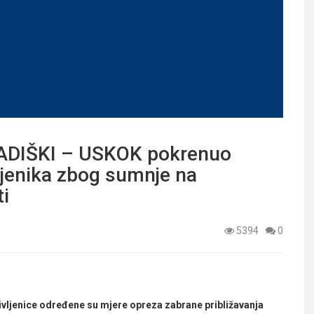
DIŠKI – USKOK pokrenuo
vljenika zbog sumnje na
ti
5394
0
rivljenice određene su mjere opreza zabrane približavanja