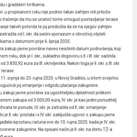
u i gradskim tvrtkama.
okr. u propisanom roku nije podnio takav zahtjev niti priložio
o traženje da mu se unatoč tome omogući postavljanje terase
avanje takvih potvrda te joj predočila da će na njegov zahtjev
zatražila od I. okr. da sačini sporazum o obročnoj otplati
tkama s datumom prije 6. lipnja 2025.
vu za zakup javne površine naveo neistiniti datum podnošenja, koji
 roku, dok je I. okr., sukladno dogovoru s II. i III. okr. sačinila
830,92 eura za III. okrivljenika. Nakon toga je II. okr. s III. okr.
 terase.
 11. srpnja do 23. rujna 2025. u Novoj Gradišci, u istom svojstvu
mogućivši joj smanjenje i odgodu plaćanja zakupnine.
u zakup javne površine za ugostiteljsku djelatnost prilikom
nom zakupa od 3.000,00 eura, IV. okr. je kao jedini ponuditelj
ata te ponude, IV. okr. je zatražila od II. okr. smanjenje
e II. okr. pristala i s IV. okr. zaključila ugovor o zakupu javne
ala ispostavu računa sve do 10. rujna 2025. kada je IV. okr.
vorene zakupnine. Na opisani način je II. okr. na štetu TZ-a
00 eura.