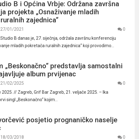
dio B i Općina Vrbje: Održana završna
ja projekta „Osnaživanje mladih
ruralnih zajednica“
27/01/2021
0
tudio B danas je, 27. siječnja, održala završnu konferenciju
vanje mladih pokretača ruralnih zajednica“ koji provodimo…
om „Beskonačno“ predstavlja samostalni
najavljuje album prvijenac
21/02/2025
0
e 2025. // Zagreb, Grif Bar Zagreb, 21. veljače 2025. – Ika
prvi singl „Beskonačno“ kojim…
orčević posjetio prognaničko naselje
c
18/03/2018
0