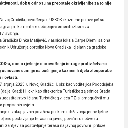
ivnosti, dok u odnosu na preostale okrivljenike za to nije
ovoj Gradiški, privođenja u USKOK i kaznene prijave još su
eagiranja i komentare uoči prijevremenih izbora za
7. svibnja.
a Gradiška Dinka Matijević, vlasnica lokala Carpe Diem i salona
sjednik Udruženja obrtnika Nova Gradiška i djelatnica gradske
OK-a, donio rješenje o provođenju istrage protiv četvero
bog osnovane sumnje na počinjenje kaznenih djela zlouporabe
 i ovlasti.
 srpnja 2025. u Novoj Gradišci, I. okr. kao voditeljica Pododsjeka
alje: Grad) i II. okr. kao direktorica Turističke zajednice Grada
za ugostiteljstvo i članu Turističkog vijeća TZ-a, omogućivši mu
o propisanih uvjeta.
vanje u zakup javnih površina prilikom održavanja jedne ljetne
ljeno postavljanje terasa na javnoj površini uz obvezu
i zahtjev za postavljanje terasa na javnoj površini i prilože