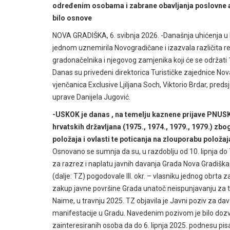
određenim osobama i zabrane obavljanja poslovne akt
bilo osnove
NOVA GRADIŠKA, 6. svibnja 2026. -Današnja uhićenja u N
jednom uznemirila Novogradičane i izazvala različita r
gradonačelnika i njegovog zamjenika koji će se održati 1
Danas su privedeni direktorica Turističke zajednice Nov
vjenčanica Exclusive Ljiljana Soch, Viktorio Brdar, pred
uprave Danijela Jugović.
-USKOK je danas , na temelju kaznene prijave PNUSK
hrvatskih državljana (1975., 1974., 1979., 1979.) z
položaja i ovlasti te poticanja na zlouporabu položaja
Osnovano se sumnja da su, u razdoblju od 10. lipnja do 7.
za razrez i naplatu javnih davanja Grada Nova Gradiška (d
(dalje: TZ) pogodovale III. okr. – vlasniku jednog obrta 
zakup javne površine Grada unatoč neispunjavanju za t
Naime, u travnju 2025. TZ objavila je Javni poziv za da
manifestacije u Gradu. Navedenim pozivom je bilo dozvo
zainteresiranih osoba da do 6. lipnja 2025. podnesu pisan