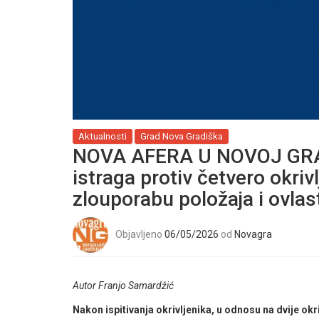
Aktualnosti
Grad Nova Gradiška
NOVA AFERA U NOVOJ GRA
istraga protiv četvero okri
zlouporabu položaja i ovlas
Objavljeno
06/05/2026
od
Novagra
Autor Franjo Samardžić
Nakon ispitivanja okrivljenika, u odnosu na dvije ok