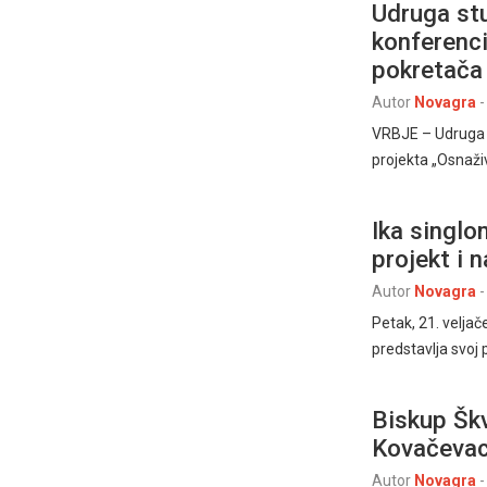
Udruga stu
konferenci
pokretača 
Autor
Novagra
-
VRBJE – Udruga S
projekta „Osnaži
Ika singl
projekt i 
Autor
Novagra
-
Petak, 21. veljač
predstavlja svoj 
Biskup Škv
Kovačeva
Autor
Novagra
-