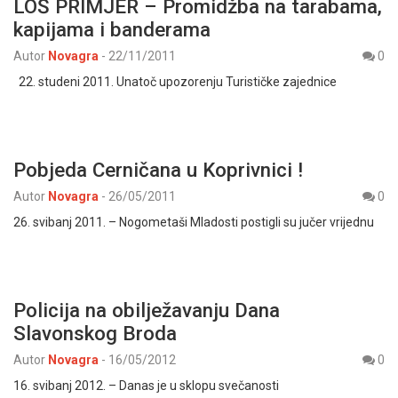
LOŠ PRIMJER – Promidžba na tarabama,
kapijama i banderama
Autor
Novagra
-
22/11/2011
0
22. studeni 2011. Unatoč upozorenju Turističke zajednice
Pobjeda Cerničana u Koprivnici !
Autor
Novagra
-
26/05/2011
0
26. svibanj 2011. – Nogometaši Mladosti postigli su jučer vrijednu
Policija na obilježavanju Dana
Slavonskog Broda
Autor
Novagra
-
16/05/2012
0
16. svibanj 2012. – Danas je u sklopu svečanosti