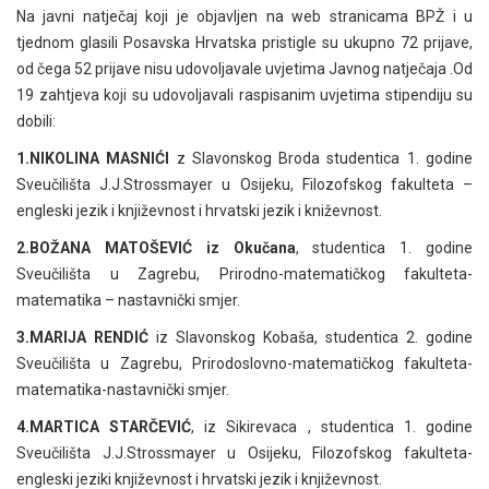
Na javni natječaj koji je objavljen na web stranicama BPŽ i u
tjednom glasili Posavska Hrvatska pristigle su ukupno 72 prijave,
od čega 52 prijave nisu udovoljavale uvjetima Javnog natječaja .Od
19 zahtjeva koji su udovoljavali raspisanim uvjetima stipendiju su
dobili:
1.NIKOLINA MASNIĆI
z Slavonskog Broda studentica 1. godine
Sveučilišta J.J.Strossmayer u Osijeku, Filozofskog fakulteta –
engleski jezik i književnost i hrvatski jezik i kniževnost.
2.BOŽANA MATOŠEVIĆ iz Okučana
, studentica 1. godine
Sveučilišta u Zagrebu, Prirodno-matematičkog fakulteta-
matematika – nastavnički smjer.
3.MARIJA RENDIĆ
iz Slavonskog Kobaša, studentica 2. godine
Sveučilišta u Zagrebu, Prirodoslovno-matematičkog fakulteta-
matematika-nastavnički smjer.
4.MARTICA STARČEVIĆ
, iz Sikirevaca , studentica 1. godine
Sveučilišta J.J.Strossmayer u Osijeku, Filozofskog fakulteta-
engleski jeziki književnost i hrvatski jezik i književnost.