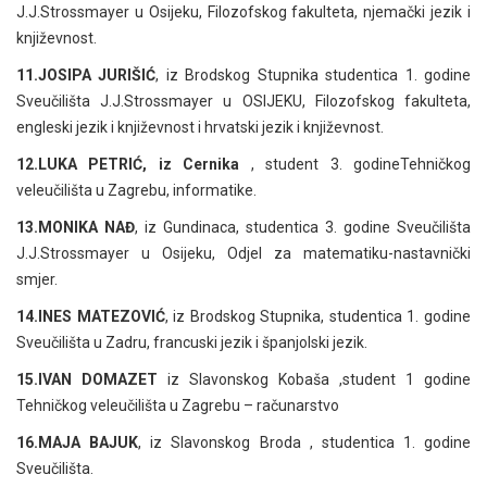
J.J.Strossmayer u Osijeku, Filozofskog fakulteta, njemački jezik i
književnost.
11.JOSIPA JURIŠIĆ
, iz Brodskog Stupnika studentica 1. godine
Sveučilišta J.J.Strossmayer u OSIJEKU, Filozofskog fakulteta,
engleski jezik i književnost i hrvatski jezik i književnost.
12.LUKA PETRIĆ, iz Cernika
, student 3. godineTehničkog
veleučilišta u Zagrebu, informatike.
13.MONIKA NAĐ
, iz Gundinaca, studentica 3. godine Sveučilišta
J.J.Strossmayer u Osijeku, Odjel za matematiku-nastavnički
smjer.
14.INES MATEZOVIĆ
, iz Brodskog Stupnika, studentica 1. godine
Sveučilišta u Zadru, francuski jezik i španjolski jezik.
15.IVAN DOMAZET
iz Slavonskog Kobaša ,student 1 godine
Tehničkog veleučilišta u Zagrebu – računarstvo
16.MAJA BAJUK
, iz Slavonskog Broda , studentica 1. godine
Sveučilišta.