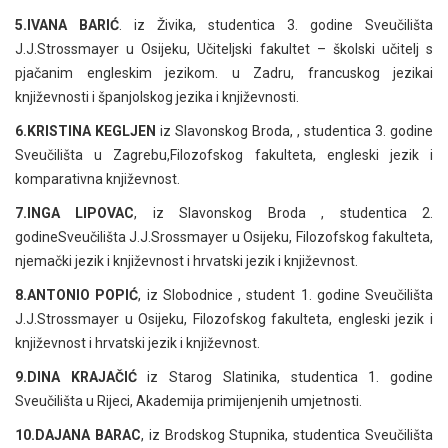
5.IVANA BARIĆ
. iz Živika, studentica 3. godine Sveučilišta
J.J.Strossmayer u Osijeku, Učiteljski fakultet – školski učitelj s
pjačanim engleskim jezikom. u Zadru, francuskog jezikai
književnosti i španjolskog jezika i književnosti.
6.KRISTINA KEGLJEN
iz Slavonskog Broda, , studentica 3. godine
Sveučilišta u Zagrebu,Filozofskog fakulteta, engleski jezik i
komparativna književnost.
7.INGA LIPOVAC
, iz Slavonskog Broda , studentica 2.
godineSveučilišta J.J.Srossmayer u Osijeku, Filozofskog fakulteta,
njemački jezik i književnost i hrvatski jezik i književnost.
8.ANTONIO POPIĆ
, iz Slobodnice , student 1. godine Sveučilišta
J.J.Strossmayer u Osijeku, Filozofskog fakulteta, engleski jezik i
književnost i hrvatski jezik i književnost.
9.DINA KRAJAČIĆ
iz Starog Slatinika, studentica 1. godine
Sveučilišta u Rijeci, Akademija primijenjenih umjetnosti.
10.DAJANA BARAC
, iz Brodskog Stupnika, studentica Sveučilišta