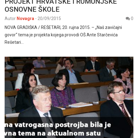
PROJEKT HRVATSKE I RUMUNJSKE
OSNOVNE ŠKOLE
Autor
Novagra
-
20/09/2015
0
NOVA GRADIŠKA / REŠETARI, 20. rujna 2015. – „Naš zavičajni
govor“ tema je projekta kojega provodi OŠ Ante Starčevića
Rešetari…