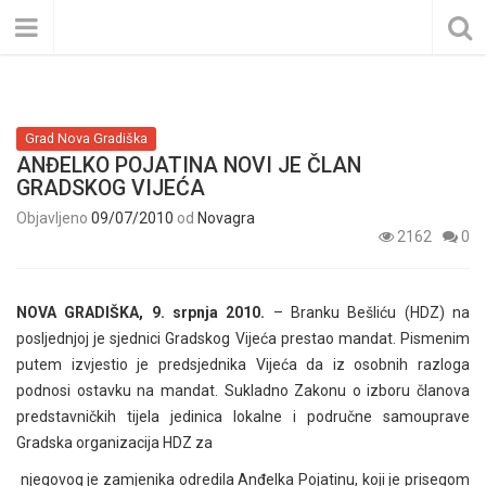
Grad Nova Gradiška
ANĐELKO POJATINA NOVI JE ČLAN
GRADSKOG VIJEĆA
Objavljeno
09/07/2010
od
Novagra
2162
0
NOVA GRADIŠKA, 9. srpnja 2010.
– Branku Bešliću (HDZ) na
posljednjoj je sjednici Gradskog Vijeća prestao mandat. Pismenim
putem izvjestio je predsjednika Vijeća da iz osobnih razloga
podnosi ostavku na mandat. Sukladno Zakonu o izboru članova
predstavničkih tijela jedinica lokalne i područne samouprave
Gradska organizacija HDZ za
njegovog je zamjenika odredila Anđelka Pojatinu, koji je prisegom