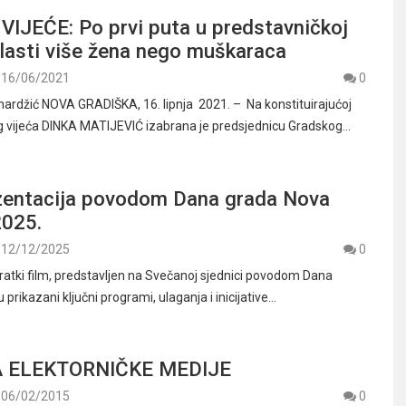
IJEĆE: Po prvi puta u predstavničkoj
vlasti više žena nego muškaraca
16/06/2021
0
ardžić NOVA GRADIŠKA, 16. lipnja 2021. – Na konstituirajućoj
g vijeća DINKA MATIJEVIĆ izabrana je predsjednicu Gradskog…
zentacija povodom Dana grada Nova
2025.
12/12/2025
0
tki film, predstavljen na Svečanoj sjednici povodom Dana
 prikazani ključni programi, ulaganja i inicijative…
A ELEKTORNIČKE MEDIJE
06/02/2015
0