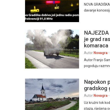
NOVA GRADIŠKA, 6
davanje koncesija
NAJEZDA K
je grad ra
komaraca
Autor
Novagra
-
Autor Franjo Sam
pogoduju razmno
Napokon p
gradskog 
Autor
Novagra
-
Uz kružni tok ko
staza, riješena o