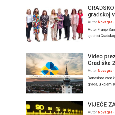
GRADSKO V
gradskoj 
Autor
Novagra
-
Autor Franjo Sam
sjednici Gradsko
Video pre
Gradiška 
Autor
Novagra
-
Donosimo vam kra
grada, u kojem su
VIJEĆE Z
Autor
Novagra
-