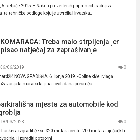
. veljače 2015. – Nakon provedenih pripremnih radnji za
, te tehničke podloge koju je utvrdila Hrvatska…
OMARACA: Treba malo strpljenja jer
spisao natječaj za zaprašivanje
06/06/2019
0
ardžić NOVA GRADIŠKA, 6. lipnja 2019. -Obilne kiše i vlaga
žavanju komaraca koji nas ovih dana presreću…
arkirališna mjesta za automobile kod
groblja
18/03/2023
0
d bunkera izgradit će se 320 metara ceste, 200 metara pješačkih
dvodnja i izgraditi potporni…