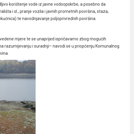
ljivo korištenje vode iz javne vodoopskrbe, a posebno da
išta i sl., pranje vozila i javnih prometnih površina, staza,
,okućnica) te navodnjavanje poljoprivrednih površina.
vedene mjere te se unaprijed ispričavamo zbog mogućih
na razumijevanju i suradnji– navodi se u priopćenju Komunalnog
vina.