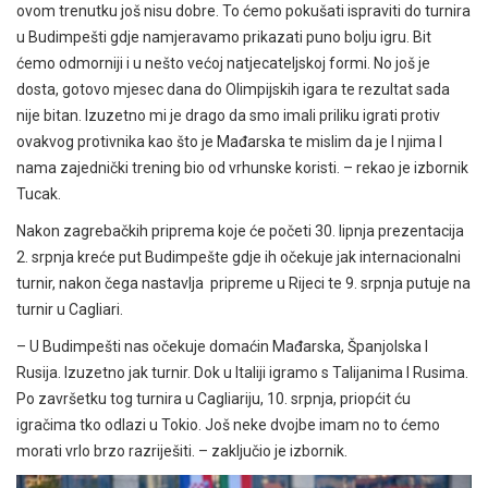
ovom trenutku još nisu dobre. To ćemo pokušati ispraviti do turnira
u Budimpešti gdje namjeravamo prikazati puno bolju igru. Bit
ćemo odmorniji i u nešto većoj natjecateljskoj formi. No još je
dosta, gotovo mjesec dana do Olimpijskih igara te rezultat sada
nije bitan. Izuzetno mi je drago da smo imali priliku igrati protiv
ovakvog protivnika kao što je Mađarska te mislim da je I njima I
nama zajednički trening bio od vrhunske koristi. – rekao je izbornik
Tucak.
Nakon zagrebačkih priprema koje će početi 30. lipnja prezentacija
2. srpnja kreće put Budimpešte gdje ih očekuje jak internacionalni
turnir, nakon čega nastavlja pripreme u Rijeci te 9. srpnja putuje na
turnir u Cagliari.
– U Budimpešti nas očekuje domaćin Mađarska, Španjolska I
Rusija. Izuzetno jak turnir. Dok u Italiji igramo s Talijanima I Rusima.
Po završetku tog turnira u Cagliariju, 10. srpnja, priopćit ću
igračima tko odlazi u Tokio. Još neke dvojbe imam no to ćemo
morati vrlo brzo razriješiti. – zaključio je izbornik.