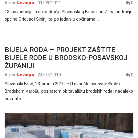
Autor
Novagra
-
01/09/2021
0
13 novooboljelih na području Slavonskog Broda, po 2 na području
općina Oriovac i Sibinj te po jedan u općinama …
BIJELA RODA – PROJEKT ZAŠTITE
BIJELE RODE U BRODSKO-POSAVSKOJ
ŽUPANIJI
Autor
Novagra
-
24/07/2010
0
Slavonski Brod, 23. srpnja 2010. – U dvorištu osnovne škole u
Brodskom Varošu, poznatom obitavalištu brodskih roda i nadaleko
poznate…