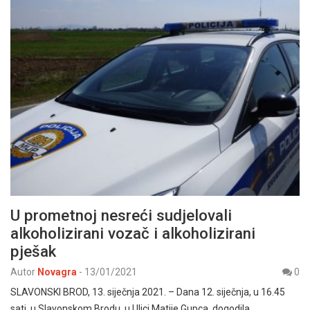
U prometnoj nesreći sudjelovali
alkoholizirani vozač i alkoholizirani
pješak
Autor
Novagra
-
13/01/2021
0
SLAVONSKI BROD, 13. siječnja 2021. – Dana 12. siječnja, u 16.45
sati, u Slavonskom Brodu, u Ulici Matije Gupca, dogodila…