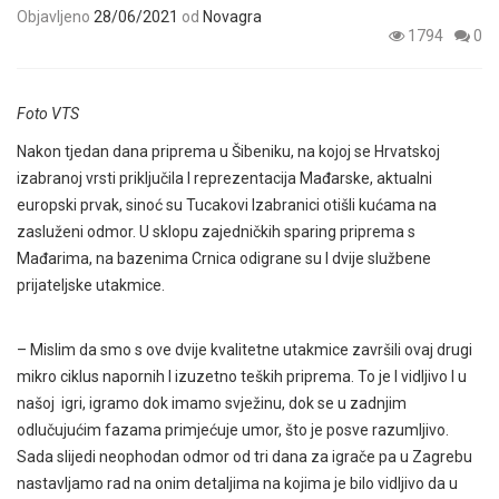
Objavljeno
28/06/2021
od
Novagra
1794
0
Foto VTS
Nakon tjedan dana priprema u Šibeniku, na kojoj se Hrvatskoj
izabranoj vrsti priključila I reprezentacija Mađarske, aktualni
europski prvak, sinoć su Tucakovi Izabranici otišli kućama na
zasluženi odmor. U sklopu zajedničkih sparing priprema s
Mađarima, na bazenima Crnica odigrane su I dvije službene
prijateljske utakmice.
– Mislim da smo s ove dvije kvalitetne utakmice završili ovaj drugi
mikro ciklus napornih I izuzetno teških priprema. To je I vidljivo I u
našoj igri, igramo dok imamo svježinu, dok se u zadnjim
odlučujućim fazama primjećuje umor, što je posve razumljivo.
Sada slijedi neophodan odmor od tri dana za igrače pa u Zagrebu
nastavljamo rad na onim detaljima na kojima je bilo vidljivo da u