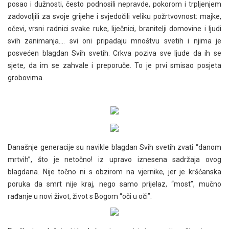
posao i dužnosti, često podnosili nepravde, pokorom i trpljenjem
zadovoljili za svoje grijehe i svjedočili veliku požrtvovnost: majke,
očevi, vrsni radnici svake ruke, liječnici, branitelji domovine i ljudi
svih zanimanja…. svi oni pripadaju mnoštvu svetih i njima je
posvećen blagdan Svih svetih. Crkva poziva sve ljude da ih se
sjete, da im se zahvale i preporuče. To je prvi smisao posjeta
grobovima.
Današnje generacije su navikle blagdan Svih svetih zvati “danom
mrtvih”, što je netočno! iz upravo iznesena sadržaja ovog
blagdana. Nije točno ni s obzirom na vjernike, jer je kršćanska
poruka da smrt nije kraj, nego samo prijelaz, “most”, mučno
rađanje u novi život, život s Bogom “oči u oči”.