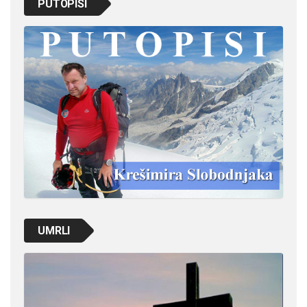
PUTOPISI
UMRLI