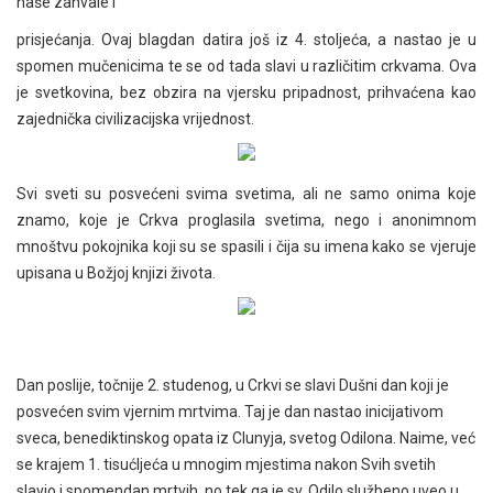
naše zahvale i
prisjećanja. Ovaj blagdan datira još iz 4. stoljeća, a nastao je u
spomen mučenicima te se od tada slavi u različitim crkvama. Ova
je svetkovina, bez obzira na vjersku pripadnost, prihvaćena kao
zajednička civilizacijska vrijednost.
Svi sveti su posvećeni svima svetima, ali ne samo onima koje
znamo, koje je Crkva proglasila svetima, nego i anonimnom
mnoštvu pokojnika koji su se spasili i čija su imena kako se vjeruje
upisana u Božjoj knjizi života.
Dan poslije, točnije 2. studenog, u Crkvi se slavi Dušni dan koji je
posvećen svim vjernim mrtvima. Taj je dan nastao inicijativom
sveca, benediktinskog opata iz Clunyja, svetog Odilona. Naime, već
se krajem 1. tisućljeća u mnogim mjestima nakon Svih svetih
slavio i spomendan mrtvih, no tek ga je sv. Odilo službeno uveo u