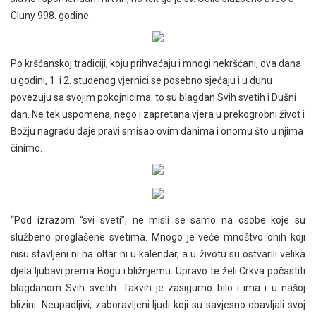
Cluny 998. godine.
Po kršćanskoj tradiciji, koju prihvaćaju i mnogi nekršćani, dva dana
u godini, 1. i 2. studenog vjernici se posebno sjećaju i u duhu
povezuju sa svojim pokojnicima: to su blagdan Svih svetih i Dušni
dan. Ne tek uspomena, nego i zapretana vjera u prekogrobni život i
Božju nagradu daje pravi smisao ovim danima i onomu što u njima
činimo.
“Pod izrazom “svi sveti”, ne misli se samo na osobe koje su
službeno proglašene svetima. Mnogo je veće mnoštvo onih koji
nisu stavljeni ni na oltar ni u kalendar, a u životu su ostvarili velika
djela ljubavi prema Bogu i bližnjemu. Upravo te želi Crkva počastiti
blagdanom Svih svetih. Takvih je zasigurno bilo i ima i u našoj
blizini. Neupadljivi, zaboravljeni ljudi koji su savjesno obavljali svoj