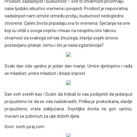
Prošlost, sadašnjost i budućnost – ove tri stvarnosti prožimaju
naše ljudsko iskustvo vremena i povijesti. Prošlost je nepovratna,
sadašnjost nam izmiče između prstiju, budućnost nedogledno
otvorena. Cjelini života pripadaju sva tri vremena. Sjećanja na one
koji su otišli s ovoga svijeta i misao na neupitnu isto takovu
stvarnost za svakoga od nas živućega, stavlja uvijek iznova
postavljano pitanje: čemu i što je naša egzistencija?
Svaki dan više ujedno je jedan dan manje. Umire djetinjstvo i rađa
se mladost; umire mladost i dolazi starost.
Dan svih svetih kao i Dušni da trebali bi nas podsjetiti da jedanput
propušteno ne da se više nadoknaditi. Prilika je prokockana, slavlje
propušteno, vrata zaključana. Svjetiljka života ne gori vječno,
moram se pobrinuti za ulje dobrih djela.
Izvor: sveti-juraj.com