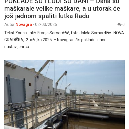
POKLADE SU I LUDI SU DANI – Dana su
maškarale velike maškare, a u utorak će
još jednom spaliti lutka Radu
Autor
Novagra
-
02/03/2025
0
Tekst Zorica Lalić, Franjo Samardžić, foto Jakša Samardžić NOVA
GRADIŠKA, 2. ožujka 2025. – Novogradiški pokladni dani
nastavljeni su…