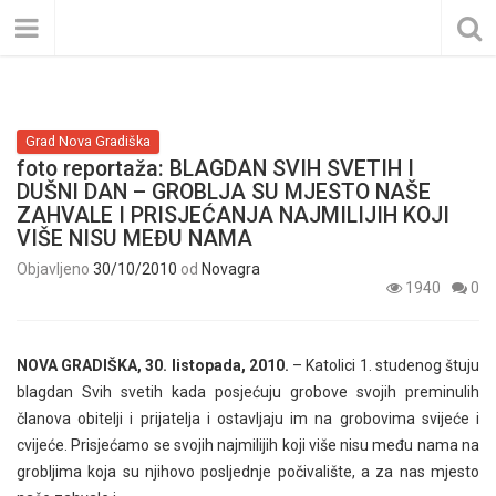
Grad Nova Gradiška
foto reportaža: BLAGDAN SVIH SVETIH I
DUŠNI DAN – GROBLJA SU MJESTO NAŠE
ZAHVALE I PRISJEĆANJA NAJMILIJIH KOJI
VIŠE NISU MEĐU NAMA
Objavljeno
30/10/2010
od
Novagra
1940
0
NOVA GRADIŠKA, 30. listopada, 2010.
– Katolici 1. studenog štuju
blagdan Svih svetih kada posjećuju grobove svojih preminulih
članova obitelji i prijatelja i ostavljaju im na grobovima svijeće i
cvijeće. Prisjećamo se svojih najmilijih koji više nisu među nama na
grobljima koja su njihovo posljednje počivalište, a za nas mjesto