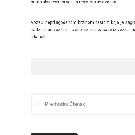
punta slavonskobrodskih registarskih oznaka.
Vozeći neprilagođenom brzinom cestom koja je sag
nadzor nad vozilom i sletio niz nasip, ispao iz vozila 
u kanalu.
Prethodni Članak