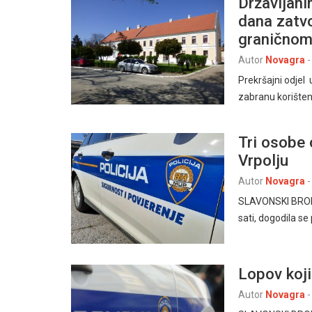
Državljani
dana zatv
graničnom
Autor
Novagra
-
Prekršajni odjel
zabranu korišten
Tri osobe 
Vrpolju
Autor
Novagra
-
SLAVONSKI BROD, 2
sati, dogodila s
Lopov koj
Autor
Novagra
-