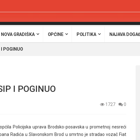
 NOVA GRADIŠKA
OPĆINE
POLITIKA
NAJAVA DOGA
 I POGINUO
IP I POGINUO
1727
0
općila Policijska uprava Brodsko-posavska u prometnoj nesreći
tjepana Radića u Slavonskom Brod u smrtno je stradao vozač Fiat