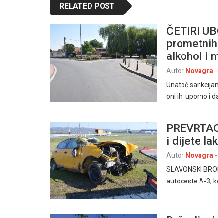
RELATED POST
ČETIRI UB
prometnih 
alkohol i 
Autor
Novagra
-
Unatoč sankcijam
oni ih uporno i d
PREVRTAO 
i dijete la
Autor
Novagra
-
SLAVONSKI BROD, 
autoceste A-3, k