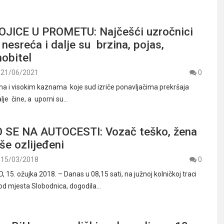
OJICE U PROMETU: Najčešći uzročnici
nesreća i dalje su brzina, pojas,
mobitel
21/06/2021
0
a i visokim kaznama koje sud izriče ponavljačima prekršaja
alje čine, a uporni su…
SE NA AUTOCESTI: Vozač teško, žena
kše ozlijeđeni
15/03/2018
0
15. ožujka 2018. – Danas u 08,15 sati, na južnoj kolničkoj traci
od mjesta Slobodnica, dogodila…