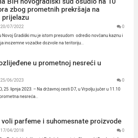
na BiH novogradiški sud osudio na 10
ora zbog prometnih prekršaja na
 prijelazu
20/07/2022
0
 u Novoj Gradiški mu je istom presudom odredio novčanu kaznu i
ja inozemne vozačke dozvole na teritoriju…
ozlijeđene u prometnoj nesreći u
25/06/2023
0
5. lipnja 2023. – Na državnoj cesti D7, u Vrpolju jučer u 11.10
e prometna nesreća…
i voli parfeme i suhomesnate proizvode
17/04/2018
0