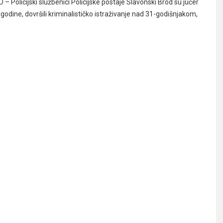
Policijski službenici Policijske postaje Slavonski Brod su jučer
 godine, dovršili kriminalističko istraživanje nad 31-godišnjakom,