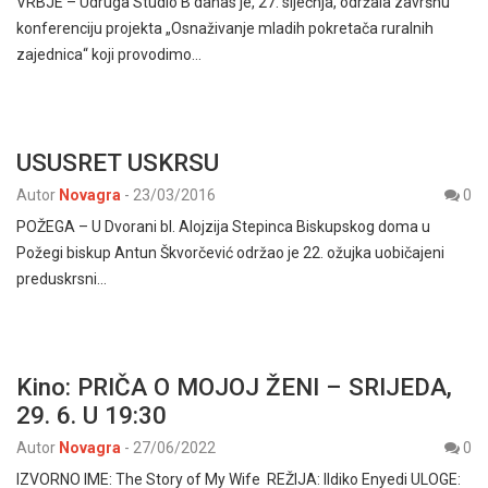
VRBJE – Udruga Studio B danas je, 27. siječnja, održala završnu
konferenciju projekta „Osnaživanje mladih pokretača ruralnih
zajednica“ koji provodimo…
USUSRET USKRSU
Autor
Novagra
-
23/03/2016
0
POŽEGA – U Dvorani bl. Alojzija Stepinca Biskupskog doma u
Požegi biskup Antun Škvorčević održao je 22. ožujka uobičajeni
preduskrsni…
Kino: PRIČA O MOJOJ ŽENI – SRIJEDA,
29. 6. U 19:30
Autor
Novagra
-
27/06/2022
0
IZVORNO IME: The Story of My Wife REŽIJA: Ildiko Enyedi ULOGE: