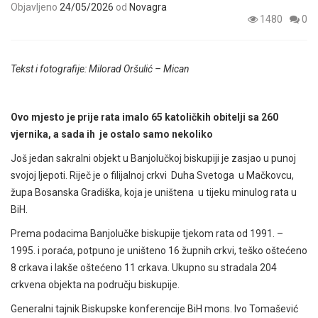
Objavljeno
24/05/2026
od
Novagra
1480
0
Tekst i fotografije: Milorad Oršulić – Mican
Ovo mjesto je prije rata imalo 65 katoličkih obitelji sa 260
vjernika, a sada ih je ostalo samo nekoliko
Još jedan sakralni objekt u Banjolučkoj biskupiji je zasjao u punoj
svojoj ljepoti. Riječ je o filijalnoj crkvi Duha Svetoga u Mačkovcu,
župa Bosanska Gradiška, koja je uništena u tijeku minulog rata u
BiH.
Prema podacima Banjolučke biskupije tjekom rata od 1991. –
1995. i poraća, potpuno je uništeno 16 župnih crkvi, teško oštećeno
8 crkava i lakše oštećeno 11 crkava. Ukupno su stradala 204
crkvena objekta na području biskupije.
Generalni tajnik Biskupske konferencije BiH mons. Ivo Tomašević