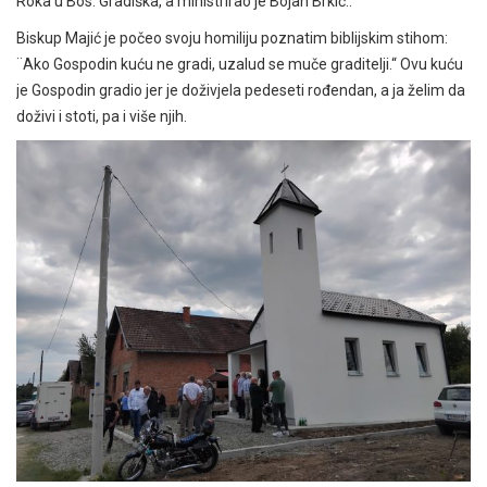
Roka u Bos. Gradiška, a ministrirao je Bojan Brkić..
Biskup Majić je počeo svoju homiliju poznatim biblijskim stihom:
¨Ako Gospodin kuću ne gradi, uzalud se muče graditelji.“ Ovu kuću
je Gospodin gradio jer je doživjela pedeseti rođendan, a ja želim da
doživi i stoti, pa i više njih.