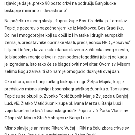
izjavio je da je „preko 90 posto crkvi na području Banjolučke
biskupije minirano ili devastirano“.
Na početku misnog slavlja, župnik župe Bos. Gradiška p. Tomislav
Topić je pozdravio nazočne vjernike iz Mačkovca, Bos.Gradiške,
Doline i mnogobrojne koji su došli iz Hrvatske i drugih europskih
zemalja, predstavnike općinske vlasti, predsjednicu HPD „Posavac“
Ljiljanu Došen, i kazao kako danas slavimo zaštitnika ovog mjesta,
te blagoslov manje crkve i njezin pedesetogodišnji jubilej od kada
je izgrađena. Isto tako će se blagosloviti novi oltar. Ovom sv. Misom
želimo Bogu zahvaliti što nam je omogućio doživjeti ovaj dan.
Oko oltara, osim banjolučkog biskupa msgr. Željka Majića, koji je
predslavio misno slavlje i bosanskogradiškog župnika p. Tomislava
Topić su se okupili p. Zvonko Topić župnik Marije Zvijezde u Banjoj
Luci, vlč. Zlatko Matić župnik župe bl. Ivana Merza u Banja Luci i
vojni kapelan te bivši bosanskogradiški župnici vlč. Žarko Vladislav
Ošap i vlč. Marko Stojčić obojica iz Banja Luke.
Misno slavlje je animirao Rikard Vučaj – Riki na čelu zbora crkve sv.