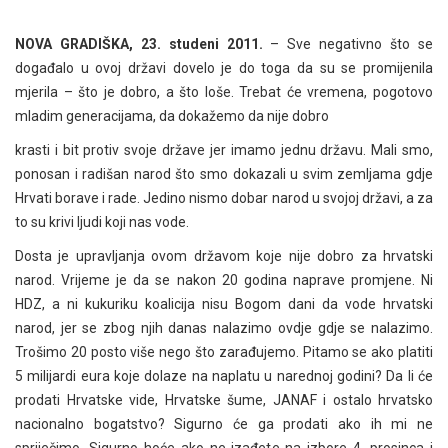
NOVA GRADIŠKA, 23. studeni 2011.
– Sve negativno što se
događalo u ovoj državi dovelo je do toga da su se promijenila
mjerila – što je dobro, a što loše. Trebat će vremena, pogotovo
mladim generacijama, da dokažemo da nije dobro
krasti i bit protiv svoje države jer imamo jednu državu. Mali smo,
ponosan i radišan narod što smo dokazali u svim zemljama gdje
Hrvati borave i rade. Jedino nismo dobar narod u svojoj državi, a za
to su krivi ljudi koji nas vode.
Dosta je upravljanja ovom državom koje nije dobro za hrvatski
narod. Vrijeme je da se nakon 20 godina naprave promjene. Ni
HDZ, a ni kukuriku koalicija nisu Bogom dani da vode hrvatski
narod, jer se zbog njih danas nalazimo ovdje gdje se nalazimo.
Trošimo 20 posto više nego što zarađujemo. Pitamo se ako platiti
5 milijardi eura koje dolaze na naplatu u narednoj godini? Da li će
prodati Hrvatske vide, Hrvatske šume, JANAF i ostalo hrvatsko
nacionalno bogatstvo? Sigurno će ga prodati ako ih mi ne