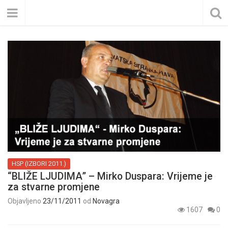
HSP (IZBORI 2011.)
“BLIŽE LJUDIMA” – Mirko Duspara: Vrijeme je
za stvarne promjene
Objavljeno
23/11/2011
od
Novagra
1607
0