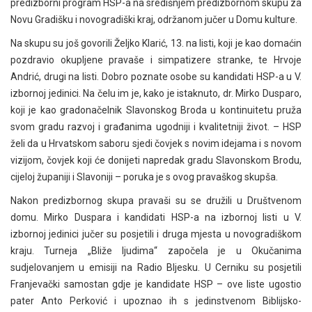
predizborni program HSP-a na središnjem predizbornom skupu za
Novu Gradišku i novogradiški kraj, održanom jučer u Domu kulture.
Na skupu su još govorili Željko Klarić, 13. na listi, koji je kao domaćin
pozdravio okupljene pravaše i simpatizere stranke, te Hrvoje
Andrić, drugi na listi. Dobro poznate osobe su kandidati HSP-a u V.
izbornoj jedinici. Na čelu im je, kako je istaknuto, dr. Mirko Dusparo,
koji je kao gradonačelnik Slavonskog Broda u kontinuitetu pruža
svom gradu razvoj i građanima ugodniji i kvalitetniji život. – HSP
želi da u Hrvatskom saboru sjedi čovjek s novim idejama i s novom
vizijom, čovjek koji će donijeti napredak gradu Slavonskom Brodu,
cijeloj županiji i Slavoniji – poruka je s ovog pravaškog skupša.
Nakon predizbornog skupa pravaši su se družili u Društvenom
domu. Mirko Duspara i kandidati HSP-a na izbornoj listi u V.
izbornoj jedinici jučer su posjetili i druga mjesta u novogradiškom
kraju. Turneja „Bliže ljudima“ započela je u Okučanima
sudjelovanjem u emisiji na Radio Bljesku. U Cerniku su posjetili
Franjevački samostan gdje je kandidate HSP – ove liste ugostio
pater Anto Perković i upoznao ih s jedinstvenom Biblijsko-