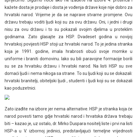
spriječimo. Sigurno hoće ako ne izađete na izbore 4. prosinca i
kažete dosta je prodaje i dosta je vođenja države koje nije dobro za
hrvatski narod. Vrijeme je da se naprave stvarne promjene. Ovu
državu trebaju voditi ljudi koji su za ovu državu. Oni, i jedni i drugi
nisu za ovu državu i to su pokazali svojim djelima u proteklim
godinama. Zato glasajte za HSP. Dvadeset godina u novijoj
hrvatskoj povijesti HSP stoji uz hrvatski narod. To je jedina stranka
koja je 1991. godine, imala hrabrosti obući svoje momke u
uniforme i braniti domovinu. Iako su bili paravojne formacije borili
su se za hrvatsku državu i hrvatski narod. Na listi HSP su sve
domaći ljudi i nema nikoga sa strane. To su ljudi koji su se dokazali:
hrvatski branitelji, obiteljski ljudi , studenti i ljudi koji su se dokazali
kao poduzetnici.
Zato izađite na izbore jer nema alternative. HSP je stranka koja će
narod povesti tamo gdje hrvatski narod i hrvatska država trebaju
biti – kazao je, uz ostalo, dr. Mirko Duspara nositelj liste i prvi na listi
HSP-a u V. izbornoj jedinici, predstavljajući temeljne vrijednosti