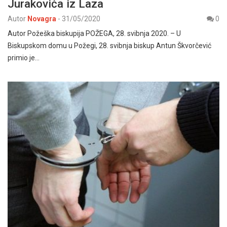
Jurakovića iz Laza
Autor
Novagra
-
31/05/2020
0
Autor Požeška biskupija POŽEGA, 28. svibnja 2020. – U
Biskupskom domu u Požegi, 28. svibnja biskup Antun Škvorčević
primio je…