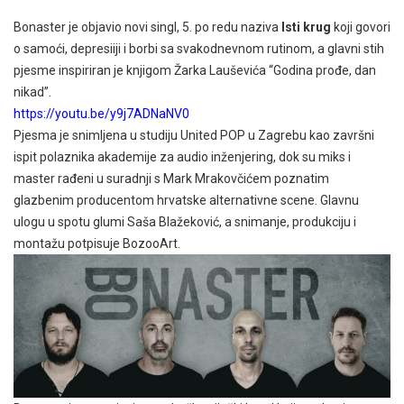
Bonaster je objavio novi singl, 5. po redu naziva
Isti krug
koji govori
o samoći, depresiiji i borbi sa svakodnevnom rutinom, a glavni stih
pjesme inspiriran je knjigom Žarka Lauševića “Godina prođe, dan
nikad”.
https://youtu.be/y9j7ADNaNV0
Pjesma je snimljena u studiju United POP u Zagrebu kao završni
ispit polaznika akademije za audio inženjering, dok su miks i
master rađeni u suradnji s Mark Mrakovčićem poznatim
glazbenim producentom hrvatske alternativne scene. Glavnu
ulogu u spotu glumi Saša Blažeković, a snimanje, produkciju i
montažu potpisuje BozooArt.