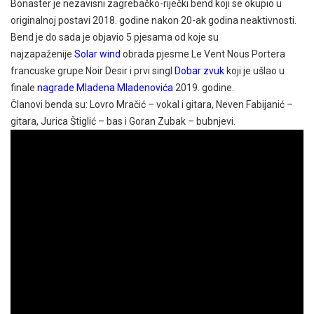
Bonaster je nezavisni zagrebačko-riječki bend koji se okupio u
originalnoj postavi 2018. godine nakon 20-ak godina neaktivnosti.
Bend je do sada je objavio 5 pjesama od koje su
najzapaženije
Solar wind
obrada pjesme Le Vent Nous Portera
francuske grupe Noir Desir i prvi singl
Dobar zvuk
koji je ušlao u
finale
nagrade Mladena Mladenovića
2019. godine.
Članovi benda su: Lovro Mračić – vokal i gitara, Neven Fabijanić –
gitara, Jurica Štiglić – bas i Goran Zubak – bubnjevi.