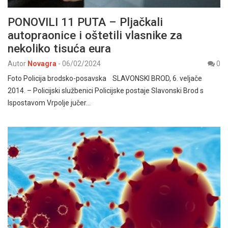
PONOVILI 11 PUTA – Pljačkali
autopraonice i oštetili vlasnike za
nekoliko tisuća eura
Autor
Novagra
-
06/02/2024
0
Foto Policija brodsko-posavska SLAVONSKI BROD, 6. veljače
2014. – Policijski službenici Policijske postaje Slavonski Brod s
Ispostavom Vrpolje jučer…