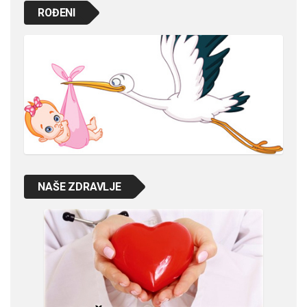
ROĐENI
NAŠE ZDRAVLJE