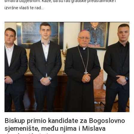
smatra uspješnom. Kaže, da su rad gradske predstavničke i
izvršne vlasti te rad…
Biskup primio kandidate za Bogoslovno
sjemenište, među njima i Mislava