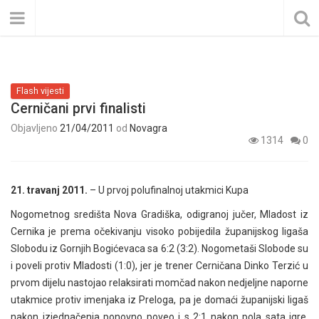
Flash vijesti
Cerničani prvi finalisti
Objavljeno
21/04/2011
od
Novagra
1314
0
21. travanj 2011.
– U prvoj polufinalnoj utakmici Kupa
Nogometnog središta Nova Gradiška, odigranoj jučer, Mladost iz
Cernika je prema očekivanju visoko pobijedila županijskog ligaša
Slobodu iz Gornjih Bogićevaca sa 6:2 (3:2). Nogometaši Slobode su
i poveli protiv Mladosti (1:0), jer je trener Cerničana Dinko Terzić u
prvom dijelu nastojao relaksirati momčad nakon nedjeljne naporne
utakmice protiv imenjaka iz Preloga, pa je domaći županijski ligaš
nakon izjednačenja ponovno poveo i s 2:1 nakon pola sata igre.