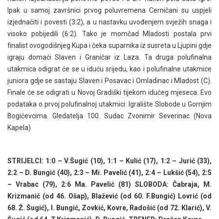
Ipak u samoj završnici prvog poluvremena Cerničani su uspjeli
izjednačiti i povesti (3:2), a u nastavku uvođenjem svježih snaga i
visoko pobijedili (6:2). Tako je momčad Mladosti postala prvi
finalist ovogodišnjeg Kupa i čeka suparnika iz susreta u Ljupini gdje
igraju domaći Slaven i Graničar iz Laza. Ta druga polufinalna
utakmica odigrat će se u iduću srijedu, kao i polufinalne utakmice
juniora gdje se sastaju Slaven i Posavac i Omladinac i Mladost (C).
Finale će se odigrati u Novoj Gradiški tijekom idućeg mjeseca. Evo
podataka o prvoj polufinalnoj utakmici: Igralište Slobode u Gornjim
Bogićevcima. Gledatelja 100. Sudac Zvonimir Severinac (Nova
Kapela)
STRIJELCI: 1:0 – V.Šugić (10), 1:1 – Kulić (17), 1:2 – Jurić (33),
2:2 – D. Bungić (40), 2:3 – Mi. Pavelić (41), 2:4 – Lukšić (54), 2:5
– Vrabac (79), 2:6 Ma. Pavelić (81) SLOBODA: Čabraja, M.
Krizmanić (od 46. Ošap), Blažević (od 60. F.Bungić) Lovrić (od
68. Ž. Šugić), I. Bungić, Zovkić, Kovre, Radošić (od 72. Klarić), V.