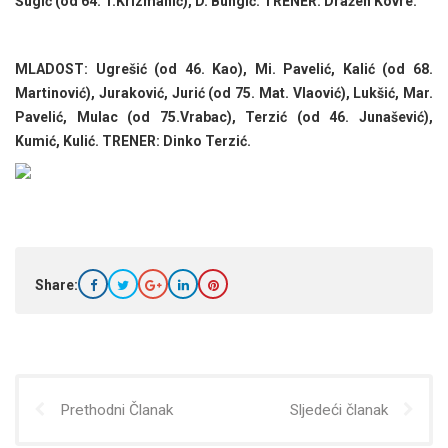
Šugić (od 64. T.Krizmanić), D. Bungić. TRENER: Dražen Kovre.
MLADOST: Ugrešić (od 46. Kao), Mi. Pavelić, Kalić (od 68.
Martinović), Juraković, Jurić (od 75. Mat. Vlaović), Lukšić, Mar.
Pavelić, Mulac (od 75.Vrabac), Terzić (od 46. Junašević),
Kumić, Kulić. TRENER: Dinko Terzić.
Share:
Prethodni Članak
Sljedeći članak