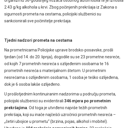
organizmu 56-godišnjeg vozača osobnog automobila te je iznosila
2.43 g/kg alkohola u krvi. Zbog počinjenih prekršaja iz Zakona o
sigurnosti prometa na cestama, policijski službenici su
sankcionirali sve počinitelje prekršaja.
Tjedni nadzori prometa na cestama
Na prometnicama Policijske uprave brodsko-posavske, prošli
tjedan (od 14. do 20. lipnja), dogodile su se 23 prometne nesreće,
od kojih 7 prometnih nesreća s ozlijeđenim osobama te 16
prometnih nesreća s materijalnom štetom. U prometnim
nesrećama s ozlijeđenim osobama, 1 osoba je teško ozlijeđena,
dok je 6 osoba lakše ozlijeđeno.
U prošlotjednim kontinuiranim nadzorima u području prometa,
policijski službenici su evidentirali
346 mjera po prometnim
prekršajima
. Od toga je utvrđeno najviše težih prometnih
prekršaja, koji su inače najčešći uzročnici prometnih nesreća –
„četiri ubojice u prometu“ (brzina, pojas, alkohol i mobitel).