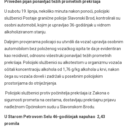
Priveden pijan ponavljač težih prometnih prekršaja
U subotu 19. lipnja, nekoliko minuta nakon ponoći, policijski
službenici Postaje granične policije Slavonski Brod, kontrolirali su
osobni automobil, kojim je upravljao 36-godišnjak u vidnom
alkoholiziranom stanju.
Daljnjim provjerama policajci su utvrdili da vozač upravlja osobnim
automobilom bez položenog vozačkog ispita te da je evidentiran
kao recidivist, odnosno višestruki ponavljač težih prometnih
prekršaja. Policijski službenici su alkotestom u organizmu vozača
očitali koncentraciju alkohola od 1,76 g/kg alkohola u krvi, nakon
čega su vozača doveli i zadržali u posebnim policijskim
prostorijama do otriježnjenja.
Policijski službenici protiv počinitelja prekršaja iz Zakona o
sigurnosti prometa na cestama, dostavljaju prekršajnu prijavu
nadležnom Općinskom sudu u Slavonskom Brodu.
U
Starom Petrovom Selu 46-godišnjak napuhao 2,43
promila