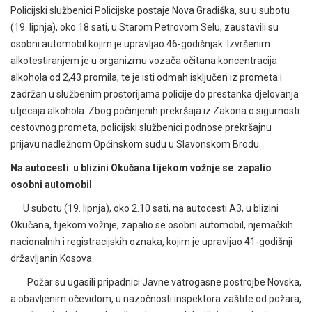
Policijski službenici Policijske postaje Nova Gradiška, su u subotu
(19. lipnja), oko 18 sati, u Starom Petrovom Selu, zaustavili su
osobni automobil kojim je upravljao 46-godišnjak. Izvršenim
alkotestiranjem je u organizmu vozača očitana koncentracija
alkohola od 2,43 promila, te je isti odmah isključen iz prometa i
zadržan u službenim prostorijama policije do prestanka djelovanja
utjecaja alkohola. Zbog počinjenih prekršaja iz Zakona o sigurnosti
cestovnog prometa, policijski službenici podnose prekršajnu
prijavu nadležnom Općinskom sudu u Slavonskom Brodu.
Na autocesti u blizini Okučana tijekom vožnje se zapalio
osobni automobil
U subotu (19. lipnja), oko 2.10 sati, na autocesti A3, u blizini
Okučana, tijekom vožnje, zapalio se osobni automobil, njemačkih
nacionalnih i registracijskih oznaka, kojim je upravljao 41-godišnji
državljanin Kosova.
Požar su ugasili pripadnici Javne vatrogasne postrojbe Novska,
a obavljenim očevidom, u nazočnosti inspektora zaštite od požara,