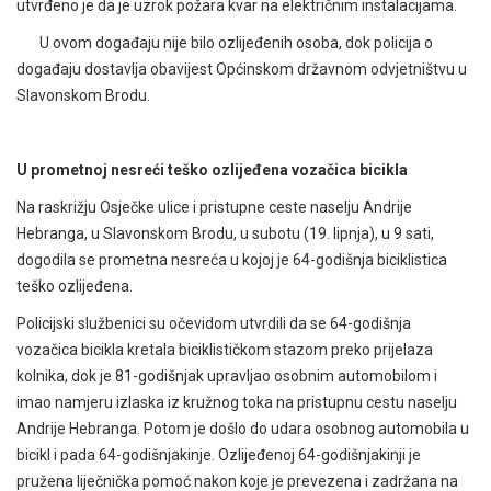
utvrđeno je da je uzrok požara kvar na električnim instalacijama.
U ovom događaju nije bilo ozlijeđenih osoba, dok policija o
događaju dostavlja obavijest Općinskom državnom odvjetništvu u
Slavonskom Brodu.
U prometnoj nesreći teško ozlijeđena vozačica bicikla
Na raskrižju Osječke ulice i pristupne ceste naselju Andrije
Hebranga, u Slavonskom Brodu, u subotu (19. lipnja), u 9 sati,
dogodila se prometna nesreća u kojoj je 64-godišnja biciklistica
teško ozlijeđena.
Policijski službenici su očevidom utvrdili da se 64-godišnja
vozačica bicikla kretala biciklističkom stazom preko prijelaza
kolnika, dok je 81-godišnjak upravljao osobnim automobilom i
imao namjeru izlaska iz kružnog toka na pristupnu cestu naselju
Andrije Hebranga. Potom je došlo do udara osobnog automobila u
bicikl i pada 64-godišnjakinje. Ozlijeđenoj 64-godišnjakinji je
pružena liječnička pomoć nakon koje je prevezena i zadržana na