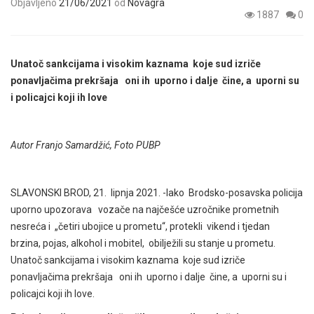
Objavljeno
21/06/2021
od
Novagra
1887
0
Unatoč sankcijama i visokim kaznama koje sud izriče
ponavljačima prekršaja oni ih uporno i dalje čine, a uporni su
i policajci koji ih love
Autor Franjo Samardžić, Foto PUBP
SLAVONSKI BROD, 21. lipnja 2021. -Iako Brodsko-posavska policija
uporno upozorava vozače na najčešće uzročnike prometnih
nesreća i „četiri ubojice u prometu“, protekli vikend i tjedan
brzina, pojas, alkohol i mobitel, obilježili su stanje u prometu.
Unatoč sankcijama i visokim kaznama koje sud izriče
ponavljačima prekršaja oni ih uporno i dalje čine, a uporni su i
policajci koji ih love.