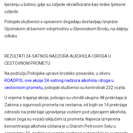
liječenju u bolnici, gdje su ozljede okvalificirane kao teške tjelesne
ozljede.
Policijski službenici o opisanom događaju dostavljaju Izvješće
Općinskom državnom odvjetništvu u Slavonskom Brodu, na daljnju
odluku.
REZULTATI 24-SATNOG NADZORA ALKOHOLA I DROGA U
CESTOVNOM PROMETU
Na području Policijske uprave brodsko-posavske, u okviru
ROADPOL-ove akcije 24-satnog nadzora alkohola i droga u
cestovnom prometu
,
policijski službenici su kontrolirali 232 vozila.
U vrijeme trajanja akcije, policajci su utvrdili ukupno 48 prekršaja iz
Zakona o sigurnosti prometa na cestama, od kojih se 14 prekršaja
odnosilo na prekršaje upravljanja vozilom pod utjecajem alkohola,
nakon čega su vozači isključeni iz prometa. Najveća izmjerena
koncentracija alkohola očitana je u Starom Petrovom Selu u