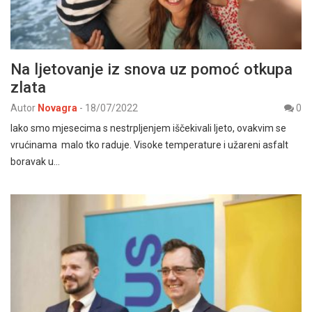
Na ljetovanje iz snova uz pomoć otkupa
zlata
Autor
Novagra
-
18/07/2022
0
Iako smo mjesecima s nestrpljenjem iščekivali ljeto, ovakvim se
vrućinama malo tko raduje. Visoke temperature i užareni asfalt
boravak u…