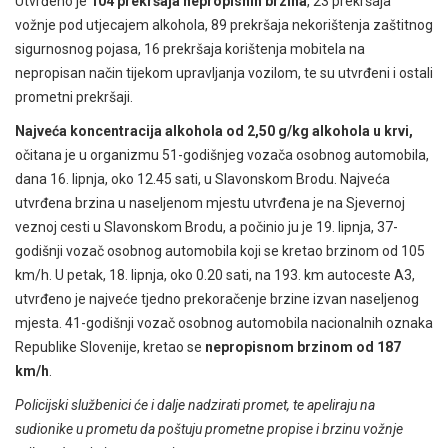
Utvrđeno je
104 prekršaja nepropisnih brzina
, 23 prekršaja
vožnje pod utjecajem alkohola, 89 prekršaja nekorištenja zaštitnog
sigurnosnog pojasa, 16 prekršaja korištenja mobitela na
nepropisan način tijekom upravljanja vozilom, te su utvrđeni i ostali
prometni prekršaji.
Najveća koncentracija alkohola od 2,50 g/kg alkohola u krvi,
očitana je u organizmu 51-godišnjeg vozača osobnog automobila,
dana 16. lipnja, oko 12.45 sati, u Slavonskom Brodu. Najveća
utvrđena brzina u naseljenom mjestu utvrđena je na Sjevernoj
veznoj cesti u Slavonskom Brodu, a počinio ju je 19. lipnja, 37-
godišnji vozač osobnog automobila koji se kretao brzinom od 105
km/h. U petak, 18. lipnja, oko 0.20 sati, na 193. km autoceste A3,
utvrđeno je najveće tjedno prekoračenje brzine izvan naseljenog
mjesta. 41-godišnji vozač osobnog automobila nacionalnih oznaka
Republike Slovenije, kretao se
nepropisnom brzinom od 187
km/h
.
Policijski službenici će i dalje nadzirati promet, te apeliraju na
sudionike u prometu da poštuju prometne propise i brzinu vožnje