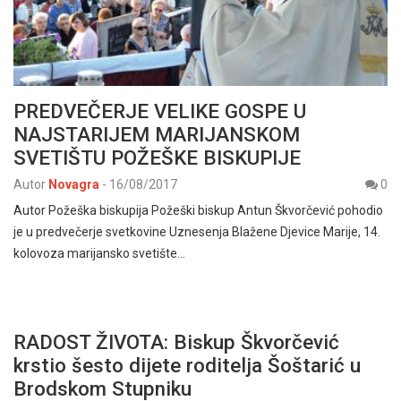
PREDVEČERJE VELIKE GOSPE U
NAJSTARIJEM MARIJANSKOM
SVETIŠTU POŽEŠKE BISKUPIJE
Autor
Novagra
-
16/08/2017
0
Autor Požeška biskupija Požeški biskup Antun Škvorčević pohodio
je u predvečerje svetkovine Uznesenja Blažene Djevice Marije, 14.
kolovoza marijansko svetište…
RADOST ŽIVOTA: Biskup Škvorčević
krstio šesto dijete roditelja Šoštarić u
Brodskom Stupniku