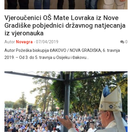
Vjeroučenici OŠ Mate Lovraka iz Nove
Gradiške pobjednici državnog natjecanja
iz vjeronauka
Autor
Novagra
-
07/04/2019
0
Autor Požeška biskupija ĐAKOVO / NOVA GRADIŠKA, 6. travnja
2019. – Od 3. do 5. travnja u Osijeku i Đakovu…