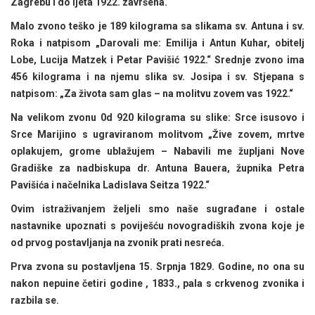
Zagrebu i do ljeta 1922. završena.
Malo zvono teško je 189 kilograma sa slikama sv. Antuna i sv.
Roka i natpisom „Darovali me: Emilija i Antun Kuhar, obitelj
Lobe, Lucija Matzek i Petar Pavišić 1922.“ Srednje zvono ima
456 kilograma i na njemu slika sv. Josipa i sv. Stjepana s
natpisom: „Za života sam glas – na molitvu zovem vas 1922.“
Na velikom zvonu 0d 920 kilograma su slike: Srce isusovo i
Srce Marijino s ugraviranom molitvom „Žive zovem, mrtve
oplakujem, grome ublažujem – Nabavili me župljani Nove
Gradiške za nadbiskupa dr. Antuna Bauera, župnika Petra
Pavišića i načelnika Ladislava Seitza 1922.“
Ovim istraživanjem željeli smo naše sugrađane i ostale
nastavnike upoznati s poviješću novogradiških zvona koje je
od prvog postavljanja na zvonik prati nesreća.
Prva zvona su postavljena 15. Srpnja 1829. Godine, no ona su
nakon nepuine četiri godine , 1833., pala s crkvenog zvonika i
razbila se.