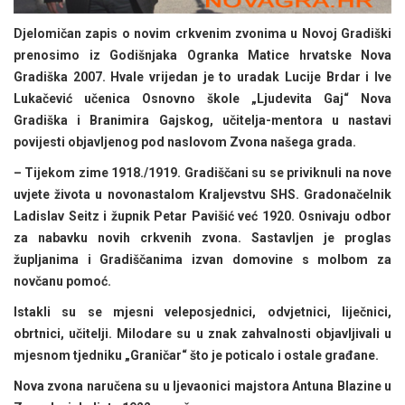
Djelomičan zapis o novim crkvenim zvonima u Novoj Gradiški
prenosimo iz Godišnjaka Ogranka Matice hrvatske Nova
Gradiška 2007. Hvale vrijedan je to uradak Lucije Brdar i Ive
Lukačević učenica Osnovno škole „Ljudevita Gaj“ Nova
Gradiška i Branimira Gajskog, učitelja-mentora u nastavi
povijesti objavljenog pod naslovom Zvona našega grada.
– Tijekom zime 1918./1919. Gradiščani su se priviknuli na nove
uvjete života u novonastalom Kraljevstvu SHS. Gradonačelnik
Ladislav Seitz i župnik Petar Pavišić već 1920. Osnivaju odbor
za nabavku novih crkvenih zvona. Sastavljen je proglas
župljanima i Gradiščanima izvan domovine s molbom za
novčanu pomoć.
Istakli su se mjesni veleposjednici, odvjetnici, liječnici,
obrtnici, učitelji. Milodare su u znak zahvalnosti objavljivali u
mjesnom tjedniku „Graničar“ što je poticalo i ostale građane.
Nova zvona naručena su u ljevaonici majstora Antuna Blazine u