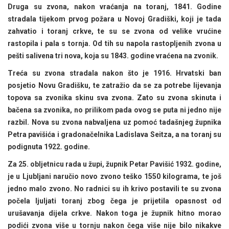
Druga su zvona, nakon vraćanja na toranj, 1841. Godine
stradala tijekom prvog požara u Novoj Gradiški, koji je tada
zahvatio i toranj crkve, te su se zvona od velike vrućine
rastopila i pala s tornja. Od tih su napola rastopljenih zvona u
pešti salivena tri nova, koja su 1843. godine vraćena na zvonik.
Treća su zvona stradala nakon što je 1916. Hrvatski ban
posjetio Novu Gradišku, te zatražio da se za potrebe lijevanja
topova sa zvonika skinu sva zvona. Zato su zvona skinuta i
bačena sa zvonika, no prilikom pada ovog se puta ni jedno nije
razbil. Nova su zvona nabvaljena uz pomoć tadašnjeg župnika
Petra pavišića i gradonačelnika Ladislava Seitza, a na toranj su
podignuta 1922. godine.
Za 25. obljetnicu rada u župi, župnik Petar Pavišić 1932. godine,
je u Ljubljani naručio novo zvono teško 1550 kilograma, te još
jedno malo zvono. No radnici su ih krivo postavili te su zvona
počela ljuljati toranj zbog čega je prijetila opasnost od
urušavanja dijela crkve. Nakon toga je župnik hitno morao
podići zvona više u tornju nakon čega više nije bilo nikakve