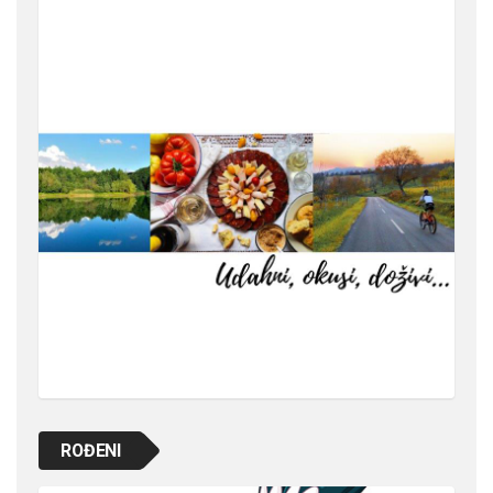
ROĐENI