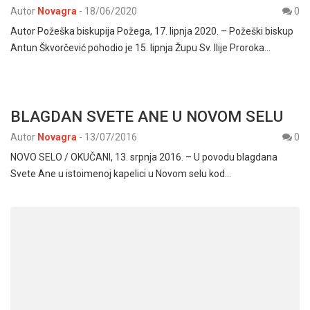
Autor
Novagra
-
18/06/2020
0
Autor Požeška biskupija Požega, 17. lipnja 2020. – Požeški biskup
Antun Škvorčević pohodio je 15. lipnja Župu Sv. Ilije Proroka…
BLAGDAN SVETE ANE U NOVOM SELU
Autor
Novagra
-
13/07/2016
0
NOVO SELO / OKUČANI, 13. srpnja 2016. – U povodu blagdana
Svete Ane u istoimenoj kapelici u Novom selu kod…