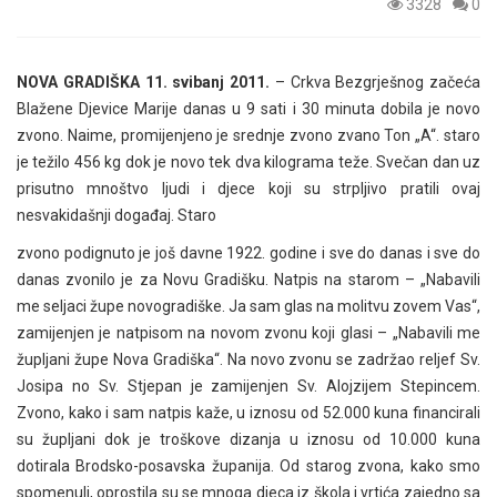
3328
0
NOVA GRADIŠKA 11. svibanj 2011.
– Crkva Bezgrješnog začeća
Blažene Djevice Marije danas u 9 sati i 30 minuta dobila je novo
zvono. Naime, promijenjeno je srednje zvono zvano Ton „A“. staro
je težilo 456 kg dok je novo tek dva kilograma teže. Svečan dan uz
prisutno mnoštvo ljudi i djece koji su strpljivo pratili ovaj
nesvakidašnji događaj. Staro
zvono podignuto je još davne 1922. godine i sve do danas i sve do
danas zvonilo je za Novu Gradišku. Natpis na starom – „Nabavili
me seljaci župe novogradiške. Ja sam glas na molitvu zovem Vas“,
zamijenjen je natpisom na novom zvonu koji glasi – „Nabavili me
župljani župe Nova Gradiška“. Na novo zvonu se zadržao reljef Sv.
Josipa no Sv. Stjepan je zamijenjen Sv. Alojzijem Stepincem.
Zvono, kako i sam natpis kaže, u iznosu od 52.000 kuna financirali
su župljani dok je troškove dizanja u iznosu od 10.000 kuna
dotirala Brodsko-posavska županija. Od starog zvona, kako smo
spomenuli, oprostila su se mnoga djeca iz škola i vrtića zajedno sa