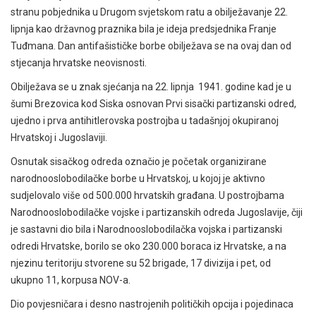
stranu pobjednika u Drugom svjetskom ratu a obilježavanje 22.
lipnja kao državnog praznika bila je ideja predsjednika Franje
Tuđmana. Dan antifašističke borbe obilježava se na ovaj dan od
stjecanja hrvatske neovisnosti.
Obilježava se u znak sjećanja na 22. lipnja 1941. godine kad je u
šumi Brezovica kod Siska osnovan Prvi sisački partizanski odred,
ujedno i prva antihitlerovska postrojba u tadašnjoj okupiranoj
Hrvatskoj i Jugoslaviji.
Osnutak sisačkog odreda označio je početak organizirane
narodnooslobodilačke borbe u Hrvatskoj, u kojoj je aktivno
sudjelovalo više od 500.000 hrvatskih građana. U postrojbama
Narodnooslobodilačke vojske i partizanskih odreda Jugoslavije, čiji
je sastavni dio bila i Narodnooslobodilačka vojska i partizanski
odredi Hrvatske, borilo se oko 230.000 boraca iz Hrvatske, a na
njezinu teritoriju stvorene su 52 brigade, 17 divizija i pet, od
ukupno 11, korpusa NOV-a.
Dio povjesničara i desno nastrojenih političkih opcija i pojedinaca