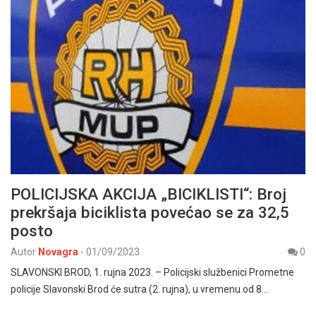
POLICIJSKA AKCIJA „BICIKLISTI“: Broj
prekršaja biciklista povećao se za 32,5
posto
Autor
Novagra
-
01/09/2023
0
SLAVONSKI BROD, 1. rujna 2023. – Policijski službenici Prometne
policije Slavonski Brod će sutra (2. rujna), u vremenu od 8…