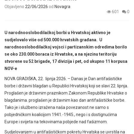
Objavljeno
22/06/2026
od
Novagra
601
0
U narodnooslobodilačkoj borbi u Hrvatskoj aktivno je
sudjelovalo više od 500.000 hrvatskih građana. U
narodnooslobodilačkoj vojsci i partizanskim odredima borilo
se oko 230.000 boraca iz Hrvatske, a na njezinu teritoriju
stvorene su 52 brigade, 17 divizija i pet, od ukupno 11 korpusa
NOV-e
NOVA GRADIŠKA, 22. lipnja 2026. – Danas je Dan antifašističke
borbe i državni blagdan u Republici Hrvatskoj koji se slavi 22. lipnja.
Proglašen je državnim praznikom Zakonom Republike Hrvatske o
blagdanima. proglašen je državnim kao dan antifašističke borbe.
Tako je i službeno izražena naša povezanost ne samo s
pobjedničkom koalicijom 1941.-1945., nego i s dostignućima
Europe i svijeta na tekovinama pobjede nad fašizmom.
Sudjelovanjem u antifašističkom pokretu Hrvatska se uvrstila na