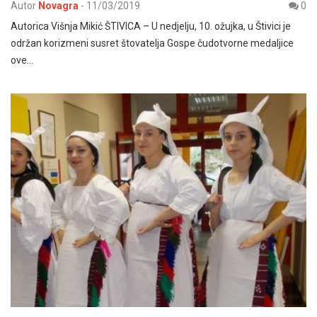
Autor
Novagra
-
11/03/2019
0
Autorica Višnja Mikić ŠTIVICA – U nedjelju, 10. ožujka, u Štivici je
održan korizmeni susret štovatelja Gospe čudotvorne medaljice
ove…