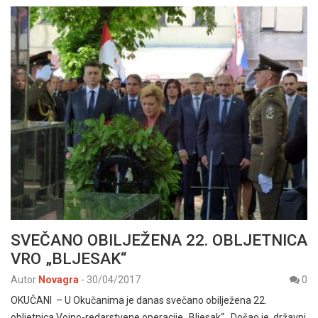
SVEČANO OBILJEŽENA 22. OBLJETNICA
VRO „BLJESAK“
Autor
Novagra
-
30/04/2017
0
OKUČANI – U Okučanima je danas svečano obilježena 22.
obljetnica Vojno-redarstvene operacije „Bljesak“. Došao je državni