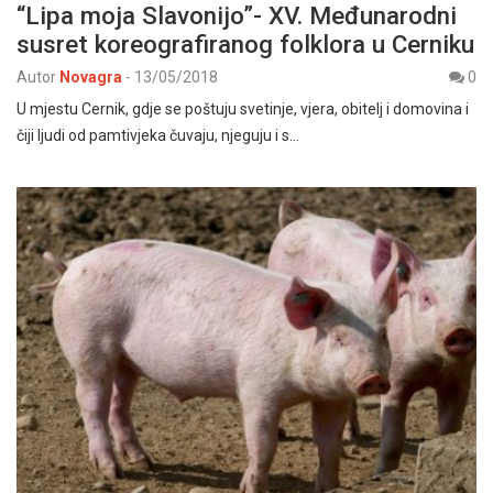
“Lipa moja Slavonijo”- XV. Međunarodni
susret koreografiranog folklora u Cerniku
Autor
Novagra
-
13/05/2018
0
U mjestu Cernik, gdje se poštuju svetinje, vjera, obitelj i domovina i
čiji ljudi od pamtivjeka čuvaju, njeguju i s…