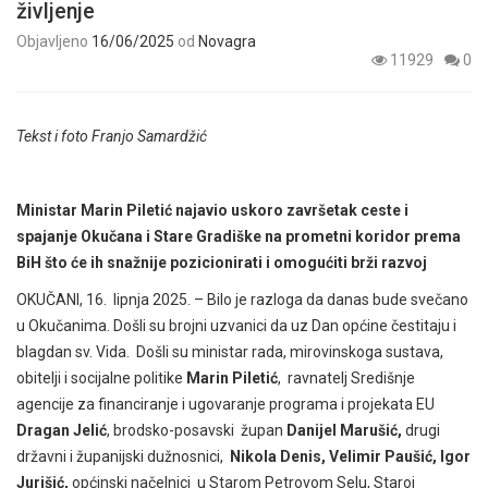
življenje
Objavljeno
16/06/2025
od
Novagra
11929
0
Tekst i foto Franjo Samardžić
Ministar Marin Piletić najavio uskoro završetak ceste i
spajanje Okučana i Stare Gradiške na prometni koridor prema
BiH što će ih snažnije pozicionirati i omogućiti brži razvoj
OKUČANI, 16. lipnja 2025. – Bilo je razloga da danas bude svečano
u Okučanima. Došli su brojni uzvanici da uz Dan općine čestitaju i
blagdan sv. Vida. Došli su ministar rada, mirovinskoga sustava,
obitelji i socijalne politike
Marin Piletić
, ravnatelj Središnje
agencije za financiranje i ugovaranje programa i projekata EU
Dragan Jelić
, brodsko-posavski župan
Danijel Marušić,
drugi
državni i županijski dužnosnici,
Nikola Denis, Velimir Paušić, Igor
Jurišić,
općinski načelnici u Starom Petrovom Selu, Staroj