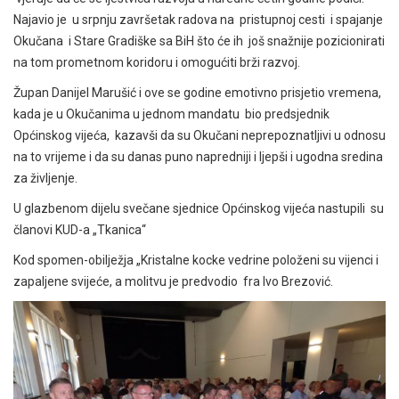
Najavio je u srpnju završetak radova na pristupnoj cesti i spajanje
Okučana i Stare Gradiške sa BiH što će ih još snažnije pozicionirati
na tom prometnom koridoru i omogućiti brži razvoj.
Župan Danijel Marušić i ove se godine emotivno prisjetio vremena,
kada je u Okučanima u jednom mandatu bio predsjednik
Općinskog vijeća, kazavši da su Okučani neprepoznatljivi u odnosu
na to vrijeme i da su danas puno napredniji i ljepši i ugodna sredina
za življenje.
U glazbenom dijelu svečane sjednice Općinskog vijeća nastupili su
članovi KUD-a „Tkanica“
Kod spomen-obilježja „Kristalne kocke vedrine položeni su vijenci i
zapaljene svijeće, a molitvu je predvodio fra Ivo Brezović.