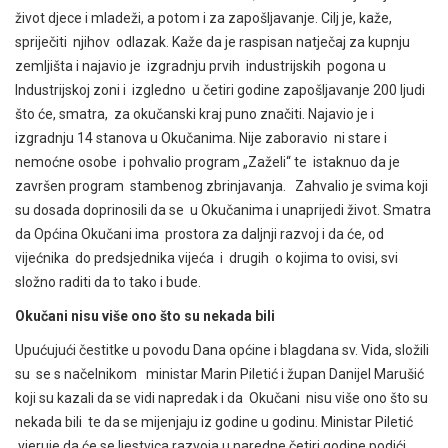
život djece i mladeži, a potom i za zapošljavanje. Cilj je, kaže,
spriječiti njihov odlazak. Kaže da je raspisan natječaj za kupnju
zemljišta i najavio je izgradnju prvih industrijskih pogona u
Industrijskoj zoni i izgledno u četiri godine zapošljavanje 200 ljudi
što će, smatra, za okučanski kraj puno značiti. Najavio je i
izgradnju 14 stanova u Okučanima. Nije zaboravio ni stare i
nemoćne osobe i pohvalio program „Zaželi“ te istaknuo da je
završen program stambenog zbrinjavanja. Zahvalio je svima koji
su dosada doprinosili da se u Okučanima i unaprijedi život. Smatra
da Općina Okučani ima prostora za daljnji razvoj i da će, od
vijećnika do predsjednika vijeća i drugih o kojima to ovisi, svi
složno raditi da to tako i bude.
Okučani nisu više ono što su nekada bili
Upućujući čestitke u povodu Dana općine i blagdana sv. Vida, složili
su se s načelnikom ministar Marin Piletić i župan Danijel Marušić
koji su kazali da se vidi napredak i da Okučani nisu više ono što su
nekada bili te da se mijenjaju iz godine u godinu. Ministar Piletić
vjeruje da će se ljestvica razvoja u naredne četiri godine podići.