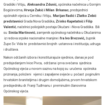
Gradiški i Vrbju,
Aleksandra Zdunić,
općinska načelnica u Gornjim
Bogićevcima,
Hrvoje Žakić i Milan Brkanac
, predsjednici
općinskih vijeća u Cerniku i Vrbju,
Marijan Radić i Zlatko Zebić
predstavnici
Grada Nova Gradiška,
Zrinko Kapetatnić i Filip
Valentić
, načelnici policijskih postaja Okučani i Nova Gradiška. Bili
su
Siniša Martinović
, zamjenik općinskog načelnika u Okučanima
iz redova srpske nacionalne manjine i
fra Ivo Brezović,
župnik
Župe Sv. Vida te predstavnici brojnih ustanova i institucija, udruga
i društava.
Nakon održanih izbora i konstituirajuće sjednice, danas je pod
predsjedanjem Ivice Pivca, održana i prva svečana sjednica
Općinskog vijeća u novom sazivu na kojoj su uručena općinska
priznanja, položeni vijenci i zapaljene svijeće u počast poginulim
hrvatskim braniteljima i drugim domoljubima, prvom hrvatskom
predsjedniku dr. Franji Tuđmanu i preminulim članovima
Općinskog vijeća.