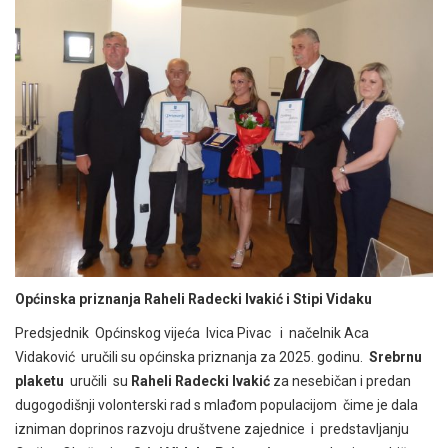
Općinska priznanja
Raheli Radecki Ivakić
i
Stipi Vidaku
Predsjednik Općinskog vijeća Ivica Pivac i načelnik Aca
Vidaković uručili su općinska priznanja za 2025. godinu.
Srebrnu
plaketu
uručili su
Raheli Radecki Ivakić
za nesebičan i predan
dugogodišnji volonterski rad s mlađom populacijom čime je dala
izniman doprinos razvoju društvene zajednice i predstavljanju