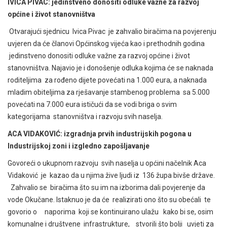
IVICA PIVAC: jedinstveno donositi odluke važne za razvoj
općine i život stanovništva
Otvarajući sjednicu Ivica Pivac je zahvalio biračima na povjerenju
uvjeren da će članovi Općinskog vijeća kao i prethodnih godina
jedinstveno donositi odluke važne za razvoj općine i život
stanovništva. Najavio je i donošenje odluka kojima će se naknada
roditeljima za rođeno dijete povećati na 1.000 eura, a naknada
mladim obiteljima za rješavanje stambenog problema sa 5.000
povećati na 7.000 eura ističući da se vodi briga o svim
kategorijama stanovništva i razvoju svih naselja.
ACA VIDAKOVIĆ: izgradnja prvih industrijskih pogona u
Industrijskoj zoni i izgledno zapošljavanje
Govoreći o ukupnom razvoju svih naselja u općini načelnik Aca
Vidaković je kazao da u njima žive ljudi iz 136 župa bivše države.
Zahvalio se biračima što su im na izborima dali povjerenje da
vode Okučane. Istaknuo je da će realizirati ono što su obećali te
govorio o naporima koji se kontinuirano ulažu kako bi se, osim
komunalne i društvene infrastrukture, stvorili što bolji uvjeti za