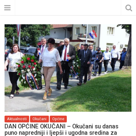
Aktualnosti
Okučani
Općine
DAN OPĆINE OKUČANI – Okučani su danas
puno napredniji i ljepši i ugodna sredina za