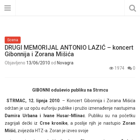
Scena
DRUGI MEMORIJAL ANTONIO LAZIĆ – koncert
Gibonnija i Zorana Mišića
Objavljeno
13/06/2010
od
Novagra
1974
0
GIBONNI oduševio publiku na Strmcu
STRMAC, 12. lipnja 2010
. – Koncert Gibonnija i Zorana Mišića
održan je uz opću euforiju publike i pružio iznenađenje nastupima
Damira Urbana i Ivane Husar-Mlinac
. Publiku su na početku
zagrijali dečki iz
Crne kronike
, a poslije njih je nastupio
Zoran
Mišić
, zvijezda HTZ-a. Zoran je izveo svoje