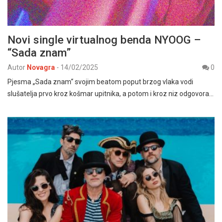
Novi single virtualnog benda NYOOG –
“Sada znam”
Autor
Novagra
-
14/02/2025
0
Pjesma „Sada znam“ svojim beatom poput brzog vlaka vodi
slušatelja prvo kroz košmar upitnika, a potom i kroz niz odgovora…