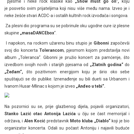
pjesme i neke rock klasike kao
„Show must go on“,
koju
je posvetio svim prijateljima koji nisu više među nama. Izveo je i
neke žešće stvari ACDC-a i ostalih kultnih rock izvođača i songova.
Za plesni dio programa su se pobrinule oku ugodne cure iz plesne
skupine
„masaDANCEbox
“.
I napokon, na rockom užarenu binu stupio je
Gibonni
započevši
svoj dio koncerta
Tolerancom
, pjesmom kojom predstavlja novi
album „Toleranca“. Gibonni je pružio koncert za pamćenje, što
izvedbom svojih novih i starijih pjesama od
„Zlatnih godina“
do
„Žeđam“,
što pozitivnom energijom koju je širio oko sebe
spuštajući se do publike. Iznenađenje su bili dueti sa Urbanom i
Ivanom Husar-Mlinac s kojom je izveo
„Anđeo u tebi“.
Na pozornici su se, prije glazbenog dijela, pojavili organizatori,
Stanko Lazić otac Antonija Lazića
u čiju se čast memorijal i
održava, i
Alen Kocić
predstavnik
Moto kluba „Diablo“
koji je bio
organizator koncerta. Odali su počast Antoniju i najavili buduće