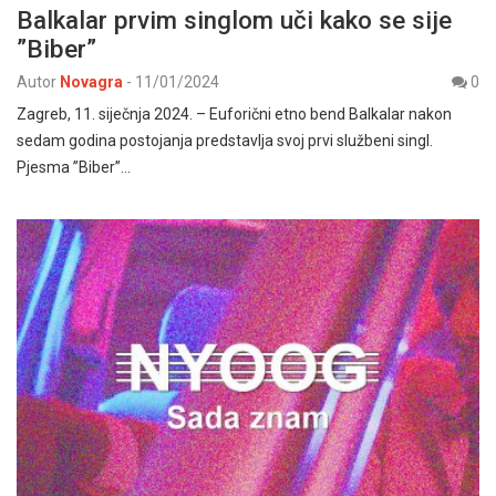
Balkalar prvim singlom uči kako se sije
”Biber”
Autor
Novagra
-
11/01/2024
0
Zagreb, 11. siječnja 2024. – Euforični etno bend Balkalar nakon
sedam godina postojanja predstavlja svoj prvi službeni singl.
Pjesma ”Biber”…