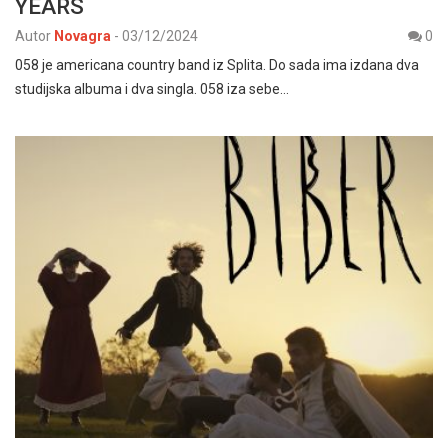
YEARS
Autor
Novagra
-
03/12/2024
0
058 je americana country band iz Splita. Do sada ima izdana dva
studijska albuma i dva singla. 058 iza sebe…