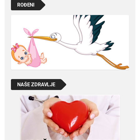
ROĐENI
NAŠE ZDRAVLJE