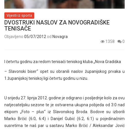
Vijesti iz sporta
DVOSTRUKI NASLOV ZA NOVOGRADIŠKE
TENISAČE
Objavljeno
05/07/2012
od
Novagra
1358
0
I četvrtu godinu za redom tenisači teniskog kluba „Nova Gradiška
– Slavonski biser“ opet su obranili naslov županijskog prvaka u
1.županijskoj teniskoj ligi četvrtu godinu u nizu.
U srijedu 27. lipnja 2012. godine je odigrano i posljednje kolo za ovu
natjecateljsku sezone te je ostvarena ukupna pobjeda od 3:0 nad
ekipom „Foto – plus“ iz Slavonskog Broda. Bodove su izborili
Marko Brčić (6:0, 6:4) i Danijel Gubić (6:2, 6:1) u pojedinačnim
susretima te naš par u sastavu Marko Brčić / Aleksandar Jović