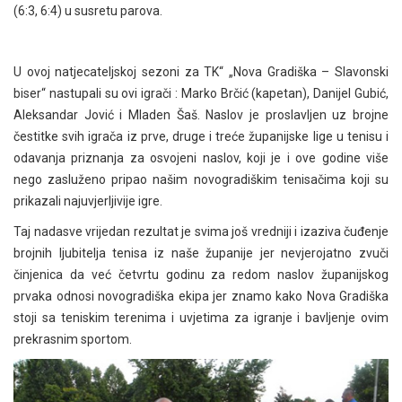
(6:3, 6:4) u susretu parova.
U ovoj natjecateljskoj sezoni za TK“ „Nova Gradiška – Slavonski
biser“ nastupali su ovi igrači : Marko Brčić (kapetan), Danijel Gubić,
Aleksandar Jović i Mladen Šaš. Naslov je proslavljen uz brojne
čestitke svih igrača iz prve, druge i treće županijske lige u tenisu i
odavanja priznanja za osvojeni naslov, koji je i ove godine više
nego zasluženo pripao našim novogradiškim tenisačima koji su
prikazali najuvjerljivije igre.
Taj nadasve vrijedan rezultat je svima još vredniji i izaziva čuđenje
brojnih ljubitelja tenisa iz naše županije jer nevjerojatno zvuči
činjenica da već četvrtu godinu za redom naslov županijskog
prvaka odnosi novogradiška ekipa jer znamo kako Nova Gradiška
stoji sa teniskim terenima i uvjetima za igranje i bavljenje ovim
prekrasnim sportom.