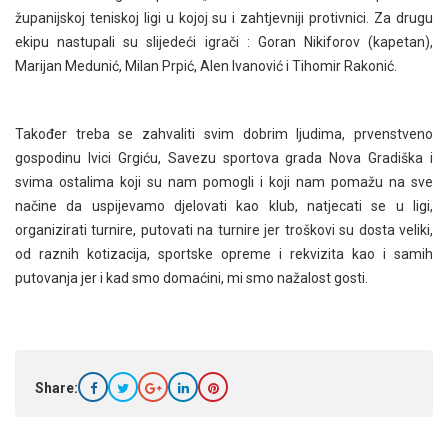
županijskoj teniskoj ligi u kojoj su i zahtjevniji protivnici. Za drugu
ekipu nastupali su slijedeći igrači : Goran Nikiforov (kapetan),
Marijan Medunić, Milan Prpić, Alen Ivanović i Tihomir Rakonić.
Također treba se zahvaliti svim dobrim ljudima, prvenstveno
gospodinu Ivici Grgiću, Savezu sportova grada Nova Gradiška i
svima ostalima koji su nam pomogli i koji nam pomažu na sve
načine da uspijevamo djelovati kao klub, natjecati se u ligi,
organizirati turnire, putovati na turnire jer troškovi su dosta veliki,
od raznih kotizacija, sportske opreme i rekvizita kao i samih
putovanja jer i kad smo domaćini, mi smo nažalost gosti.
Share: