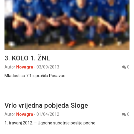
3. KOLO 1. ŽNL
Autor
Novagra
-
03/09/2013
0
Mladost sa 7:1 isprašila Posavac
Vrlo vrijedna pobjeda Sloge
Autor
Novagra
-
01/04/2012
0
1. travanj 2012. – Ugodno subotnje poslije podne