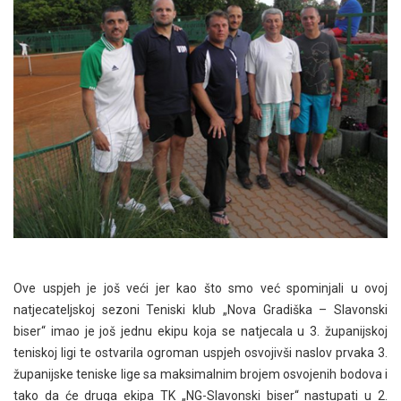
Ove uspjeh je još veći jer kao što smo već spominjali u ovoj
natjecateljskoj sezoni Teniski klub „Nova Gradiška – Slavonski
biser“ imao je još jednu ekipu koja se natjecala u 3. županijskoj
teniskoj ligi te ostvarila ogroman uspjeh osvojivši naslov prvaka 3.
županijske teniske lige sa maksimalnim brojem osvojenih bodova i
tako da će druga ekipa TK „NG-Slavonski biser“ nastupati u 2.