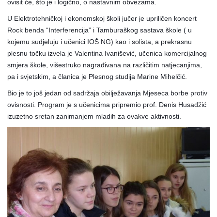
ovisit će, što je i logično, o nastavnim obvezama.
U Elektrotehničkoj i ekonomskoj školi jučer je upriličen
koncert
Rock benda “Interferencija” i Tamburaškog sastava škole ( u
kojemu sudjeluju i učenici IOŠ NG) kao i solista, a prekrasnu
plesnu točku izvela je Valentina Ivanišević, učenica komercijalnog
smjera škole, višestruko nagrađivana na različitim natjecanjima,
pa i svjetskim, a članica je Plesnog studija Marine Mihelčić.
Bio je to još jedan od sadržaja obilježavanja Mjeseca borbe protiv
ovisnosti. Program je s učenicima pripremio prof. Denis Husadžić
izuzetno sretan zanimanjem mladih za ovakve aktivnosti.