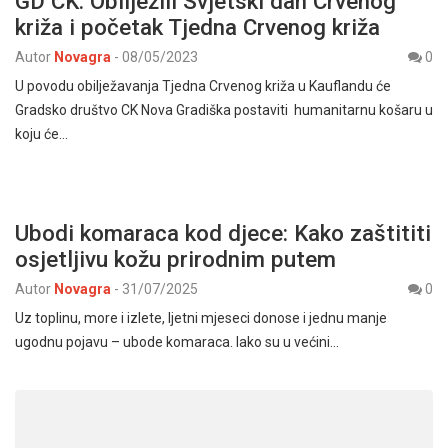
GD CK: Obilježili Svjetski dan Crvenog
križa i početak Tjedna Crvenog križa
Autor
Novagra
-
08/05/2023
0
U povodu obilježavanja Tjedna Crvenog križa u Kauflandu će
Gradsko društvo CK Nova Gradiška postaviti humanitarnu košaru u
koju će…
Ubodi komaraca kod djece: Kako zaštititi
osjetljivu kožu prirodnim putem
Autor
Novagra
-
31/07/2025
0
Uz toplinu, more i izlete, ljetni mjeseci donose i jednu manje
ugodnu pojavu – ubode komaraca. Iako su u većini…