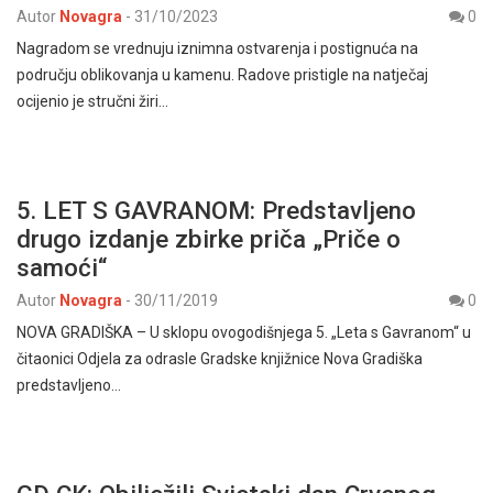
Autor
Novagra
-
31/10/2023
0
Nagradom se vrednuju iznimna ostvarenja i postignuća na
području oblikovanja u kamenu. Radove pristigle na natječaj
ocijenio je stručni žiri…
5. LET S GAVRANOM: Predstavljeno
drugo izdanje zbirke priča „Priče o
samoći“
Autor
Novagra
-
30/11/2019
0
NOVA GRADIŠKA – U sklopu ovogodišnjega 5. „Leta s Gavranom“ u
čitaonici Odjela za odrasle Gradske knjižnice Nova Gradiška
predstavljeno…