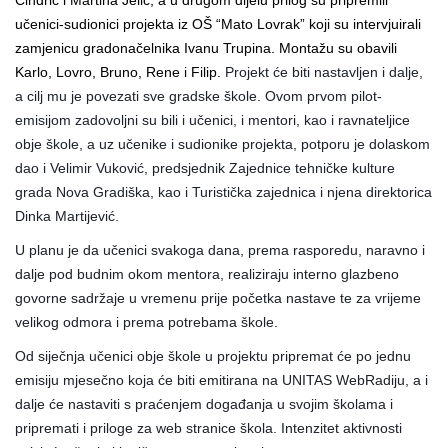
učenici-sudionici projekta iz OŠ “Mato Lovrak” koji su intervjuirali
zamjenicu gradonačelnika Ivanu Trupina. Montažu su obavili
Karlo, Lovro, Bruno, Rene i Filip.
Projekt će biti nastavljen i dalje,
a cilj mu je povezati sve gradske škole. Ovom prvom pilot-
emisijom zadovoljni su bili i učenici, i mentori, kao i ravnateljice
obje škole, a uz učenike i sudionike projekta, potporu je dolaskom
dao i Velimir Vuković, predsjednik Zajednice tehničke kulture
grada Nova Gradiška, kao i Turistička zajednica i njena direktorica
Dinka Martijević.
U planu je da učenici svakoga dana, prema rasporedu, naravno i
dalje pod budnim okom mentora, realiziraju
interno glazbeno
govorne sadržaje u vremenu prije početka nastave te za vrijeme
velikog odmora i prema potrebama škole.
Od siječnja učenici obje škole u projektu pripremat će po jednu
emisiju mjesečno koja će biti emitirana na UNITAS WebRadiju, a i
dalje će nastaviti s praćenjem događanja u svojim školama i
pripremati i priloge za web stranice škola. Intenzitet aktivnosti