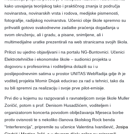
kako usvajanja teorijskog tako i praktičnog znanja iz područja
novinarstva, novinarskih vrsta i rodova, medijske pismenosti,
fotografije, radijskog novinarstva. Učenici obje škole spremno su
prihvatili gotovo svakodnevne zadatke praćenja događanja u
svom okruženju, ali i gradu, a pisane, snimljene, ali i
multimedijalne uratke prezentirali na web stranicama svojih škola.
Prilozi su ujedno objavljivani i na portalu NG-Buntovnici. Učenici
Elektrotehničke i ekonomske škole – sudionici projekta u
dogovoru s profesorima i roditeljima dolazili su i u
poslijepodnevnim satima u prostor UNITAS WebRadija gdje ih je
voditelj projekta Momir Divjak educirao za rad u tehnici, tako da
su bili spremni za realizaciju i svoje prve pilot-emisije.
Prvi dio u kojemu su razgovarali s ravnateljicom svoje škole Muller
Zoričić, potom s prof. Denisom Husadžićem, voditeljem i
organizatorom koncerta povodom obilježavanja Mjeseca borbe
protiv ovisnosti te s nekoliko članova školskog Rock benda
“Interferencija”, pripremile su učenice Valentina Ivanišević
, Josipa
Cindrić i Martina Jelić, a u drugom dijelu prilog su pripremili