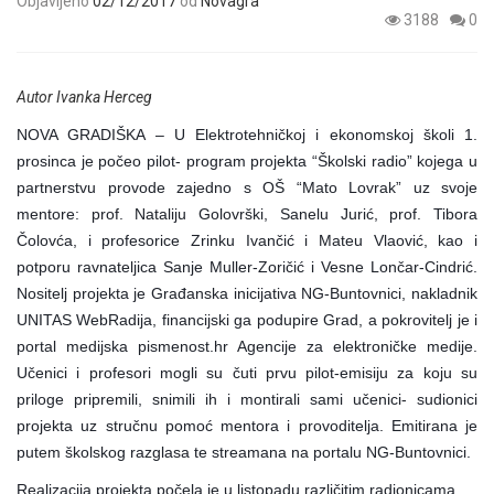
Objavljeno
02/12/2017
od
Novagra
3188
0
Autor Ivanka Herceg
NOVA GRADIŠKA – U Elektrotehničkoj i ekonomskoj školi 1.
prosinca je počeo pilot- program projekta “Školski radio” kojega u
partnerstvu provode zajedno s OŠ “Mato Lovrak” uz svoje
mentore: prof. Nataliju Golovrški, Sanelu Jurić, prof. Tibora
Čolovća, i profesorice Zrinku Ivančić i Mateu Vlaović, kao i
potporu ravnateljica Sanje Muller-Zoričić i Vesne Lončar-Cindrić.
Nositelj projekta je Građanska inicijativa NG-Buntovnici, nakladnik
UNITAS WebRadija, financijski ga podupire Grad, a pokrovitelj je i
portal medijska pismenost.hr Agencije za elektroničke medije.
Učenici i profesori mogli su čuti prvu pilot-emisiju za koju su
priloge pripremili, snimili ih i montirali sami učenici- sudionici
projekta uz stručnu pomoć mentora i provoditelja. Emitirana je
putem školskog razglasa te streamana na portalu NG-Buntovnici.
Realizacija projekta počela je u listopadu različitim radionicama,